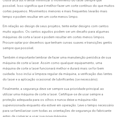
Outra dica útil é tentar minimizar o movimento do laser sempre que
possível. Isso significa que é melhor fazer um corte contínuo do que muitos
cortes pequenos. Movimentos menores e mais frequentes levarão mais
tempo e podem resultar em um corte menos limpo.
Em relação ao design de seus projetos, tente evitar designs com cantos
muito agudos. Os cantos agudos podem ser um desafio para algumas
máquinas de corte a laser e podem resultar em cortes menos limpos.
Procure optar por desenhos que tenham curvas suaves e transições gentis
sempre que possível.
Também é importante lembrar de fazer uma manutenção periódica de sua
máquina de corte a laser. Assim como qualquer equipamento, uma
máquina de corte a laser funcionará melhor e durará mais se for bem
cuidada. Isso inclui a limpeza regular da máquina, a verificação das lentes
do laser e a aplicação ocasional de lubrificantes (se necessário).
Finalmente, a segurança deve ser sempre sua prioridade principal ao
utilizar uma máquina de corte a laser. Certifique-se de usar sempre a
proteção adequada para os olhos e nunca deixe a máquina não
supervisionada enquanto ela estiver em operação. Leve o tempo necessário
para se familiarizar com todas as orientações de segurança do fabricante
antes de começar a usar sua nova máquina.