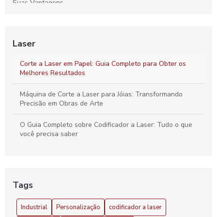
Suas Vantagens
Máquina de Corte a Laser Aço Inox: Como Escolher a Ideal
para Seu Negócio
Laser
Máquina de gravação a laser 220v transforma sua
criatividade em realidade
Corte a Laser em Papel: Guia Completo para Obter os
Melhores Resultados
Descubra o Preço do Alinhador de Polias a Laser e
Vantagens
Máquina de Corte a Laser para Jóias: Transformando
Precisão em Obras de Arte
O Guia Completo sobre Codificador a Laser: Tudo o que
você precisa saber
Tags
Industrial
Personalização
codificador a laser