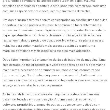
procurando se aventurar na arte do corte a laser em papel. Há uma
variedade de máquinas de corte a laser disponíveis no mercado, cada uma
com suas especificidades e adequações para tarefas diferentes.
Um dos principais fatores a serem considerados ao escolher uma máquina
de corte a laser é a potência do laser. A potência do laser determinará a
espessura do material que a máquina será capaz de cortar. Para o corte de
papel, geralmente, uma máquina de menor potência já é suficiente para
realizar um trabalho preciso de qualidade. No entanto, se planejar usar a
máquina para cortar materiais mais espessos além do papel, uma
máquina de maior potência pode ser a escolha mais adequada.
Outro fator importante é o tamanho da área de trabalho da máquina. Uma
área de trabalho maior permite que você corte peças de papel de tamanho
maior sem a necessidade de remontar ou reposicionar, economizando
tempo e esforço. No entanto, máquinas com áreas de trabalho maiores
tendem a ser mais caras, então é importante ponderar a necessidade desse
espaço extra em relação ao seu orçamento.
As funcionalidades do software da máquina de corte a laser também
devem ser levadas em consideração. Algumas máquinas vêm com
softwares proprietários, enquanto outras podem ser compatíveis com
programas de design gráfico populares. Verifique se a máquina de corte a