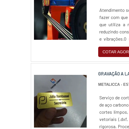
Atendimento som
fazer com que 
que utiliza a
reduzindo cons
e vibrações.O 
máquinas que p
COTAR AGOR
GRAVAÇÃO A L
METALICCA - E
Serviço de cor
de aço carbono 
cortes limpos,
vetoriais (.dxf
rigorosa. Proc