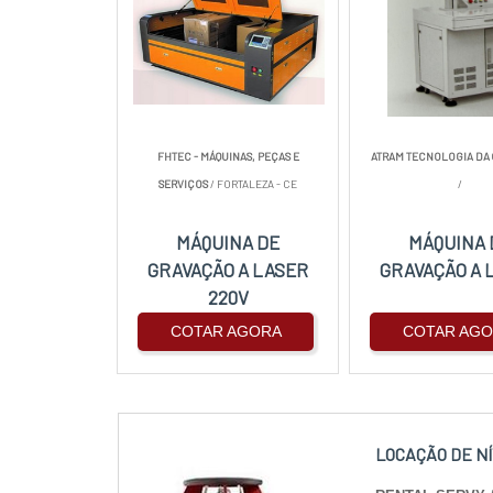
FHTEC - MÁQUINAS, PEÇAS E
ATRAM TECNOLOGIA DA
SERVIÇOS
/ FORTALEZA - CE
/
MÁQUINA DE
MÁQUINA 
GRAVAÇÃO A LASER
GRAVAÇÃO A 
220V
COTAR AGORA
COTAR AG
LOCAÇÃO DE N