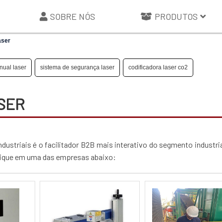
SOBRE NÓS
PRODUTOS
aser
nual laser
sistema de segurança laser
codificadora laser co2
ASER
dustriais é o facilitador B2B mais interativo do segmento industria
 clique em uma das empresas abaixo: