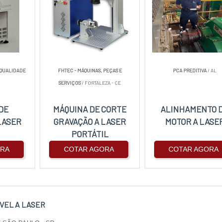
 QUALIDADE
FHTEC - MÁQUINAS, PEÇAS E
PCA PREDITIVA
/ AL
SERVIÇOS
/ FORTALEZA - CE
DE
MÁQUINA DE CORTE
ALINHAMENTO 
LASER
GRAVAÇÃO A LASER
MOTOR A LASE
PORTÁTIL
ORA
COTAR AGORA
COTAR AGORA
ÍVEL A LASER