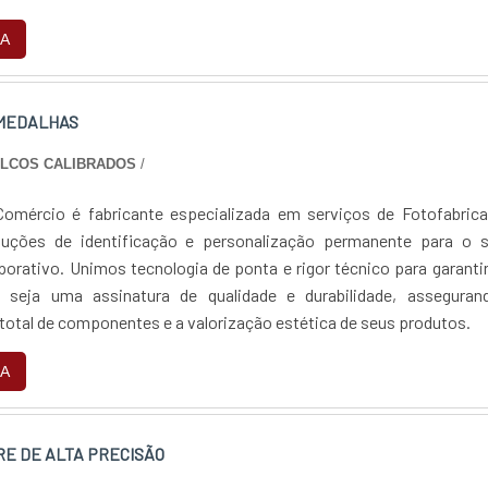
orte técnico especializado e foco na qualidade e eficiência.
A
 MEDALHAS
ALCOS CALIBRADOS
/
omércio é fabricante especializada em serviços de Fotofabrica
luções de identificação e personalização permanente para o s
rporativo. Unimos tecnologia de ponta e rigor técnico para garanti
 seja uma assinatura de qualidade e durabilidade, asseguran
 total de componentes e a valorização estética de seus produtos.
A
RE DE ALTA PRECISÃO