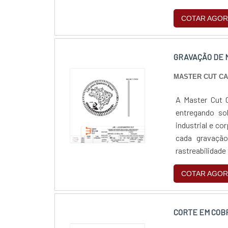
escala, com sup
COTAR AGOR
GRAVAÇÃO DE
MASTER CUT C
A Master Cut C
entregando so
industrial e co
cada gravação
rastreabilidade
COTAR AGOR
CORTE EM COB