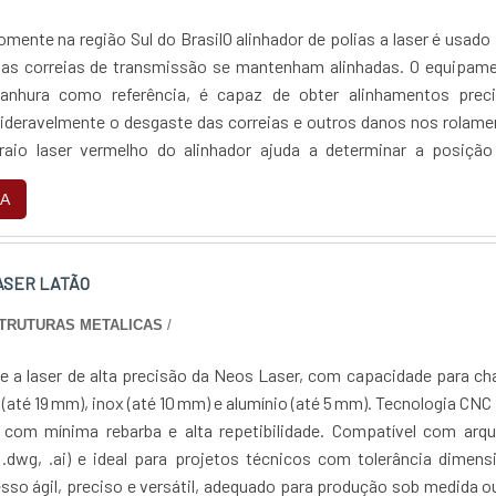
ente na região Sul do BrasilO alinhador de polias a laser é usado
as correias de transmissão se mantenham alinhadas. O equipame
 ranhura como referência, é capaz de obter alinhamentos preci
ideravelmente o desgaste das correias e outros danos nos rolam
raio laser vermelho do alinhador ajuda a determinar a posição
ossuem correias de transmi....
A
ASER LATÃO
STRUTURAS METALICAS
/
te a laser de alta precisão da Neos Laser, com capacidade para c
(até 19 mm), inox (até 10 mm) e alumínio (até 5 mm). Tecnologia CNC
 com mínima rebarba e alta repetibilidade. Compatível com arqu
, .dwg, .ai) e ideal para projetos técnicos com tolerância dimens
esso ágil, preciso e versátil, adequado para produção sob medida 