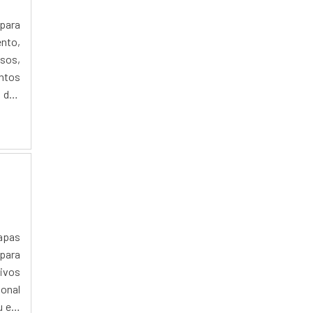
IMPRESSORA LASERJET
 para
INKJET LASER
nto,
sos,
LASER AUTO NIVELADOR
entos
LASER CNC CO2
 das
LASER CNC PREÇO
LASER DE FIBRA PARA MARCAÇÃO
LASER DIODO FIBRA ÓPTICA
LASER FIBRA
LEITOR DE CÓDIGO DE BARRAS FIXO
LASER
LEITOR DE CÓDIGO DE BARRAS MANUAL
LASER
hapas
LEITOR LASER
 para
LEITOR MANUAL A LASER
ivos
LENTE FOCAL LASER
ional
LEVANTAMENTO TOPOGRÁFICO A LASER
ou em