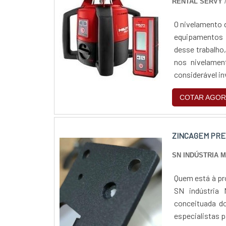
RENTAL SERVY
O nivelamento d
equipamentos 
desse trabalho
nos nivelamen
considerável in
laser.CARACTE
COTAR AGOR
ZINCAGEM PRE
SN INDÚSTRIA 
Quem está à pr
SN indústria 
conceituada do
especialistas 