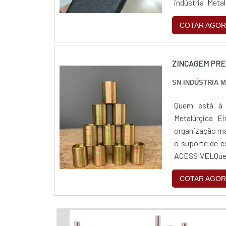
indústria Meta
completo de pro
COTAR AGOR
ZINCAGEM PRE
SN INDÚSTRIA 
Quem está à p
Metalúrgica E
organização ma
o suporte de 
ACESSÍVELQuem
pela segurança,
COTAR AGOR