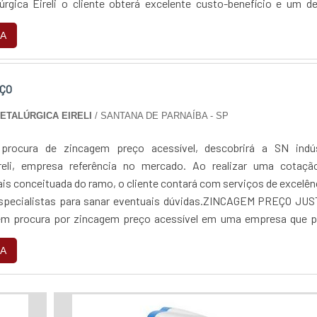
lúrgica Eireli o cliente obterá excelente custo-benefício e um d
jetos, do plane...
A
ÇO
METALÚRGICA EIRELI
/ SANTANA DE PARNAÍBA - SP
rocura de zincagem preço acessível, descobrirá a SN indús
ireli, empresa referência no mercado. Ao realizar uma cotaçã
is conceituada do ramo, o cliente contará com serviços de excelên
especialistas para sanar eventuais dúvidas.ZINCAGEM PREÇO JUS
 procura por zincagem preço acessível em uma empresa que p
 encontra na internet a SN indús...
A