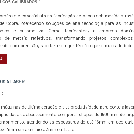
ALCOS CALIBRADOS
/
omércio é especialista na fabricação de peças sob medida atrav
de Cobre, oferecendo soluções de alta tecnologia para as indús
etrônica e automotiva. Como fabricantes, a empresa domi
o de metais refletivos, transformando projetos complexo
ais com precisão, rapidez e o rigor técnico que o mercado indus
A
IS A LASER
PR
áquinas de última geração e alta produtividade para corte a lase
 capacidade de abastecimento comporta chapas de 1500 mm de larg
mprimento, atendendo as espessuras de até 16mm em aço carb
ox, 4mm em alumínio e 3mm em latão.