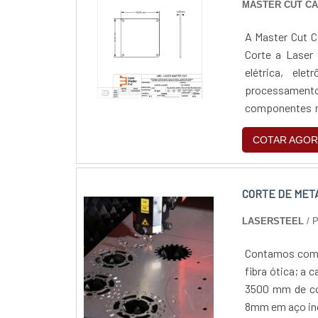
MASTER CUT C
A Master Cut C
Corte a Laser 
elétrica, el
processament
componentes re
exige.
COTAR AGOR
CORTE DE META
LASERSTEEL
/ 
Contamos com m
fibra ótica; a
3500 mm de co
8mm em aço in