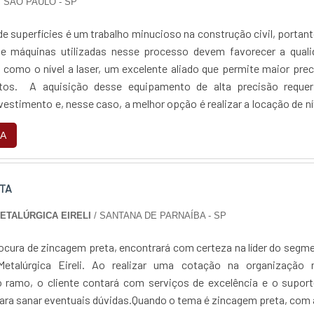
/ SÃO PAULO - SP
e superfícies é um trabalho minucioso na construção civil, portan
e máquinas utilizadas nesse processo devem favorecer a quali
, como o nível a laser, um excelente aliado que permite maior pre
tos. A aquisição desse equipamento de alta precisão reque
vestimento e, nesse caso, a melhor opção é realizar a locação de ní
RÍSTICAS DA LO...
A
TA
METALÚRGICA EIRELI
/ SANTANA DE PARNAÍBA - SP
ocura de zincagem preta, encontrará com certeza na líder do segm
Metalúrgica Eireli. Ao realizar uma cotação na organização 
 ramo, o cliente contará com serviços de excelência e o suport
para sanar eventuais dúvidas.Quando o tema é zincagem preta, com