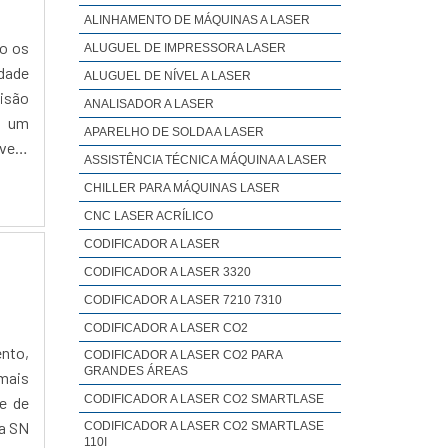
ALINHAMENTO DE MÁQUINAS A LASER
to os
ALUGUEL DE IMPRESSORA LASER
dade
ALUGUEL DE NÍVEL A LASER
cisão
ANALISADOR A LASER
r um
APARELHO DE SOLDA A LASER
vel a
ASSISTÊNCIA TÉCNICA MÁQUINA A LASER
CHILLER PARA MÁQUINAS LASER
CNC LASER ACRÍLICO
CODIFICADOR A LASER
CODIFICADOR A LASER 3320
CODIFICADOR A LASER 7210 7310
CODIFICADOR A LASER CO2
ento,
CODIFICADOR A LASER CO2 PARA
GRANDES ÁREAS
mais
CODIFICADOR A LASER CO2 SMARTLASE
e de
 a SN
CODIFICADOR A LASER CO2 SMARTLASE
110I