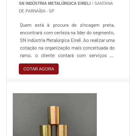
SN INDÚSTRIA METALÚRGICA EIRELI
/ SANTANA
DE PARNAÍBA - SP
Quem está à procura de zincagem preta,
encontrará com certeza na líder do segmento,
SN indústria Metalúrgica Eireli. Ao realizar uma
cotação na organização mais conceituada do
ramo, o cliente contará com serviços de
excelência e o suporte de especialistas para
COTAR AGORA
sanar eventuais dúvidas.Quando o tema é
zincagem preta, com a SN indústria
Metalúrgica Eireli o cliente obterá excelente
custo-benefício e um design completo de
projetos, do plane...