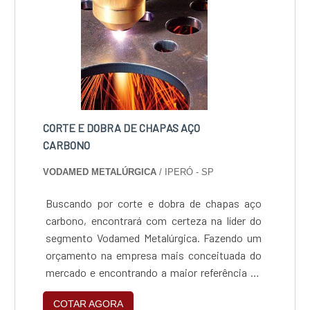
CORTE E DOBRA DE CHAPAS AÇO
CARBONO
VODAMED METALÚRGICA
/ IPERÓ - SP
Buscando por corte e dobra de chapas aço
carbono, encontrará com certeza na líder do
segmento Vodamed Metalúrgica. Fazendo um
orçamento na empresa mais conceituada do
mercado e encontrando a maior referência de
qualidade da área de atuação, a contratação é
COTAR AGORA
mais assertiva.MAIS SOBRE CORTE E DOBRA