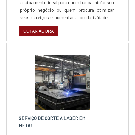
equipamento ideal para quem busca iniciar seu
próprio negócio ou quem procura otimizar
seus serviços e aumentar a produtividade de
sua empresa. Primeiramente, para entender a
COTAR AGORA
importância dessa máquina em seus
negócios, é preciso entender seu
funcionamento.Formada por um sistema de
comando numérico computadorizado,
conhecido como CNC, que controla um
emissor de lase....
SERVIÇO DE CORTE A LASER EM
METAL