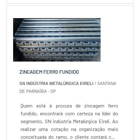
dúvidas.ZINCAGEM PREÇO JUSTO E
ACESSÍVELQuem procura por zincagem preço
acessível em uma empresa que preza pela
segurança, encontra na internet a SN indús...
ZINCAGEM FERRO FUNDIDO
SN INDÚSTRIA METALÚRGICA EIRELI
/ SANTANA
DE PARNAÍBA - SP
Quem está à procura de zincagem ferro
fundido, encontrará com certeza na líder do
segmento, SN indústria Metalúrgica Eireli. Ao
realizar uma cotação na organização mais
conceituada do ramo, o cliente contará com