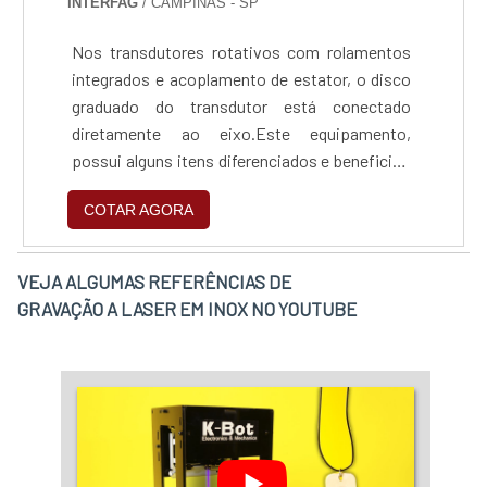
INTERFAG
/ CAMPINAS - SP
Nos transdutores rotativos com rolamentos
integrados e acoplamento de estator, o disco
graduado do transdutor está conectado
diretamente ao eixo.Este equipamento,
possui alguns itens diferenciados e beneficios
aos usuários. Montagem simples, Dimensões
COTAR AGORA
compactas, alta frequência natural de
acoplamento e modelos com eixo passante,
são algumas das caracteristicas dos
VEJA ALGUMAS REFERÊNCIAS DE
transdutores rotativos.Esse produto está
GRAVAÇÃO A LASER EM INOX NO YOUTUBE
disponivel na Interfag, que dipõe de um amplo
conhecimento em conserto e manutenção de
equipamentos como os transdutores
rotativos.Para obter maiores informações
acesse nosso site.