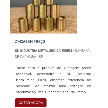
ZINCAGEM PREÇO
SN INDÚSTRIA METALÚRGICA EIRELI
/ SANTANA
DE PARNAÍBA - SP
Quem está à procura de zincagem preço
acessível, descobrirá a SN indústria
Metalúrgica Eireli, empresa referência no
mercado. Ao realizar uma cotação na
organização mais conceituada do ramo, o
cliente contará com serviços de excelência e o
COTAR AGORA
suporte de especialistas para sanar eventuais