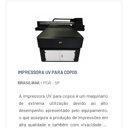
somados a um time multidisciplinar de
operações.
consultores associados e profissionais com
vasta experiência na área de atuação,
garantem a melhor experiência para os
clientes.
IMPRESSORA UV PARA COPOS
BRASILMAK
/ POÁ - SP
A impressora UV para copos é um maquinário
de extrema utilização devido ao alto
desempenho apresentado pelo equipamento,
o que assegura a produção de impressões em
alta qualidade e também com vivacidade de