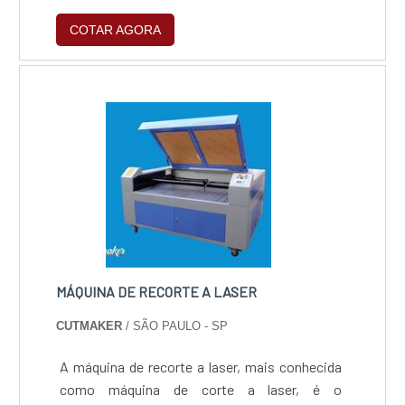
cores. Um dos maiores fatores benéficos
COTAR AGORA
trazidos por este tipo de impressora é a
capacidade de realizar impressões em uma
quantidade ímpar de superfícies, desde as
mais rígidas às maleáveis, independentemente
se são planas ou não, tornando-se, assim, a
mais adequada para copos.MAIS
INFORMAÇÕES.
MÁQUINA DE RECORTE A LASER
CUTMAKER
/ SÃO PAULO - SP
A máquina de recorte a laser, mais conhecida
como máquina de corte a laser, é o