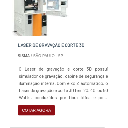
LASER DE GRAVAÇÃO E CORTE 3D
SISMA
/ SÃO PAULO - SP
O Laser de gravação e corte 3D possui
simulador de gravação, cabine de segurança e
iluminação interna. Com eixo Z automático, o
Laser de gravação e corte 3D tem 20, 40, ou 50
Watts, conduzidos por fibra ótica e pode
trabalhar com peças até 100kg.Solicite agora o
COTAR AGORA
orçamento para o Laser de gravação e corte
3D. Para mais informações sobre o produto,
contate diretamente a empresa responsável