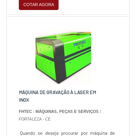
COTAR AGORA
mínimo de intervenção humana.VANTAGENS
DO ROUTER CNC LASERA grande finalidade do
equipamento é produzir cortes de todos os
tipos e estilos em materiais considerados
com um grau de rigidez menor ou apenas em
determinadas partes, a exemplo do al.
MÁQUINA DE GRAVAÇÃO À LASER EM
INOX
FHTEC - MÁQUINAS, PEÇAS E SERVIÇOS
/
FORTALEZA - CE
Quando se deseja procurar por máquina de