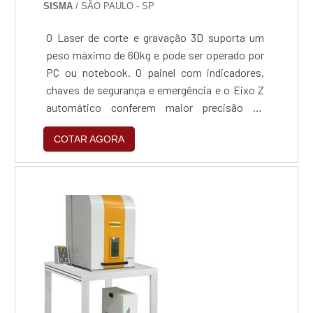
SISMA
/ SÃO PAULO - SP
O Laser de corte e gravação 3D suporta um
peso máximo de 60kg e pode ser operado por
PC ou notebook. O painel com indicadores,
chaves de segurança e emergência e o Eixo Z
automático conferem maior precisão de
execução do processo.O Laser de corte e
COTAR AGORA
gravação 3D vem com acessórios dedicado
como 4ª eixo, aspiração de fuligem e gases,
câmera interna, entre outros.Solicite agora
mesmo orçamento para o Laser de corte e
gravação 3D acessando o...