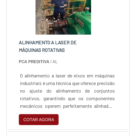
ALINHAMENTO A LASER DE
MÁQUINAS ROTATIVAS
PCA PREDITIVA
/ AL
O alinhamento a laser de eixos em máquinas
industriais é uma técnica que oferece precisão
no ajuste do alinhamento de conjuntos
rotativos, garantindo que os componentes
mecânicos operem perfeitamente alinhados,
minimizando o desgaste excessivo, risco de
COTAR AGORA
paradas não programadas, aumentando a
eficiência operacional.