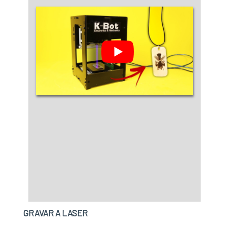
SOBRE A MÁQUINA DE GRAVAÇÃO A LASER
EM METALA FHTEC - Máquinas, Peças e
Serviços objetiva sua energia em oferecer aos
clientes uma estrutura com escritório de alta
qualidade onde são realizadas as atividades e
equipamentos de última geração, tudo para se
certificar que se tenha máquina de gravação a
laser em metal com precisão.Há muitas
maneiras eficientes de uma empresa
demonstrar competência, excelência e
destaque em sua área de atuação. A FHTEC -
Máquinas, Peças e Serviços se mostra
referência por ter: Consultoria para compra de
máquinas a laser; Profissionais com vasta
experiência na área de atuação; Estrutura
suficiente para atender todas as demandas;
Equipamentos de última geração.Ainda
GRAVAR A LASER
focando em máquina de gravação a laser em