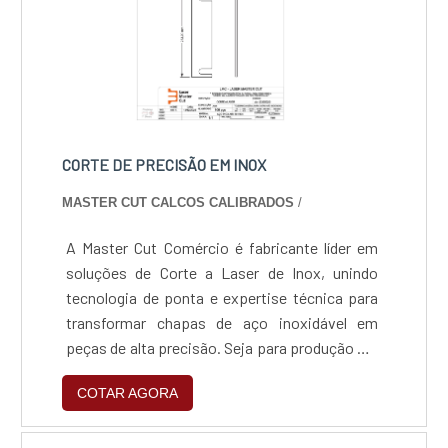
para atender todas as demandas. Tudo isso,
somado a uma equipe multidisciplinar de
consultores associados e profissionais com
vasta experiência na área de atuação, garante
o sucesso de cada cliente de ponta a ponta.
CORTE DE PRECISÃO EM INOX
MASTER CUT CALCOS CALIBRADOS
/
A Master Cut Comércio é fabricante líder em
soluções de Corte a Laser de Inox, unindo
tecnologia de ponta e expertise técnica para
transformar chapas de aço inoxidável em
peças de alta precisão. Seja para produção em
série ou projetos personalizados, entregamos
COTAR AGORA
confiabilidade e acabamento premium,
garantindo que sua indústria opere com o que
há de mais moderno em processamento de