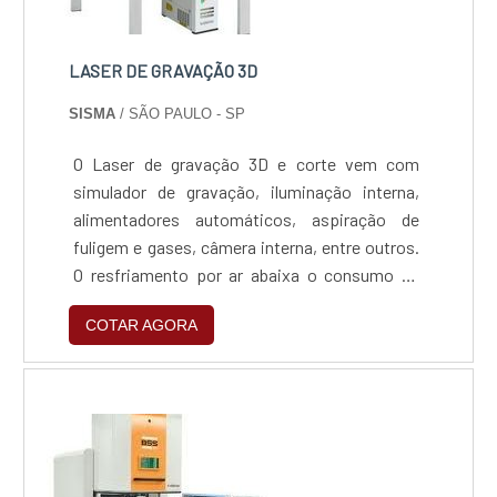
LASER DE GRAVAÇÃO 3D
SISMA
/ SÃO PAULO - SP
O Laser de gravação 3D e corte vem com
simulador de gravação, iluminação interna,
alimentadores automáticos, aspiração de
fuligem e gases, câmera interna, entre outros.
O resfriamento por ar abaixa o consumo de
energia do Laser de gravação 3D.
COTAR AGORA
Equipamento fechado, com cabine de
segurança e posicionamento eletrônico da
altura tem a possibilidade de se fazer
gravações em 3D.O Laser de gravação 3D
apresenta variação de 10, 20, 40 ou 50 Wat...