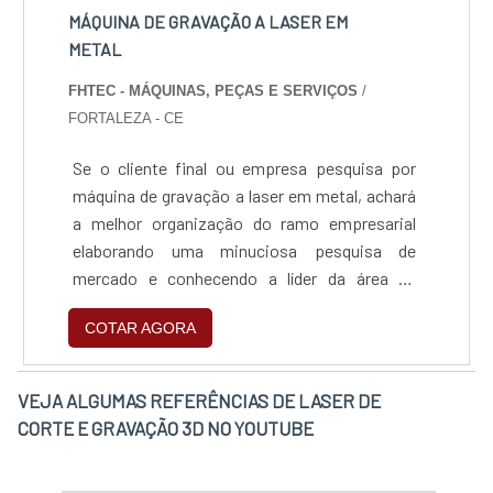
MÁQUINA DE GRAVAÇÃO A LASER EM
METAL
FHTEC - MÁQUINAS, PEÇAS E SERVIÇOS
/
FORTALEZA - CE
Se o cliente final ou empresa pesquisa por
máquina de gravação a laser em metal, achará
a melhor organização do ramo empresarial
elaborando uma minuciosa pesquisa de
mercado e conhecendo a líder da área de
atuação.Quando o assunto é máquina de
COTAR AGORA
gravação a laser em metal, com os
colaboradores da FHTEC - Máquinas, Peças e
Serviços o cliente poderá contar excelente
VEJA ALGUMAS REFERÊNCIAS DE LASER DE
custo-benefício com soluções para
CORTE E GRAVAÇÃO 3D NO YOUTUBE
manutenções preventivas e corretivas em
máquinas a laser multimarcas.DETALHES