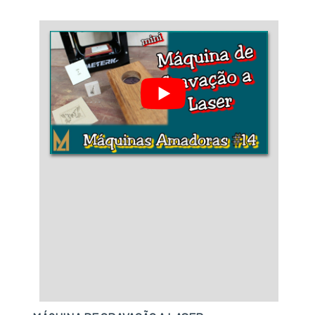
metal, mais do que visar apenas lucratividade,
deve oferecer produtos e serviços que tenham
ótima qualidade e proteção, pontos
importantes que ficam de fora no
planejamento de empresas que visam apenas
o lucro, deixando a desejar nos outros
fatores.Isso tudo é a razão pela qual a FHTEC -
Máquinas, Peças e Serviços é uma empresa
que preza pela segurança quando se explana o
segmento de comércio atacadista de
máquinas e equipamentos industriais. O foco é
entregar o que há de melhor na atualidade para
os clientes.A EMPRESA ESPECIALISTA DO
SEGMENTOSomente na FHTEC - Máquinas,
Peças e Serviços as melhores opções sempre
estão à disposição quando se procura
soluções para comércio atacadista de
máquinas e equipamentos industriais.