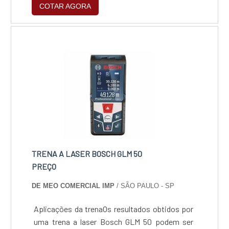
COTAR AGORA
chapas em aço carbono, alumínio, cobre, latão
até 6,35mm e 2,5mm para aço inox.
TRENA A LASER BOSCH GLM 50
PREÇO
DE MEO COMERCIAL IMP
/ SÃO PAULO - SP
Aplicações da trenaOs resultados obtidos por
uma trena a laser Bosch GLM 50 podem ser