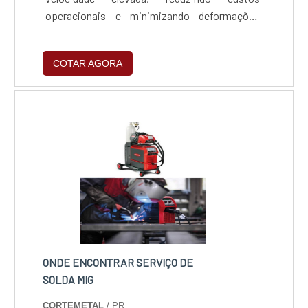
operacionais e minimizando deformações
térmicas. Essa técnica é versátil, permitindo a
soldagem de diferentes metais com baixa
COTAR AGORA
necessidade de consumíveis, tornando o
processo mais sustentável e econômico.
ONDE ENCONTRAR SERVIÇO DE
SOLDA MIG
CORTEMETAL
/ PR