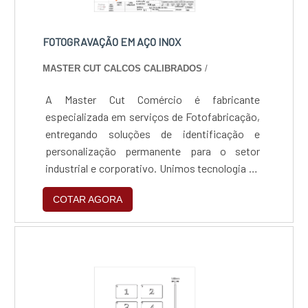
FOTOGRAVAÇÃO EM AÇO INOX
MASTER CUT CALCOS CALIBRADOS
/
A Master Cut Comércio é fabricante
especializada em serviços de Fotofabricação,
entregando soluções de identificação e
personalização permanente para o setor
industrial e corporativo. Unimos tecnologia de
ponta e rigor técnico para garantir que cada
COTAR AGORA
gravação seja uma assinatura de qualidade e
durabilidade, assegurando a rastreabilidade
total de componentes e a valorização estética
de seus produtos.