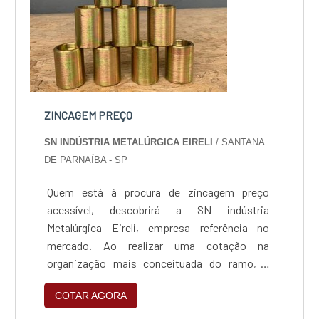
ZINCAGEM PREÇO
SN INDÚSTRIA METALÚRGICA EIRELI
/ SANTANA
DE PARNAÍBA - SP
Quem está à procura de zincagem preço
acessível, descobrirá a SN indústria
Metalúrgica Eireli, empresa referência no
mercado. Ao realizar uma cotação na
organização mais conceituada do ramo, o
cliente contará com serviços de excelência e o
COTAR AGORA
suporte de especialistas para sanar eventuais
dúvidas.ZINCAGEM PREÇO JUSTO E