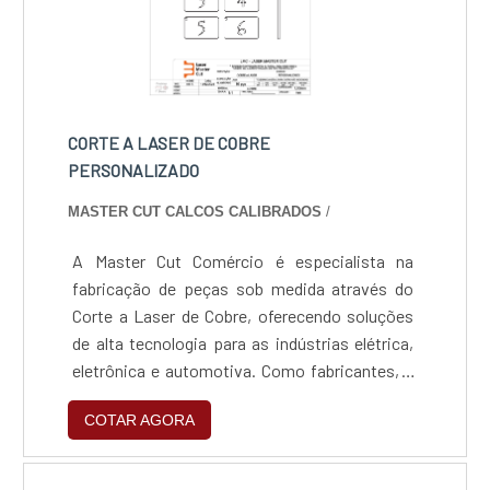
CORTE A LASER DE COBRE
PERSONALIZADO
MASTER CUT CALCOS CALIBRADOS
/
A Master Cut Comércio é especialista na
fabricação de peças sob medida através do
Corte a Laser de Cobre, oferecendo soluções
de alta tecnologia para as indústrias elétrica,
eletrônica e automotiva. Como fabricantes, a
empresa domina o processamento de metais
COTAR AGORA
refletivos, transformando projetos complexos
em componentes reais com precisão, rapidez
e o rigor técnico que o mercado industrial