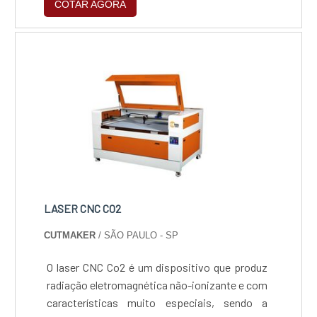
COTAR AGORA
refletivos, transformando projetos complexos
em componentes reais com precisão, rapidez
e o rigor técnico que o mercado industrial
exige.
LASER CNC CO2
CUTMAKER
/ SÃO PAULO - SP
O laser CNC Co2 é um dispositivo que produz
radiação eletromagnética não-ionizante e com
características muito especiais, sendo a