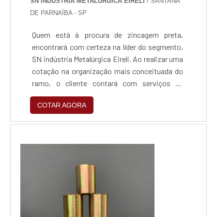
SN INDÚSTRIA METALÚRGICA EIRELI
/ SANTANA
DE PARNAÍBA - SP
Quem está à procura de zincagem preta,
encontrará com certeza na líder do segmento,
SN indústria Metalúrgica Eireli. Ao realizar uma
cotação na organização mais conceituada do
ramo, o cliente contará com serviços de
excelência e o suporte de especialistas para
COTAR AGORA
sanar eventuais dúvidas.Quando o tema é
zincagem preta, com a SN indústria
Metalúrgica Eireli o cliente obterá excelente
custo-benefício e um design completo de
projetos, do plane...