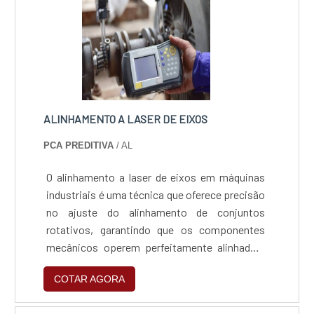
ALINHAMENTO A LASER DE EIXOS
PCA PREDITIVA
/ AL
O alinhamento a laser de eixos em máquinas
industriais é uma técnica que oferece precisão
no ajuste do alinhamento de conjuntos
rotativos, garantindo que os componentes
mecânicos operem perfeitamente alinhados,
minimizando o desgaste excessivo, risco de
COTAR AGORA
paradas não programadas, aumentando a
eficiência operacional.