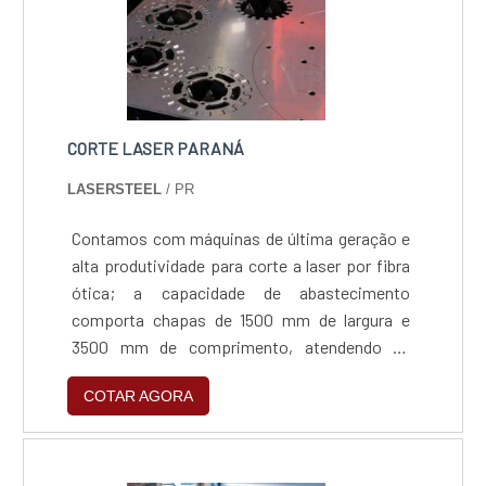
CORTE LASER PARANÁ
LASERSTEEL
/ PR
Contamos com máquinas de última geração e
alta produtividade para corte a laser por fibra
ótica; a capacidade de abastecimento
comporta chapas de 1500 mm de largura e
3500 mm de comprimento, atendendo as
espessuras de até 16mm em aço carbono,
COTAR AGORA
8mm em aço inox, 4mm em alumínio e 3mm
em latão.