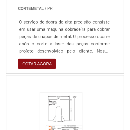
CORTEMETAL
/ PR
O serviço de dobra de alta precisão consiste
em usar uma máquina dobradeira para dobrar
peças de chapas de metal. O processo ocorre
após o corte a laser das peças conforme
projeto desenvolvido pelo cliente. Nosso
equipamento tem a capacidade de dobrar
COTAR AGORA
peças até 3 metros de comprimento.