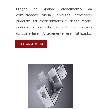
Graças ao grande crescimento da
comunicação visual, diversos processos
puderam ser modernizados e, desse modo,
puderam trazer melhores resultados, é o caso
do corte laser. Antigamente, eram utilizados
outros modos de cortar materiais, com
COTAR AGORA
máquinas antigas e com isso, uma grande
quantidade de material era desperdiçada,
fazendo com que o dono da empresa tivesse
prejuízos financeiros. Além disso, as
máquinas mais antigas utilizavam maior
tempo na....