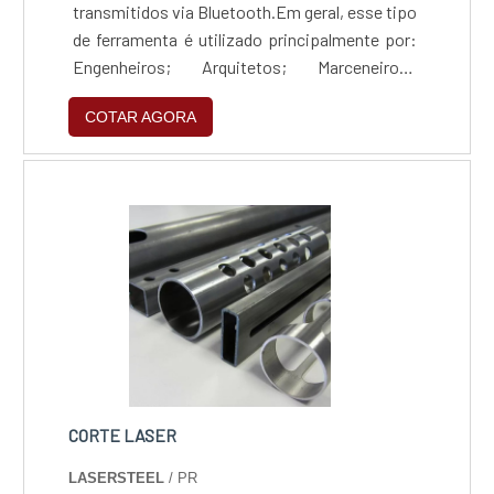
transmitidos via Bluetooth.Em geral, esse tipo
de ferramenta é utilizado principalmente por:
Engenheiros; Arquitetos; Marceneiros;
Carpinteiros; Eletricistas; Construtores;
COTAR AGORA
Instaladores de drywall e pisos; Pintores;
Montadores de loja; E instaladores de
cozinha.Características e local de compra da
trena a laser Bosch GLM 50 preço bom Cálculo
rápido d....
CORTE LASER
LASERSTEEL
/ PR