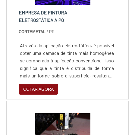
EMPRESA DE PINTURA
ELETROSTÁTICA A PÓ
CORTEMETAL
/ PR
Através da aplicação eletrostática, é possível
obter uma camada de tinta mais homogênea
se comparada à aplicação convencional. Isso
significa que a tinta é distribuída de forma
mais uniforme sobre a superfície, resultando
em um acabamento mais consistente e uma
COTAR AGORA
durabilidade maior nas peças produzidas em
relação maior quanto a corrosão.