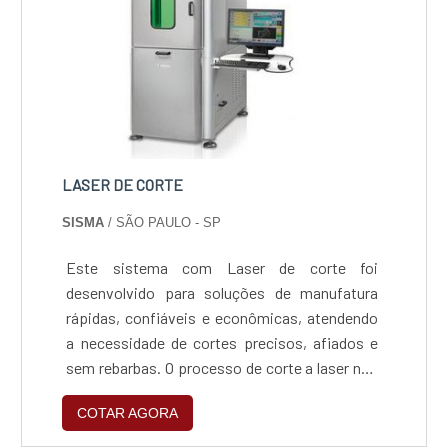
LASER DE CORTE
SISMA
/ SÃO PAULO - SP
Este sistema com Laser de corte foi
desenvolvido para soluções de manufatura
rápidas, confiáveis e econômicas, atendendo
a necessidade de cortes precisos, afiados e
sem rebarbas. O processo de corte a laser não
utiliza contato físico e a área afetada pelo
COTAR AGORA
calor é muito pequena, desta forma evita-se o
empenamento ou deformação das peças por