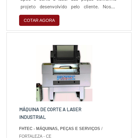
projeto desenvolvido pelo cliente. Nosso
equipamento tem a capacidade de dobrar
COTAR AGORA
peças até 3 metros de comprimento.
MÁQUINA DE CORTE A LASER
INDUSTRIAL
FHTEC - MÁQUINAS, PEÇAS E SERVIÇOS
/
FORTALEZA - CE