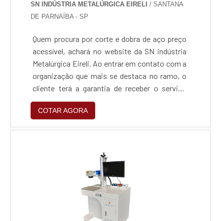
SN INDÚSTRIA METALÚRGICA EIRELI
/ SANTANA
DE PARNAÍBA - SP
Quem procura por corte e dobra de aço preço
acessível, achará no website da SN indústria
Metalúrgica Eireli. Ao entrar em contato com a
organização que mais se destaca no ramo, o
cliente terá a garantia de receber o serviço
adequado para cada necessidade, além de
COTAR AGORA
contar com o suporte de uma equipe pronta
para sanar qualquer dúvida.Quando o tema é
corte e dobra de aço preço justo, com a SN
indústria Metalúrgica Eireli o cliente obterá
assertividade e um design completo de
projetos, do planejamento ao
acabamento.ALGUNS DETALHES SOBRE
CORTE E DOBRA DE AÇO PREÇO ACESSÍVELA
SN indústria Metalúrgica Eireli foca sua