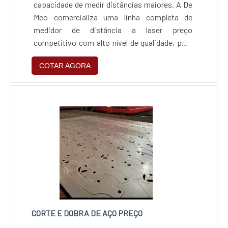
capacidade de medir distâncias maiores. A De
Meo comercializa uma linha completa de
medidor de distância a laser preço
competitivo com alto nível de qualidade, pois
trabalha com as melhores
COTAR AGORA
fabricantes.Vantagens - Medição mais
precisa; - Aumento da produtividade; -
Resistência; - Durabilidade.Algumas das
marcas comercializadas são: fluke, minipa,
bosh e stanley. Todos os modelos com
garantia!Solicite um orç....
CORTE E DOBRA DE AÇO PREÇO