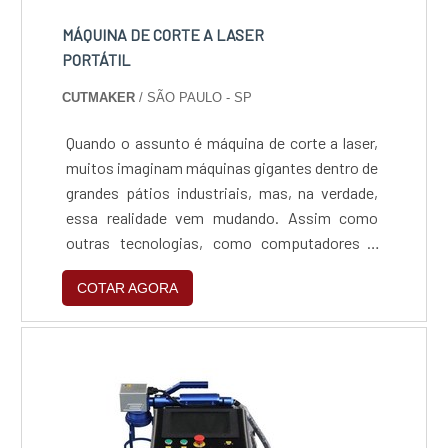
MÁQUINA DE CORTE A LASER
PORTÁTIL
CUTMAKER
/ SÃO PAULO - SP
Quando o assunto é máquina de corte a laser,
muitos imaginam máquinas gigantes dentro de
grandes pátios industriais, mas, na verdade,
essa realidade vem mudando. Assim como
outras tecnologias, como computadores e
telefones, a máquina de corte a laser portátil
COTAR AGORA
tem se tornado cada vez mais
compacta.Funcionalidade do serviçoCom os
avanços no ramo do corte e gravação a laser,
mais pessoas decidiram investir nesse
equipamento para produzir a...