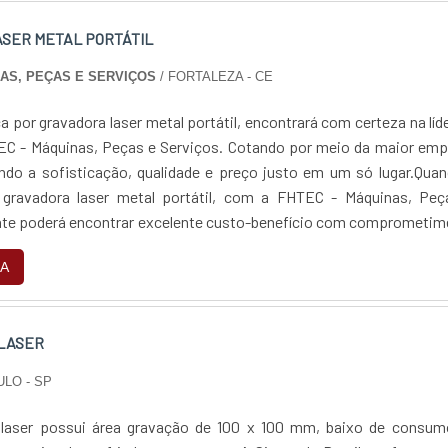
SER METAL PORTÁTIL
NAS, PEÇAS E SERVIÇOS
/ FORTALEZA - CE
 por gravadora laser metal portátil, encontrará com certeza na líd
C - Máquinas, Peças e Serviços. Cotando por meio da maior emp
ndo a sofisticação, qualidade e preço justo em um só lugar.Qua
 gravadora laser metal portátil, com a FHTEC - Máquinas, Peç
ente poderá encontrar excelente custo-benefício com comprometi
 dos clientes.MAI...
A
LASER
ULO - SP
 laser possui área gravação de 100 x 100 mm, baixo de consum