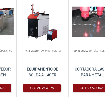
ÓPOLIS - SC
TRANS LASER
/ FLORIANÓPOLIS - SC
DS4 TECNOLOGIA
/ SÃO PAULO
VEDOR
EQUIPAMENTO DE
CORTADORA LAS
GEM
SOLDA A LASER
PARA METAL
ORA
COTAR AGORA
COTAR AGORA