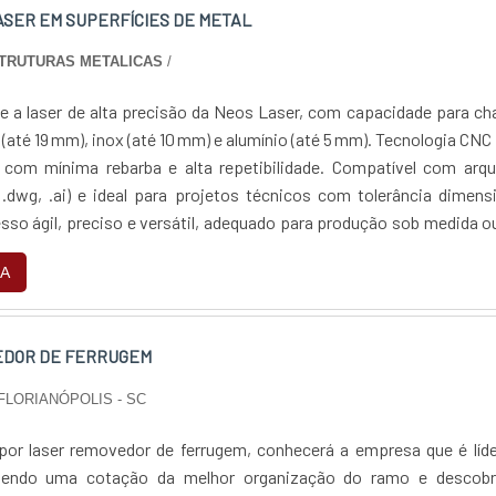
ASER EM SUPERFÍCIES DE METAL
STRUTURAS METALICAS
/
te a laser de alta precisão da Neos Laser, com capacidade para c
(até 19 mm), inox (até 10 mm) e alumínio (até 5 mm). Tecnologia CNC
 com mínima rebarba e alta repetibilidade. Compatível com arqu
, .dwg, .ai) e ideal para projetos técnicos com tolerância dimens
esso ágil, preciso e versátil, adequado para produção sob medida 
orte técnico especializado e foco na qualidade e eficiência.
A
EDOR DE FERRUGEM
FLORIANÓPOLIS - SC
or laser removedor de ferrugem, conhecerá a empresa que é líde
bendo uma cotação da melhor organização do ramo e descobr