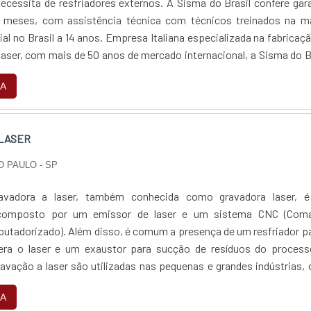
necessita de resfriadores externos. A Sisma do Brasil confere gar
4 meses, com assistência técnica com técnicos treinados na ma
ilial no Brasil a 14 anos. Empresa Italiana especializada na fabricaç
aser, com mais de 50 anos de mercado internacional, a Sisma do B
a Gravador...
A
LASER
O PAULO - SP
avadora a laser, também conhecida como gravadora laser, 
composto por um emissor de laser e um sistema CNC (Com
tadorizado). Além disso, é comum a presença de um resfriador p
era o laser e um exaustor para sucção de resíduos do process
avação a laser são utilizadas nas pequenas e grandes indústrias,
igners e engenheiros exploram novas p...
A