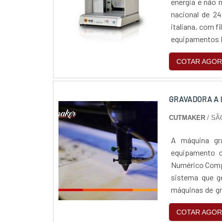
energia e não 
nacional de 2
italiana, com f
equipamentos l
desenvolveu um
COTAR AGOR
GRAVADORA A 
CUTMAKER
/ SÃ
A máquina gr
equipamento 
Numérico Compu
sistema que g
máquinas de gr
arquitetos, des
COTAR AGOR