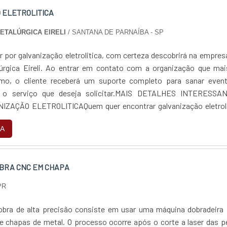
 ELETROLITICA
ETALÚRGICA EIRELI
/ SANTANA DE PARNAÍBA - SP
 por galvanização eletrolitica, com certeza descobrirá na empre
lúrgica Eireli. Ao entrar em contato com a organização que mai
mo, o cliente receberá um suporte completo para sanar event
e o serviço que deseja solicitar.MAIS DETALHES INTERESSA
ZAÇÃO ELETROLITICAQuem quer encontrar galvanização eletroli
inovadora, encontra na internet a SN indústria Metalúrgica Eireli
A
ão de mercado quando o assunto é corte e dobra de chapas de aço
trolitica, a companhia oferece o que há de melhor no mercado para
focando na qualidade em galvanização eletrolitica, mais do que 
OBRA CNC EM CHAPA
vidade, deve oferecer produtos e serviços que tenham ótima qualid
tos importantes que ficam de fora no planejamento de empresas
PR
 lucro, deixando a desejar nos outros fatores.É importante lembra
e sempre ser prestado por companhias especializadas no segme
obra de alta precisão consiste em usar uma máquina dobradeira 
idado ajuda a garantir a qualidade e assertividade do serviço, al
processo ocorre após o corte a laser das peças