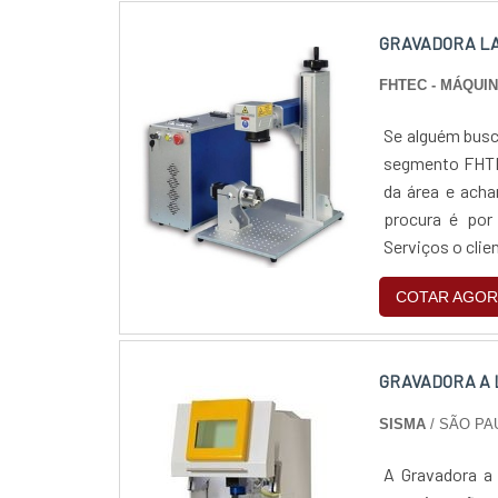
GRAVADORA LA
FHTEC - MÁQUI
Se alguém busca
segmento FHTE
da área e acha
procura é por
Serviços o cli
com o resultado
COTAR AGOR
GRAVADORA A 
SISMA
/ SÃO PA
A Gravadora a