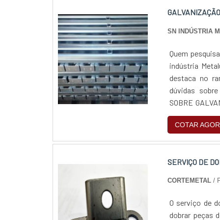
GALVANIZAÇÃO
SN INDÚSTRIA M
Quem pesquisar
indústria Meta
destaca no ra
dúvidas sobr
SOBRE GALVANI
em uma empresa 
COTAR AGOR
grande express
e zincagem ele
cliente.Ainda 
SERVIÇO DE D
apenas lucrati
precisão, pon
CORTEMETAL
/ 
visam apenas o
o serviço dev
O serviço de d
Esse tipo de cu
dobrar peças de chapas de metal. O 