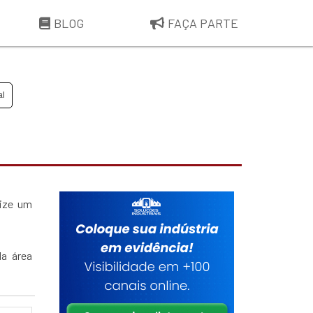
BLOG
FAÇA PARTE
al
lize um
da área