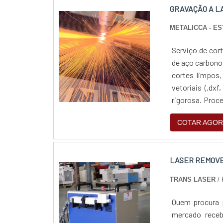
GRAVAÇÃO A L
METALICCA - E
Serviço de cor
de aço carbono 
cortes limpos,
vetoriais (.dxf
rigorosa. Proc
escala, com sup
COTAR AGOR
LASER REMOV
TRANS LASER
/ 
Quem procura p
mercado rece