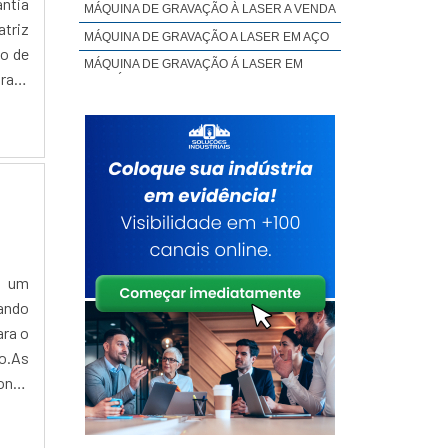
antia
MÁQUINA DE GRAVAÇÃO À LASER A VENDA
triz
MÁQUINA DE GRAVAÇÃO A LASER EM AÇO
ão de
MÁQUINA DE GRAVAÇÃO Á LASER EM
rasil
ALUMÍNIO
MÁQUINA DE GRAVAÇÃO À LASER EM INOX
MÁQUINA DE GRAVAÇÃO À LASER EM
MADEIRA
MÁQUINA DE GRAVAÇÃO A LASER EM
METAL
MÁQUINA DE GRAVAÇÃO À LASER EM
METAL PREÇO
MÁQUINA DE GRAVAÇÃO À LASER EM
PLÁSTICO
é um
ando
MÁQUINA DE GRAVAÇÃO A LASER PARA
BRINDES
ara o
MÁQUINA DE GRAVAÇÃO A LASER
o.As
PORTÁTIL PREÇO
 onde
MÁQUINA DE GRAVAÇÃO A LASER PREÇO
MÁQUINA DE GRAVAÇÃO E CORTE A LASER