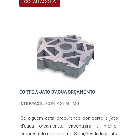
COTAR AGORA
estrutura que hoje conta com escritório de alta
qualidade onde são realizadas as atividades e
biblioteca técnica de apoio. Tudo isso,
somado à performance de uma equipe
multidisciplinar de consultores associados e
colaboradores eficientes, garante uma entrega
de excelência de ponta a ponta.
CORTE A JATO D'AGUA ORÇAMENTO
INTERFACE
/ CONTAGEM - MG
Se alguém está procurando por corte a jato
d'agua orçamento, encontrará a melhor
empresa do mercado no Soluções Industriais.