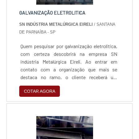
GALVANIZAÇÃO ELETROLITICA
SN INDÚSTRIA METALÚRGICA EIRELI
/ SANTANA
DE PARNAÍBA - SP
Quem pesquisar por galvanização eletrolitica,
com certeza descobrirá na empresa SN
indústria Metalúrgica Eireli. Ao entrar em
contato com a organização que mais se
destaca no ramo, o cliente receberá um
suporte completo para sanar eventuais
COTAR AGORA
dúvidas sobre o serviço que deseja
solicitar.MAIS DETALHES INTERESSANTES
SOBRE GALVANIZAÇÃO ELETROLITICAQuem
quer encontrar galvanização eletrolitica em
uma empresa inovadora, encontra na internet
a SN indústria Metalúrgica Eireli. Com grande