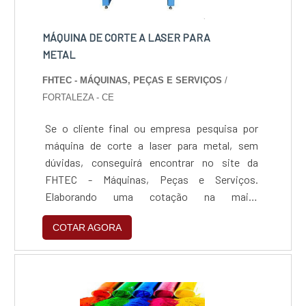
MÁQUINA DE CORTE A LASER PARA
METAL
FHTEC - MÁQUINAS, PEÇAS E SERVIÇOS
/
FORTALEZA - CE
Se o cliente final ou empresa pesquisa por
máquina de corte a laser para metal, sem
dúvidas, conseguirá encontrar no site da
FHTEC - Máquinas, Peças e Serviços.
Elaborando uma cotação na maior
especialista do segmento e encontrando a
COTAR AGORA
sofisticação, qualidade e preço justo em um
só lugar.Quando a questão é máquina de corte
a laser para metal, com a FHTEC - Máquinas,
Peças e Serviços o cliente conseguirá
proteção com consultoria para compra de