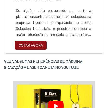
Se alguém está procurando por corte a
plasma, encontrará as melhores soluções na
empresa Interface. Comparando no portal
Soluções Industriais, é possível conhecer a
maior referência no mercado em seu próprio
segmento.Qualidade é aqui! Quando o
COTAR AGORA
interesse é por corte a plasma, na Interface é
possível contar com excelente custo-
benefício com comprometimento no que dá
VEJA ALGUMAS REFERÊNCIAS DE MÁQUINA
resultados aos clientes.OUTRAS
GRAVAÇÃO A LASER CANETA NO YOUTUBE
INFORMAÇÕES SOBRE CORTE A PLASMAA
Interface canaliza seus esforços em
proporcionar para os parceiros uma estrutura
com escritório de alta qualidade onde são
realizadas as atividades e salas de
treinamento com materiais sofisticados, tudo
isso para garantir que se tenha corte a