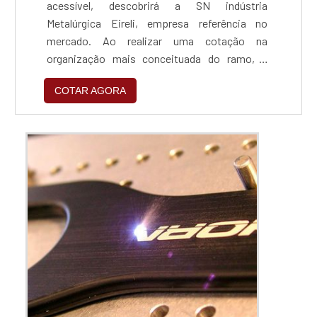
acessível, descobrirá a SN indústria
Metalúrgica Eireli, empresa referência no
mercado. Ao realizar uma cotação na
organização mais conceituada do ramo, o
cliente contará com serviços de excelência e o
COTAR AGORA
suporte de especialistas para sanar eventuais
dúvidas.ZINCAGEM PREÇO JUSTO E
ACESSÍVELQuem procura por zincagem preço
acessível em uma empresa que preza pela
segurança, encontra na internet a SN indús...