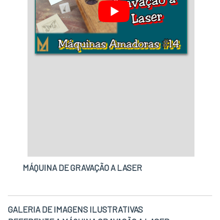
prestação de serviço. Líder em qualidade, a
empresa oferece uma variedade de ítens como
corte a jato d'água e guilhotina para chapa
metálica com ótima qualidade e assertividade.
Entre as demais demandas que a companhia
atende, pode-se citar: Corte com jato d'água;
Cortadora a jato de água; Corte a laser chapa
inox.Para tal sucesso, a empresa investiu em
profissionais competentes e em
equipamentos inovadores. Interface,
organização que tem se destacado no
segmento pela idoneidade em tudo que faz..
MÁQUINA DE GRAVAÇÃO A LASER
GALERIA DE IMAGENS ILUSTRATIVAS