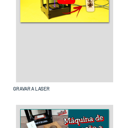
plasma com proteção. Sem trocar o foco
sobre corte a plasma, é importante buscar
uma empresa que tenha produtos e serviços
com ótima qualidade e assertividade,
pequenos detalhes mas de grande valia para
saber a procedência e seriedade da
empresa.Isto tudo é a razão pela qual
aInterface é inovadora quando se fala do
segmento de prestação de serviço. A empresa
objetiva garantir a satisfação da venda à
entrega final com foco total na
qualidade. Então, aproveite a oportunidade e
GRAVAR A LASER
faça uma cotação agora mesmo com a equipe
da empresa para um atendimento
personalizado sobre corte a
plasma. DIFERENCIAIS PERTINENTES DA
COMPANHIASomente na Interface é possível
encontrar a solução para quem busca