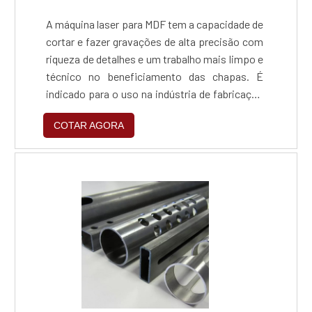
A máquina laser para MDF tem a capacidade de
cortar e fazer gravações de alta precisão com
riqueza de detalhes e um trabalho mais limpo e
técnico no beneficiamento das chapas. É
indicado para o uso na indústria de fabricação
de móveis, pisos laminados e portas para a
COTAR AGORA
construção civil. Seu desempenho se explica
pelas características listadas abaixo:
Potência do laser entre 40W e 150W; Calor
concentrado em um único ponto focal;
Programação de ân....