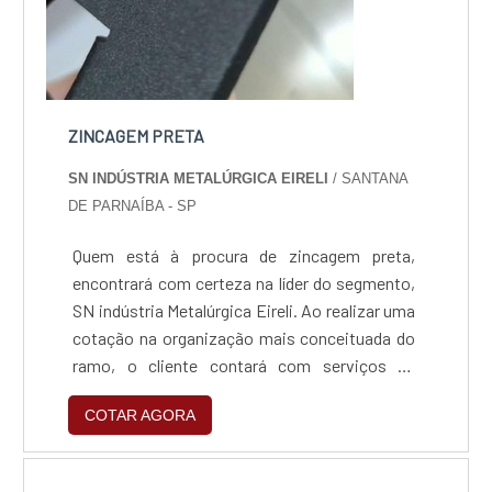
ZINCAGEM PRETA
SN INDÚSTRIA METALÚRGICA EIRELI
/ SANTANA
DE PARNAÍBA - SP
Quem está à procura de zincagem preta,
encontrará com certeza na líder do segmento,
SN indústria Metalúrgica Eireli. Ao realizar uma
cotação na organização mais conceituada do
ramo, o cliente contará com serviços de
excelência e o suporte de especialistas para
COTAR AGORA
sanar eventuais dúvidas.Quando o tema é
zincagem preta, com a SN indústria
Metalúrgica Eireli o cliente obterá excelente