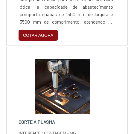
ótica; a capacidade de abastecimento
comporta chapas de 1500 mm de largura e
3500 mm de comprimento, atendendo as
espessuras de até 16mm em aço carbono,
COTAR AGORA
8mm em aço inox, 4mm em alumínio e 3mm
em latão.
CORTE A PLASMA
INTERFACE
/ CONTAGEM - MG