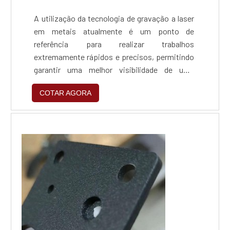
A utilização da tecnologia de gravação a laser
em metais atualmente é um ponto de
referência para realizar trabalhos
extremamente rápidos e precisos, permitindo
garantir uma melhor visibilidade de uma
determinada marca ou produto. Dessa
COTAR AGORA
maneira, a utilização da máquina gravação a
laser caneta é cada vez mais presente. Esta é
uma das razões, pois existem outras, porque
o processo de gravação a laser tem se
difundido em vários setores, in...