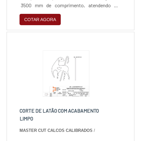
3500 mm de comprimento, atendendo as
espessuras de até 16mm em aço carbono,
COTAR AGORA
8mm em aço inox, 4mm em alumínio e 3mm
em latão.
CORTE DE LATÃO COM ACABAMENTO
LIMPO
MASTER CUT CALCOS CALIBRADOS
/