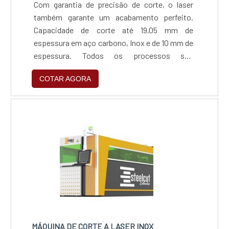
Com garantia de precisão de corte, o laser
também garante um acabamento perfeito.
Capacidade de corte até 19,05 mm de
espessura em aço carbono, Inox e de 10 mm de
espessura. Todos os processos são
gerenciados por softwares de alta tecnologia,
COTAR AGORA
que garantem a confiabilidade do processo e a
certeza do produto final dentro das mais
rigorosas especificações, sem nenhum tipo
de anomalia ou deformação.
MÁQUINA DE CORTE A LASER INOX