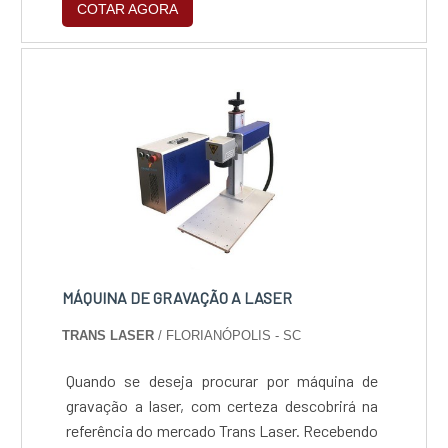
equipamentos modernos e profissionais
COTAR AGORA
uso, desde que tomada as devidas precauções
experientes..
em seu manuseio. Considerado um insumo
dado o seu prazo de validade, o produto tem
como função a agitação dos elétrons,
momento em que a energização acontece,
produzindo feixes de laser. Os raios emiti.
MÁQUINA DE GRAVAÇÃO A LASER
TRANS LASER
/ FLORIANÓPOLIS - SC
Quando se deseja procurar por máquina de
gravação a laser, com certeza descobrirá na
referência do mercado Trans Laser. Recebendo