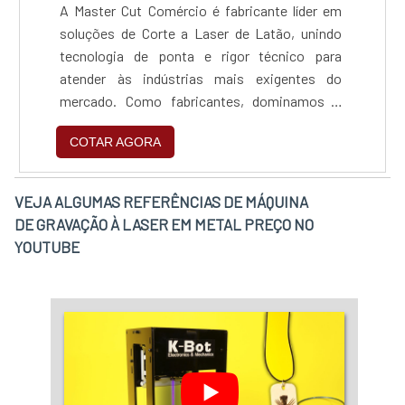
A Master Cut Comércio é fabricante líder em
soluções de Corte a Laser de Latão, unindo
tecnologia de ponta e rigor técnico para
atender às indústrias mais exigentes do
mercado. Como fabricantes, dominamos o
processamento de metais amarelos e
COTAR AGORA
vermelhos, entregando peças com precisão
milimétrica e acabamento pronto para uso,
garantindo eficiência, rapidez e qualidade
VEJA ALGUMAS REFERÊNCIAS DE MÁQUINA
superior em cada projeto.
DE GRAVAÇÃO À LASER EM METAL PREÇO NO
YOUTUBE