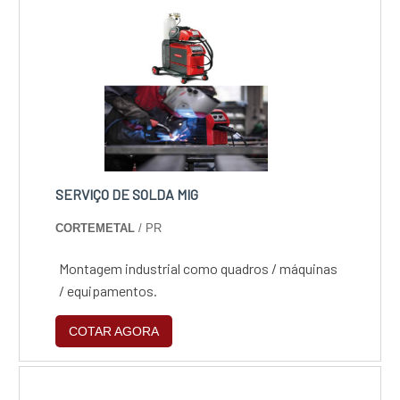
comando numérico computadorizado,
conhecido como CNC, que controla um
emissor de lase....
SERVIÇO DE SOLDA MIG
CORTEMETAL
/ PR
Montagem industrial como quadros / máquinas
/ equipamentos.
COTAR AGORA