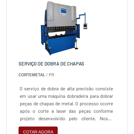
SERVIÇO DE DOBRA DE CHAPAS
CORTEMETAL
/ PR
O serviço de dobra de alta precisão consiste
em usar uma máquina dobradeira para dobrar
peças de chapas de metal. O processo ocorre
após o corte a laser das peças conforme
projeto desenvolvido pelo cliente. Nosso
equipamento tem a capacidade de dobrar
COTAR AGORA
peças até 3 metros de comprimento.