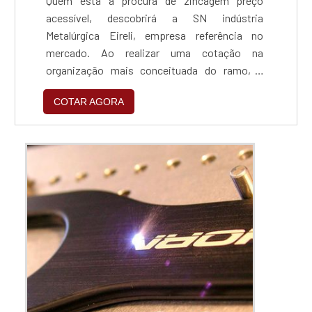
Quem está à procura de zincagem preço
acessível, descobrirá a SN indústria
Metalúrgica Eireli, empresa referência no
mercado. Ao realizar uma cotação na
organização mais conceituada do ramo, o
cliente contará com serviços de excelência e o
COTAR AGORA
suporte de especialistas para sanar eventuais
dúvidas.ZINCAGEM PREÇO JUSTO E
ACESSÍVELQuem procura por zincagem preço
acessível em uma empresa que preza pela
segurança, encontra na internet a SN indús...