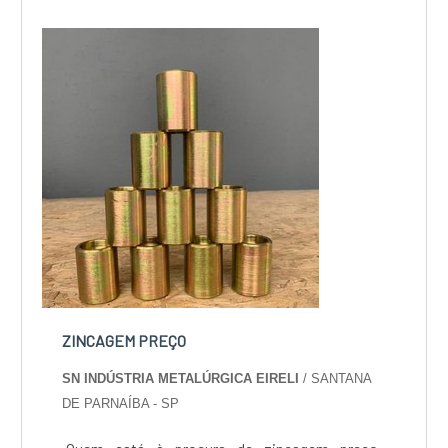
Metalúrgica Eireli o cliente obterá excelente
custo-benefício e um design completo de
projetos, do plane...
ZINCAGEM PREÇO
SN INDÚSTRIA METALÚRGICA EIRELI
/ SANTANA
DE PARNAÍBA - SP