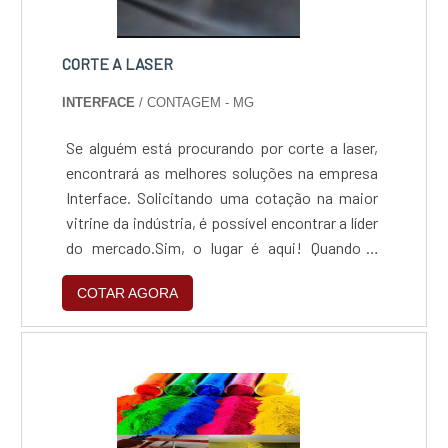
CORTE A LASER
INTERFACE
/ CONTAGEM - MG
Se alguém está procurando por corte a laser,
encontrará as melhores soluções na empresa
Interface. Solicitando uma cotação na maior
vitrine da indústria, é possível encontrar a líder
do mercado.Sim, o lugar é aqui! Quando o
desejo é por corte a laser, é fundamental
COTAR AGORA
contar com os profissionais da Interface, a
fim de obter excelente custo-benefício com
serviços para cada necessidade do
cliente.MAIS DETALHES SOBRE CORTE A
LASERA Interface centraliza sua estratégia
em oferecer aos clientes uma estrutura com
escritório de alta qualidade onde são