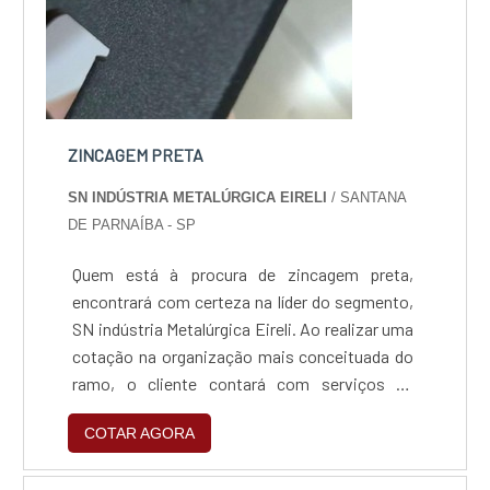
ZINCAGEM PRETA
SN INDÚSTRIA METALÚRGICA EIRELI
/ SANTANA
DE PARNAÍBA - SP
Quem está à procura de zincagem preta,
encontrará com certeza na líder do segmento,
SN indústria Metalúrgica Eireli. Ao realizar uma
cotação na organização mais conceituada do
ramo, o cliente contará com serviços de
excelência e o suporte de especialistas para
COTAR AGORA
sanar eventuais dúvidas.Quando o tema é
zincagem preta, com a SN indústria