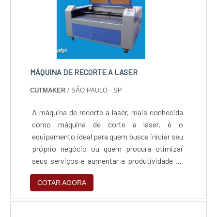
destaque é conquistar a confiança de cada um.
Tudo isso só é possível através do
investimento em equipamentos modernos e
profissionais experientesInterface,
companhia que tem feito a diferença no
mercado pela idoneidade em tudo que faz onde
MÁQUINA DE RECORTE A LASER
fecha todo o ciclo de entrega com excelência
para seus parceiros..
CUTMAKER
/ SÃO PAULO - SP
A máquina de recorte a laser, mais conhecida
como máquina de corte a laser, é o
equipamento ideal para quem busca iniciar seu
próprio negócio ou quem procura otimizar
seus serviços e aumentar a produtividade de
sua empresa. Primeiramente, para entender a
COTAR AGORA
importância dessa máquina em seus
negócios, é preciso entender seu
funcionamento.Formada por um sistema de