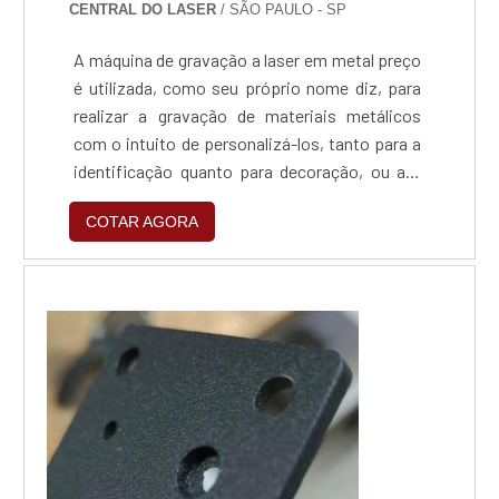
CENTRAL DO LASER
/ SÃO PAULO - SP
A máquina de gravação a laser em metal preço
é utilizada, como seu próprio nome diz, para
realizar a gravação de materiais metálicos
com o intuito de personalizá-los, tanto para a
identificação quanto para decoração, ou até
mesmo para promoção de alguma marca. A
COTAR AGORA
máquina de gravação é amplamente adquirida
por empresas especializadas em serviços de
personalização de peças.Os materiais
utilizados por esta máquinaA máquina de
gravação a las...