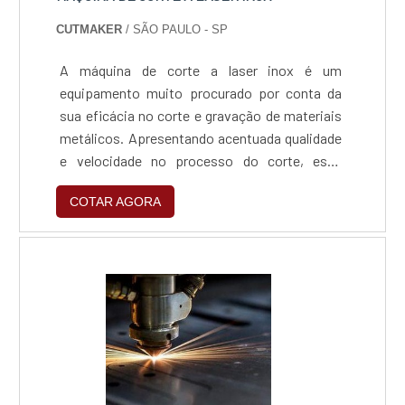
CUTMAKER
/ SÃO PAULO - SP
A máquina de corte a laser inox é um
equipamento muito procurado por conta da
sua eficácia no corte e gravação de materiais
metálicos. Apresentando acentuada qualidade
e velocidade no processo do corte, essa
máquina tem se popularizado dentro do
COTAR AGORA
mercado industrial brasileiro.Utilidade correta
do equipamentoO uso do laser de fibra, tipo de
laser indicado para o corte de metais, têm
crescido dado à sua eficiência e baixa
manutenção preventiva, p....