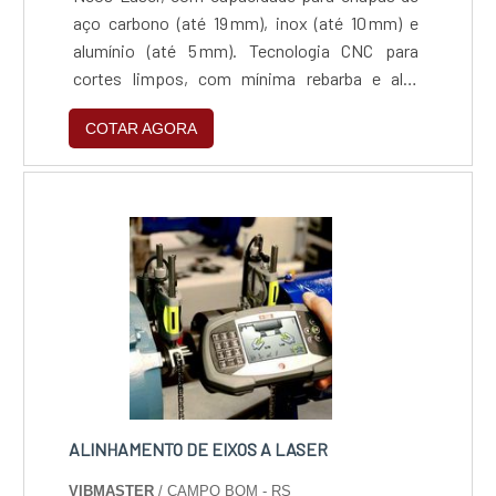
aço carbono (até 19 mm), inox (até 10 mm) e
alumínio (até 5 mm). Tecnologia CNC para
cortes limpos, com mínima rebarba e alta
repetibilidade. Compatível com arquivos
COTAR AGORA
vetoriais (.dxf, .dwg, .ai) e ideal para projetos
técnicos com tolerância dimensional rigorosa.
Processo ágil, preciso e versátil, adequado
para produção sob medida ou em escala, com
suporte técnico especializado e foco na
qualidade e eficiência.
ALINHAMENTO DE EIXOS A LASER
VIBMASTER
/ CAMPO BOM - RS