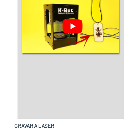
realizadas as atividades e estrutura suficiente
para atender todas as demandas, tudo para
garantir corte e dobra de chapas com ótima
qualidade.Há muitas maneiras eficientes de
uma empresa demonstrar competência,
excelência e destaque em sua área de atuação.
A Vodamed Metalúrgica se mostra referência
por ter: Melhores soluções para componentes
metálicos em geral; Crescimento sustentável;
Escritório de alta qualidade onde são
realizadas as atividades; Atendimento de
forma personalizada para cada cliente.Ainda
com uma visão analítica sobre corte e dobra de
chapas a laser, sempre deve-se buscar uma
empresa que tenha produtos e serviços com
ótima qualidade e precisão, características
GRAVAR A LASER
simples, mas que mostram o
comprometimento da empresa com seus