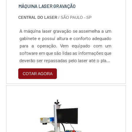
MÁQUINA LASER GRAVAÇÃO
CENTRAL DO LASER
/ SÃO PAULO - SP
A máquina laser gravação se assemelha a um
gabinete e possui altura e conforto adequado
para a operação. Vem equipado com um
software em que são lidas as informações que
deverão ser repassadas pelo laser até o plano
da matéria-prima. Dependendo do material,
COTAR AGORA
seu laser pode atingir altas potências, como
120W, originado de diversos sistemas, como o
CO2 e fibra ótica. Possui área de trabalho
adequada para o encaixe das peças.Alguns
detalhes...