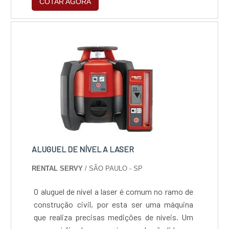
COTAR AGORA
vermelhos, entregando peças com precisão
milimétrica e acabamento pronto para uso,
garantindo eficiência, rapidez e qualidade
superior em cada projeto.
ALUGUEL DE NÍVEL A LASER
RENTAL SERVY
/ SÃO PAULO - SP
O aluguel de nível a laser é comum no ramo de
construção civil, por esta ser uma máquina
que realiza precisas medições de níveis. Um