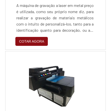
A máquina de gravação a laser em metal preço
é utilizada, como seu próprio nome diz, para
realizar a gravação de materiais metálicos
com o intuito de personalizá-los, tanto para a
identificação quanto para decoração, ou até
mesmo para promoção de alguma marca. A
COTAR AGORA
máquina de gravação é amplamente adquirida
por empresas especializadas em serviços de
personalização de peças.Os materiais
utilizados por esta máquinaA máquina de
gravação a laser em m....