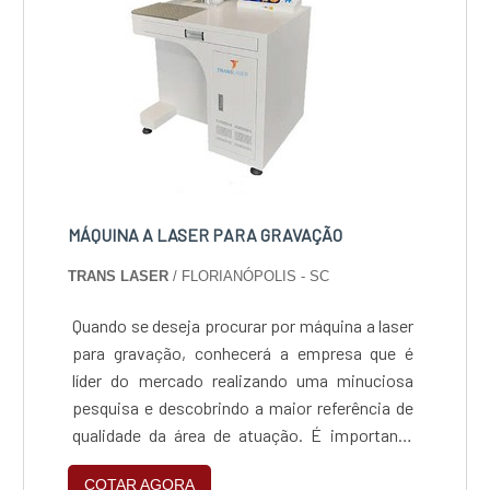
MÁQUINA A LASER PARA GRAVAÇÃO
TRANS LASER
/ FLORIANÓPOLIS - SC
Quando se deseja procurar por máquina a laser
para gravação, conhecerá a empresa que é
líder do mercado realizando uma minuciosa
pesquisa e descobrindo a maior referência de
qualidade da área de atuação. É importante
lembrar que o produto deve ser adquirido com
COTAR AGORA
empresas especializadas. Esse tipo de