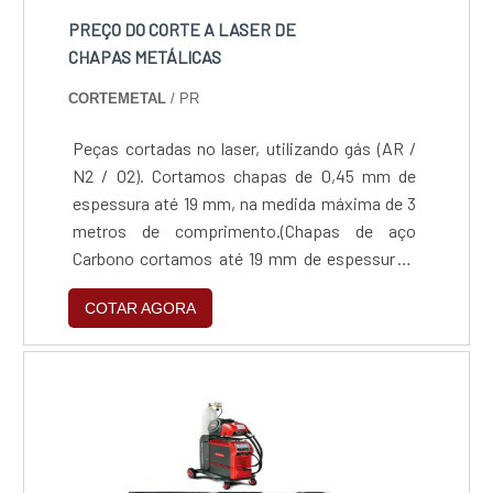
PREÇO DO CORTE A LASER DE
CHAPAS METÁLICAS
CORTEMETAL
/ PR
Peças cortadas no laser, utilizando gás (AR /
N2 / O2). Cortamos chapas de 0,45 mm de
espessura até 19 mm, na medida máxima de 3
metros de comprimento.(Chapas de aço
Carbono cortamos até 19 mm de espessura /
Chapas de Inox 304 Comum Cortamos até 9,5
COTAR AGORA
mm de espessura / Chapas de Inox 304
Escovado Cortamos até 3,00 mm de
espessura / Chapas de Inox 430 Comum
Cortamos até 2,5 mm de espessura / Chapas
de Inox 430 Escovado Cortamos até 2,00 mm
de espessura / Chapas de Alumínio Cortamos
até 5 mm de espessura)Peças cortadas no