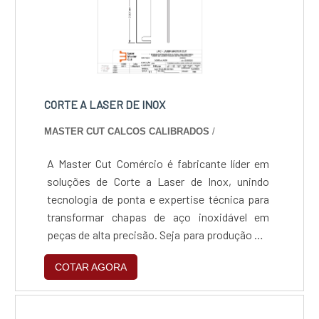
praticamente todos os tipos de peças, desde
simples furos redondos ou retangulares até
repuxos complexos.
CORTE A LASER DE INOX
MASTER CUT CALCOS CALIBRADOS
/
A Master Cut Comércio é fabricante líder em
soluções de Corte a Laser de Inox, unindo
tecnologia de ponta e expertise técnica para
transformar chapas de aço inoxidável em
peças de alta precisão. Seja para produção em
série ou projetos personalizados, entregamos
COTAR AGORA
confiabilidade e acabamento premium,
garantindo que sua indústria opere com o que
há de mais moderno em processamento de