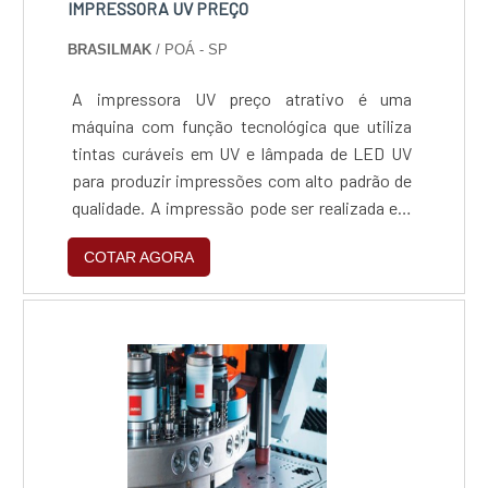
IMPRESSORA UV PREÇO
BRASILMAK
/ POÁ - SP
A impressora UV preço atrativo é uma
máquina com função tecnológica que utiliza
tintas curáveis em UV e lâmpada de LED UV
para produzir impressões com alto padrão de
qualidade. A impressão pode ser realizada em
diversos tipos de materiais, como couro,
COTAR AGORA
vidro, madeira, cerâmica, metal, telha, entre
muitos outros. Por isso, esse tipo de
impressora é amplamente utilizada por
empresas voltadas ao mercado de
revestimento, decoração e comunicação
visual, por exemplo.VANTAGENS DA
IMPRESSORA UVA troca de.