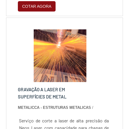
equipamento tem a capacidade de dobrar
COTAR AGORA
peças até 3 metros de comprimento.
GRAVAÇÃO A LASER EM
SUPERFÍCIES DE METAL
METALICCA - ESTRUTURAS METALICAS
/
Serviço de corte a laser de alta precisão da
Neos Laser, com capacidade para chapas de