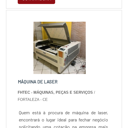
pode ser solicitado em diversos setores do
mercado, como por exemplo: - Setor
industrial; - Fábricas; - Centros de distribuição
Além das aplicações, o serviço ainda oferece
diversas vant....
MÁQUINA DE LASER
FHTEC - MÁQUINAS, PEÇAS E SERVIÇOS
/
FORTALEZA - CE
Quem está à procura de máquina de laser,
encontrará o lugar ideal para fechar negócio
solicitando uma cotação na empresa mais