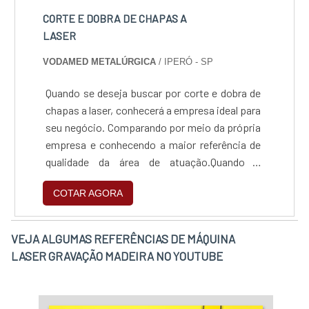
de comércio atacadista de máquinas e
CORTE E DOBRA DE CHAPAS A
equipamentos industriais. Com foco na
LASER
experiência dos clientes, oferece itens
VODAMED METALÚRGICA
/ IPERÓ - SP
variados como gravação a laser industrial e
laser fibra de gravação com ótima qualidade e
Quando se deseja buscar por corte e dobra de
assertividade.Para tal sucesso, a empresa
chapas a laser, conhecerá a empresa ideal para
investiu em profissionais competentes e em
seu negócio. Comparando por meio da própria
equipamentos inovadores. A FHTEC -
empresa e conhecendo a maior referência de
Máquinas, Peças e Serviços é uma empresa
qualidade da área de atuação.Quando o
que tem sido preferência no segmento por
interesse é por corte e dobra de chapas a laser,
toda seriedade e qualidade o que comprova
COTAR AGORA
com a equipe da Vodamed Metalúrgica o
sua essência de trazer o melhor para os
cliente conseguirá ótima qualidade com
parceiros.
pagamento acessível.ALGUNS DETALHES
VEJA ALGUMAS REFERÊNCIAS DE MÁQUINA
SOBRE CORTE E DOBRA DE CHAPAS A
LASER GRAVAÇÃO MADEIRA NO YOUTUBE
LASERA Vodamed Metalúrgica objetiva sua
energia em proporcionar uma estrutura com
escritório de alta qualidade onde são