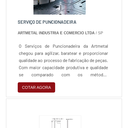
SERVIÇO DE PUNCIONADEIRA
ARTMETAL INDUSTRIA E COMERCIO LTDA
/ SP
O Serviços de Puncionadeira da Artmetal
chegou para agilizar, baratear e proporcionar
qualidade ao processo de fabricação de peças.
Com maior capacidade produtiva e qualidade
se comparado com os métodos
convencionais de corte, furação e
COTAR AGORA
conformação. A máquina hoje consegue
atender um número maior de clientes, com
prazo diferenciado além de mais qualidade.
Contamos com mais de 70 ferramentas e um
parceiro de peso para construção de
ferramentas especiais, assim podemos fazer