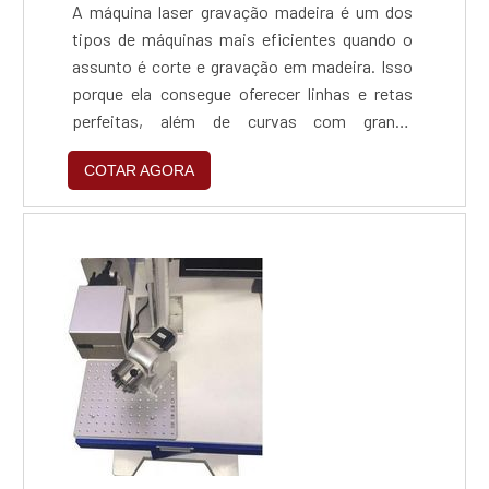
A máquina laser gravação madeira é um dos
tipos de máquinas mais eficientes quando o
assunto é corte e gravação em madeira. Isso
porque ela consegue oferecer linhas e retas
perfeitas, além de curvas com grande
acabamento. Com ela, é possível produzir
COTAR AGORA
diversos tipos de objetos, por exemplo,
brinquedos, artesanatos, pisos para madeira,
maquetes, lembranças, artigos para
presentes, artigos natalinos, entre outras
coisas. Onde esta máquina...