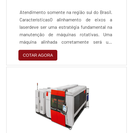
Atendimento somente na região sul do Brasil.
CaracterísticasO alinhamento de eixos a
laserdeve ser uma estratégia fundamental na
manutenção de máquinas rotativas. Uma
máquina alinhada corretamente será um
recurso confiável para a planta, exigirá menos
COTAR AGORA
manutenção.O equipamento de alinhamentoO
alinhador de eixo a laser é um equipamento
composto principalmente por um corrente
regulavel que atende a diversos diametros de
eixos. O processo de funci....