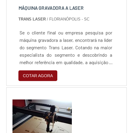
MÁQUINA GRAVADORA A LASER
TRANS LASER
/ FLORIANÓPOLIS - SC
Se o cliente final ou empresa pesquisa por
máquina gravadora a laser, encontrará na líder
do segmento Trans Laser. Cotando na maior
especialista do segmento e descobrindo a
melhor referência em qualidade, a aquisição é
mais assertiva. Quando a procura é por
COTAR AGORA
máquina gravadora a laser, com a equipe da
Trans Laser irá encontrar proteção com
comprometimento com os resultados dos
clientes, fatores que aliados ao preço justo
asseguram uma ót...