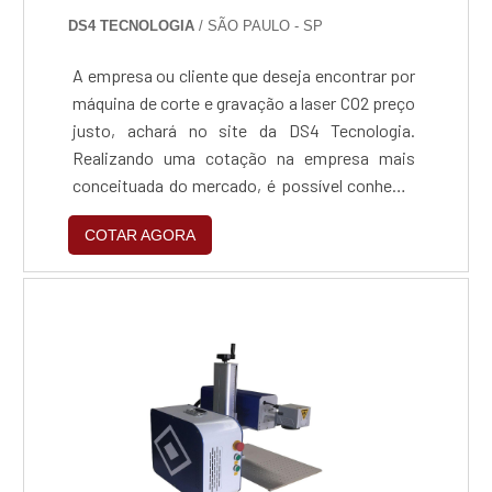
DS4 TECNOLOGIA
/ SÃO PAULO - SP
A empresa ou cliente que deseja encontrar por
máquina de corte e gravação a laser CO2 preço
justo, achará no site da DS4 Tecnologia.
Realizando uma cotação na empresa mais
conceituada do mercado, é possível conhecer
detalhes sobre a organização mais
COTAR AGORA
competente do ramo.MÁQUINA DE CORTE E
GRAVAÇÃO A LASER CO2 PREÇO JUSTO E
ACESSÍVELQuem quer encontrar máquina de
corte e gravação a laser CO2 preço acessível e
em uma empresa inovadora, encontra na
internet a DS4 Tecnologia. Na companhia é
possível encontrar máquinas de corte planas e
máquinas de corte à laser de tubos quadrados
e redondos, oferecendo sempre a melhor
opção para o cliente final.Não obstante,