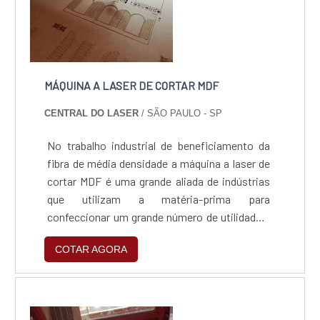
MÁQUINA A LASER DE CORTAR MDF
CENTRAL DO LASER
/ SÃO PAULO - SP
No trabalho industrial de beneficiamento da
fibra de média densidade a máquina a laser de
cortar MDF é uma grande aliada de indústrias
que utilizam a matéria-prima para
confeccionar um grande número de utilidades.
Alguns exemplos dos principais: Móveis;
COTAR AGORA
Placas de revestimento; Portas e itens de
construção civil; Pisos laminados.A precisão
oferecida pela máquinaEm relação a outros
sistemas de corte, esse equipamento é o mais