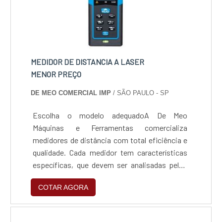
MEDIDOR DE DISTANCIA A LASER
MENOR PREÇO
DE MEO COMERCIAL IMP
/ SÃO PAULO - SP
Escolha o modelo adequadoA De Meo
Máquinas e Ferramentas comercializa
medidores de distância com total eficiência e
qualidade. Cada medidor tem características
específicas, que devem ser analisadas pelos
clientes (se necessário, com o auxílio de um
COTAR AGORA
vendedor De Meo) antes da aquisição. Essa
análise ajuda a saber o qual é o modelo ideal
para a aplicação.O produto gera grande