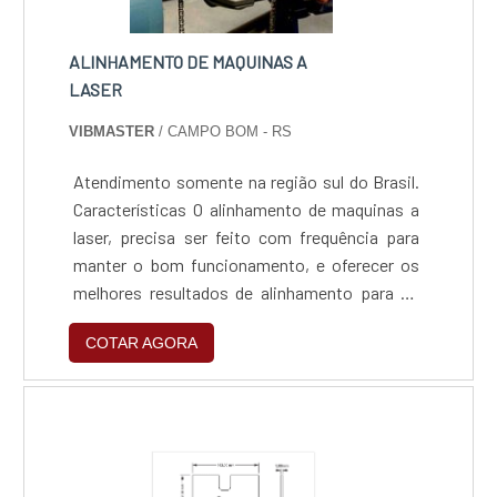
ALINHAMENTO DE MAQUINAS A
LASER
VIBMASTER
/ CAMPO BOM - RS
Atendimento somente na região sul do Brasil.
Características O alinhamento de maquinas a
laser, precisa ser feito com frequência para
manter o bom funcionamento, e oferecer os
melhores resultados de alinhamento para os
produtos. Aplicações Esse tipo de serviço
COTAR AGORA
pode ser solicitado em diversos setores do
mercado, como por exemplo: - Setor
industrial; - Fábricas; - Centros de distribuição
Além das aplicações, o serviço ainda oferece
diversas vant....