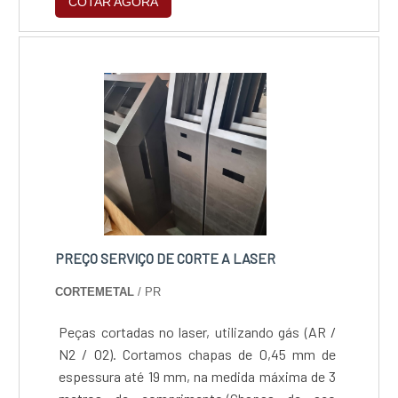
COTAR AGORA
que garantem a confiabilidade do processo e a
certeza do produto final dentro das mais
rigorosas especificações, sem nenhum tipo
de anomalia ou deformação.
PREÇO SERVIÇO DE CORTE A LASER
CORTEMETAL
/ PR
Peças cortadas no laser, utilizando gás (AR /
N2 / O2). Cortamos chapas de 0,45 mm de
espessura até 19 mm, na medida máxima de 3