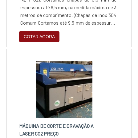
espessura até 9,5 mm, na medida máxima de 3
metros de comprimento. (Chapas de Inox 304
Comum Cortamos até 9,5 mm de espessura /
Chapas de Inox 304 Escovado Cortamos até
COTAR AGORA
3,00 mm de espessura / Chapas de Inox 430
Comum Cortamos até 2,5 mm de espessura /
Chapas de Inox 430 Escovado Cortamos até
2,00 mm de espessura)
MÁQUINA DE CORTE E GRAVAÇÃO A
LASER CO2 PREÇO