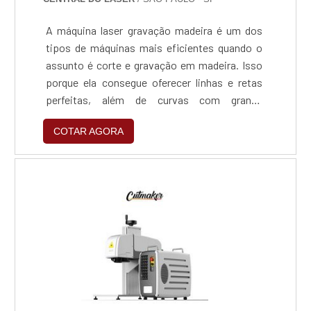
profissionais qualificados para os serviços
exigidos pelos clientes, além de investir em
A máquina laser gravação madeira é um dos
equipamentos modernos e tecnológicos, que
tipos de máquinas mais eficientes quando o
se ajustam às necessidades de cada
assunto é corte e gravação em madeira. Isso
consumidor. .
porque ela consegue oferecer linhas e retas
perfeitas, além de curvas com grande
acabamento. Com ela, é possível produzir
COTAR AGORA
diversos tipos de objetos, por exemplo,
brinquedos, artesanatos, pisos para madeira,
maquetes, lembranças, artigos para
presentes, artigos natalinos, entre outras
coisas. Onde esta máquina é utili....