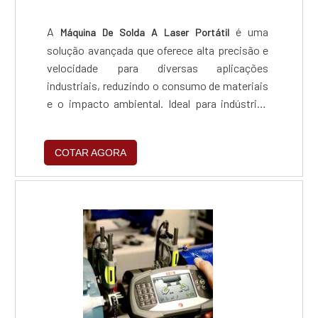
A
é uma
Máquina De Solda A Laser Portátil
solução avançada que oferece alta precisão e
velocidade para diversas aplicações
industriais, reduzindo o consumo de materiais
e o impacto ambiental. Ideal para indústrias
que buscam melhorar a qualidade e eficiência
operacional, representa um investimento
COTAR AGORA
estratégico para o futuro dos negócios.