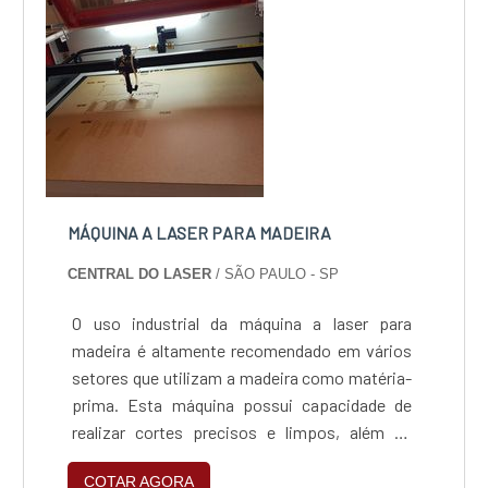
preciso para...
MÁQUINA A LASER PARA MADEIRA
CENTRAL DO LASER
/ SÃO PAULO - SP
O uso industrial da máquina a laser para
madeira é altamente recomendado em vários
setores que utilizam a madeira como matéria-
prima. Esta máquina possui capacidade de
realizar cortes precisos e limpos, além de
gravação na superfície. O uso do feixe de laser
COTAR AGORA
é potencializado por meio de um sistema de