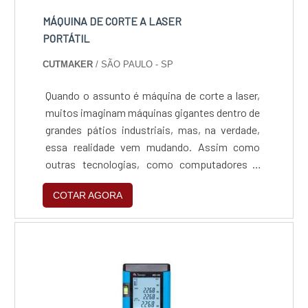
MÁQUINA DE CORTE A LASER
PORTÁTIL
CUTMAKER
/ SÃO PAULO - SP
Quando o assunto é máquina de corte a laser,
muitos imaginam máquinas gigantes dentro de
grandes pátios industriais, mas, na verdade,
essa realidade vem mudando. Assim como
outras tecnologias, como computadores e
telefones, a máquina de corte a laser portátil
COTAR AGORA
tem se tornado cada vez mais
compacta.Funcionalidade do serviçoCom os
avanços no ramo do corte e gravação a laser,
mais pessoas decidiram investir nesse
equipamento para produzir as mais....