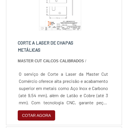
CORTE A LASER DE CHAPAS
METÁLICAS
MASTER CUT CALCOS CALIBRADOS
/
O serviço de Corte a Laser da Master Cut
Comércio oferece alta precisão e acabamento
superior em metais como Aço Inox e Carbono
(até 9,54 mm), além de Latão e Cobre (até 3
mm). Com tecnologia CNC, garante peças
isentas de rebarbas e fiel aos desenhos
COTAR AGORA
técnicos, com entrega rápida de 1 a 4 dias
úteis. É a solução ideal para prototipagem e