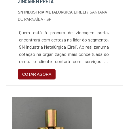
ZINCAGEM PRETA
SN INDÚSTRIA METALÚRGICA EIRELI
/ SANTANA
DE PARNAÍBA - SP
Quem está à procura de zincagem preta,
encontrará com certeza na líder do segmento,
SN indústria Metalúrgica Eireli. Ao realizar uma
cotação na organização mais conceituada do
ramo, o cliente contará com serviços de
excelência e o suporte de especialistas para
COTAR AGORA
sanar eventuais dúvidas.Quando o tema é
zincagem preta, com a SN indústria
Metalúrgica Eireli o cliente obterá excelente
custo-benefício e um design completo de
projetos, do plane...