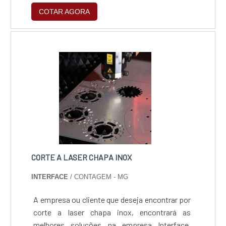
segurança dos operadores da medição e
que garante o sucesso dos clientes de ponta a
COTAR AGORA
também a integridade dos itens que terão a
ponta.
temperatura medida.AplicaçõesEsse tipo de
medidor se chama termômetro infravermelho
a laser, que pode ser usado para medir a
temperatura de equipamentos industriai....
CORTE A LASER CHAPA INOX
INTERFACE
/ CONTAGEM - MG
A empresa ou cliente que deseja encontrar por
corte a laser chapa inox, encontrará as
melhores soluções na empresa Interface.