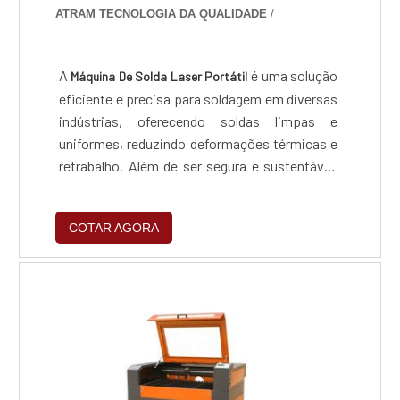
ATRAM TECNOLOGIA DA QUALIDADE
/
A
é uma solução
Máquina De Solda Laser Portátil
eficiente e precisa para soldagem em diversas
indústrias, oferecendo soldas limpas e
uniformes, reduzindo deformações térmicas e
retrabalho. Além de ser segura e sustentável,
minimiza emissões e resíduos, promovendo
um ambiente de trabalho saudável e alinhado
COTAR AGORA
às práticas de responsabilidade corporativa.