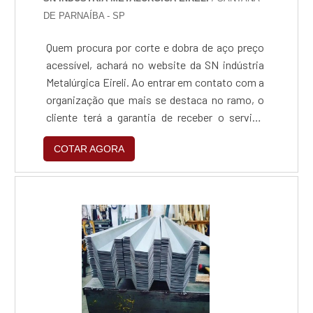
DE PARNAÍBA - SP
Quem procura por corte e dobra de aço preço
acessível, achará no website da SN indústria
Metalúrgica Eireli. Ao entrar em contato com a
organização que mais se destaca no ramo, o
cliente terá a garantia de receber o serviço
adequado para cada necessidade, além de
COTAR AGORA
contar com o suporte de uma equipe pronta
para sanar qualquer dúvida.Quando o tema é
corte e dobra de aço preço justo, com a SN
indústria Metalúrgica Eireli o cliente obterá
assertividade e um design completo de
projetos, do planejamento ao
acabamento.ALGUNS DETALHES SOBRE
CORTE E DOBRA DE AÇO PREÇO ACESSÍVELA
SN indústria Metalúrgica Eireli foca sua
estratégia em oferecer aos parceiros uma