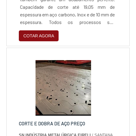
Capacidade de corte até 19,05 mm de
espessura em aço carbono, Inox e de 10 mm de
espessura. Todos os processos são
gerenciados por softwares de alta tecnologia,
COTAR AGORA
que garantem a confiabilidade do processo e a
certeza do produto final dentro das mais
rigorosas especificações, sem nenhum tipo
de anomalia ou deformação.
CORTE E DOBRA DE AÇO PREÇO
SN INDÚSTRIA METALÚRGICA EIRELI
/ SANTANA