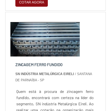
COTAR AGORA
suporte de especialistas para sanar eventuais
dúvidas.ZINCAGEM PREÇO JUSTO E
ACESSÍVELQuem procura por zincagem preço
acessível em uma empresa que preza pela
segurança, encontra na internet a SN indús...
ZINCAGEM FERRO FUNDIDO
SN INDÚSTRIA METALÚRGICA EIRELI
/ SANTANA
DE PARNAÍBA - SP
Quem está à procura de zincagem ferro
fundido, encontrará com certeza na líder do
segmento, SN indústria Metalúrgica Eireli. Ao
realizar uma cotação na organização mais