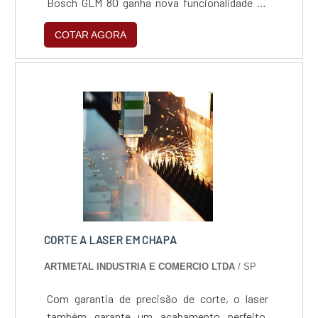
Bosch GLM 80 ganha nova funcionalidade de
medição.Precisa e fácil de operar por conta de
COTAR AGORA
um visor iluminado que se transforma
automaticamente, a Trena a laser Bosch GLM
80 realiza até 25.000 medições individuais por
carga de bateria, devido à tecnologia Li-Ion.A
Tre....
CORTE A LASER EM CHAPA
ARTMETAL INDUSTRIA E COMERCIO LTDA
/ SP
Com garantia de precisão de corte, o laser
também garante um acabamento perfeito.