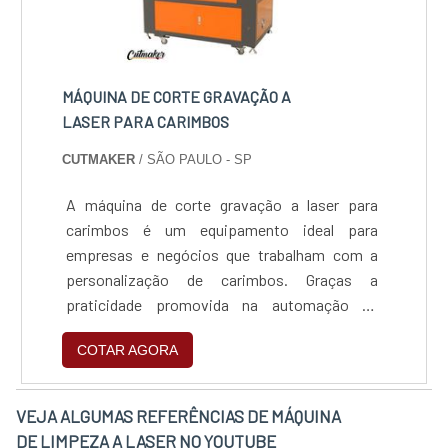
MÁQUINA DE CORTE GRAVAÇÃO A
LASER PARA CARIMBOS
CUTMAKER
/ SÃO PAULO - SP
A máquina de corte gravação a laser para
carimbos é um equipamento ideal para
empresas e negócios que trabalham com a
personalização de carimbos. Graças a
praticidade promovida na automação da
produção e a altíssima precisão no corte e
COTAR AGORA
gravação de carimbos, este equipamento é
muito procurado por criadores de carimbos
personalizados dos mais variados
VEJA ALGUMAS REFERÊNCIAS DE MÁQUINA
tipos.Especificações importantes do
DE LIMPEZA A LASER NO YOUTUBE