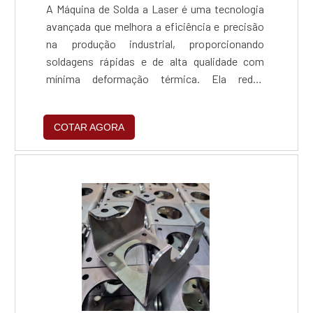
A Máquina de Solda a Laser é uma tecnologia
avançada que melhora a eficiência e precisão
na produção industrial, proporcionando
soldagens rápidas e de alta qualidade com
mínima deformação térmica. Ela reduz
retrabalhos e custos operacionais, integra-se
facilmente a sistemas automatizados e é
COTAR AGORA
versátil para diversos materiais e setores,
sendo essencial para empresas que buscam
inovação e liderança no mercado.