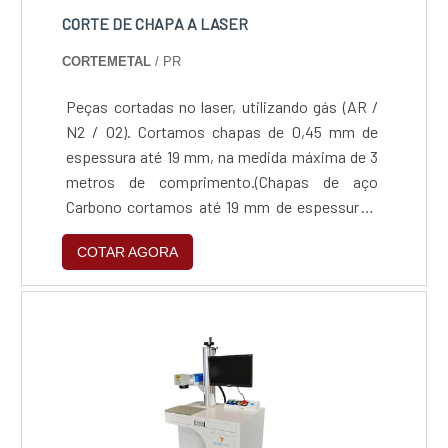
CORTE DE CHAPA A LASER
CORTEMETAL
/ PR
Peças cortadas no laser, utilizando gás (AR /
N2 / O2). Cortamos chapas de 0,45 mm de
espessura até 19 mm, na medida máxima de 3
metros de comprimento.(Chapas de aço
Carbono cortamos até 19 mm de espessura /
Chapas de Inox 304 Comum Cortamos até 9,5
COTAR AGORA
mm de espessura / Chapas de Inox 304
Escovado Cortamos até 3,00 mm de
espessura / Chapas de Inox 430 Comum
Cortamos até 2,5 mm de espessura / Chapas
de Inox 430 Escovado Cortamos até 2,00 mm
de espessura / Chapas de Alumínio Cortamos
até 5 mm de espessura)