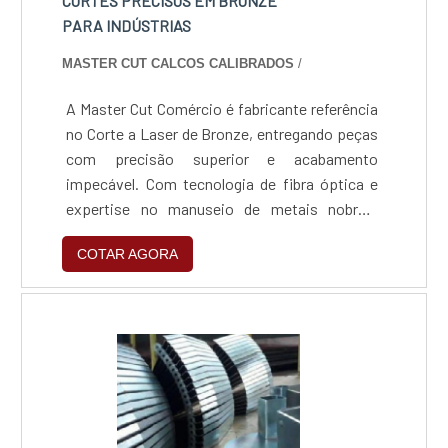
CORTES PRECISOS EM BRONZE
PARA INDÚSTRIAS
MASTER CUT CALCOS CALIBRADOS
/
A Master Cut Comércio é fabricante referência
no Corte a Laser de Bronze, entregando peças
com precisão superior e acabamento
impecável. Com tecnologia de fibra óptica e
expertise no manuseio de metais nobres,
transformamos chapas e perfis em
COTAR AGORA
componentes industriais de alta performance
e peças decorativas complexas, unindo
agilidade produtiva ao rigor técnico exigido
pelos nossos clientes.