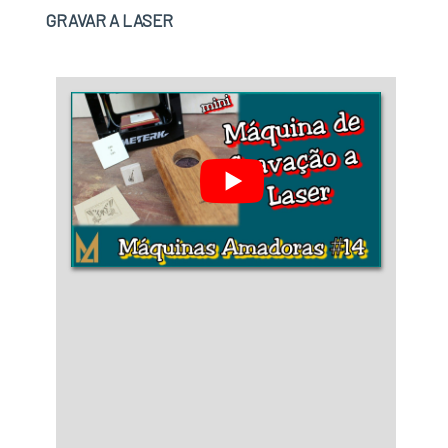
gastos desnecessários.Existem diversos
GRAVAR A LASER
motivos para a SN indústria Metalúrgica Eireli
ter se tornado destaque quando pensamos em
uma empresa que entrega confiança e
serviços de qualidade. Alguns desses motivos
são: Atendimento personalizado;
Profissionais com vasta experiência na área
de atuação; Diversas opções de pagamento
disponíveis; Comprometimento com o
resultado final; Logística planejada para
entregas em curto prazo; Equipamentos de
última geração.A MELHOR EMPRESA NO
SEGMENTOSomente na SN indústria
Metalúrgica Eireli sempre tem a solução mais
buscada na área de corte e dobra de chapas de
inox. Líder em qualidade, a empresa oferece
uma variedade de itens como corte e dobra de
chapas de aço inox e galvanização.Tudo isso