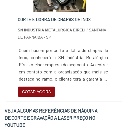
CORTE E DOBRA DE CHAPAS DE INOX
SN INDÚSTRIA METALÚRGICA EIRELI
/ SANTANA
DE PARNAÍBA - SP
Quem buscar por corte e dobra de chapas de
inox, conhecerá a SN indústria Metalúrgica
Eireli, melhor empresa do segmento. Ao entrar
em contato com a organização que mais se
destaca no ramo, o cliente terá a garantia de
receber o serviço adequado para cada
COTAR AGORA
necessidade, além de contar com o suporte de
uma equipe pronta para sanar qualquer
dúvida.MAIS INFORMAÇÕES SOBRE CORTE E
VEJA ALGUMAS REFERÊNCIAS DE MÁQUINA
DOBRA DE CHAPAS DE INOXQuem pesquisa
DE CORTE E GRAVAÇÃO A LASER PREÇO NO
na internet por corte e dobra de chapas de inox
YOUTUBE