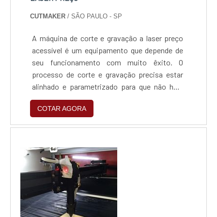
CUTMAKER
/ SÃO PAULO - SP
A máquina de corte e gravação a laser preço
acessível é um equipamento que depende de
seu funcionamento com muito êxito. O
processo de corte e gravação precisa estar
alinhado e parametrizado para que não haja
problemas ou perda de serviços e materiais.
COTAR AGORA
Neste sentido, adquirir uma máquina de corte
e gravação a laser pensando apenas no preço,
como pagar o mais barato possível, pode se
tornar uma tremenda dor de cabeça.Principais
vantagens...