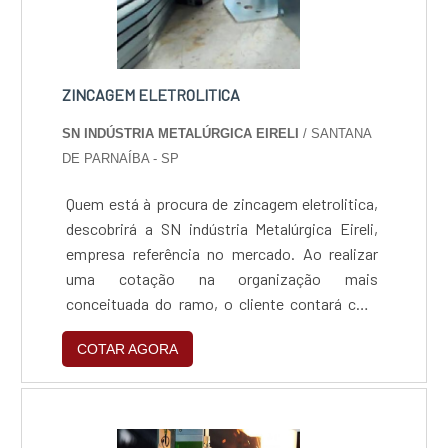
ZINCAGEM ELETROLITICA
SN INDÚSTRIA METALÚRGICA EIRELI
/ SANTANA
DE PARNAÍBA - SP
Quem está à procura de zincagem eletrolitica,
descobrirá a SN indústria Metalúrgica Eireli,
empresa referência no mercado. Ao realizar
uma cotação na organização mais
conceituada do ramo, o cliente contará com
serviços de excelência e o suporte de
COTAR AGORA
especialistas para sanar eventuais
dúvidas.MAIS SOBRE ZINCAGEM
ELETROLITICASe alguém quer achar zincagem
eletrolitica em uma empresa que preza pela