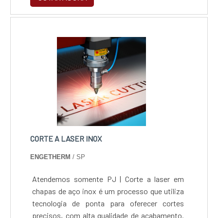
vetoriais (.dxf, .dwg, .ai) e ideal para projetos
técnicos com tolerância dimensional rigorosa.
Processo ágil, preciso e versátil, adequado
para produção sob medida ou em escala, com
suporte técnico especializado e foco na
qualidade e eficiência.
CORTE A LASER INOX
ENGETHERM
/ SP
Atendemos somente PJ | Corte a laser em
chapas de aço inox é um processo que utiliza
tecnologia de ponta para oferecer cortes
precisos, com alta qualidade de acabamento.