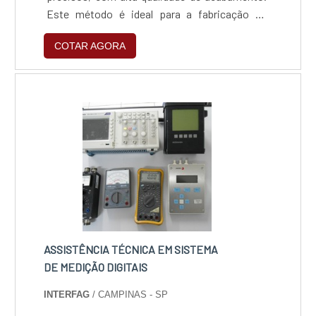
Este método é ideal para a fabricação de
peças que exigem precisão milimétrica e
COTAR AGORA
contornos complexos, garantindo eficiência
no corte sem deformar o material.
ASSISTÊNCIA TÉCNICA EM SISTEMA
DE MEDIÇÃO DIGITAIS
INTERFAG
/ CAMPINAS - SP