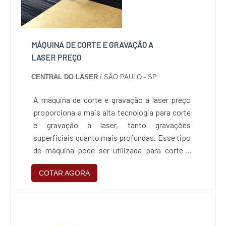
MÁQUINA DE CORTE E GRAVAÇÃO A
LASER PREÇO
CENTRAL DO LASER
/ SÃO PAULO - SP
A máquina de corte e gravação a laser preço
proporciona a mais alta tecnologia para corte
e gravação a laser, tanto gravações
superficiais quanto mais profundas. Esse tipo
de máquina pode ser utilizada para corte e
gravação de materiais como: Vidro; Madeira;
COTAR AGORA
Plástico; Aço; Entre outros.As
funcionalidades desta máquina A máquina de
corte e gravação a laser realiza o processo
através de um feixe de luz em alta potência
capaz de derreter o...