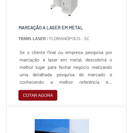
MARCAÇÃO A LASER EM METAL
TRANS LASER
/ FLORIANÓPOLIS - SC
Se o cliente final ou empresa pesquisa por
marcação a laser em metal, descobrirá o
melhor lugar para fechar negócio realizando
uma detalhada pesquisa de mercado e
conhecendo a melhor referência em
qualidade.MAIS INFORMAÇÕES SOBRE A
COTAR AGORA
MARCAÇÃO A LASER EM METALQuem procura
por marcação a laser em metal em uma
empresa segura, vai até o site da Trans Laser.
Com alto know-how em máquina para
gravação CO2 e máquina de remoção de