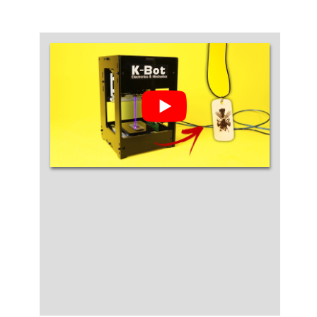
em uma empresa altamente qualificada, acha
o site da SN indústria Metalúrgica Eireli. A
companhia atua com corte a laser em chapa
de aço inox e soldagem, garantindo o que há de
melhor na atualidade.Não obstante, quando
falamos em corte e dobra de chapas de inox,
mais do que visar apenas lucratividade, deve
oferecer produtos e serviços que tenham
ótima qualidade e excelente custo-benefício,
detalhes que passam despercebidos em
outras companhias e podem gerar prejuízos
futuros para os clientes.É importante lembrar
que o serviço deve sempre ser prestado por
companhias especializadas no segmento.
Esse tipo de cuidado ajuda a garantir a
qualidade e assertividade do serviço, além de
evitar prejuízos com imprevistos e execuções
mal elaboradas. Assim, é possível poupar