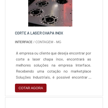
CORTE A LASER CHAPA INOX
INTERFACE
/ CONTAGEM - MG
A empresa ou cliente que deseja encontrar por
corte a laser chapa inox, encontrará as
melhores soluções na empresa Interface.
Recebendo uma cotação no marketplace
Soluções Industriais, é possível encontrar a
líder do mercado de maneira simples e
COTAR AGORA
prática.É isto! Quando o desejo é por corte a
laser chapa inox, é de suma importância
contar com os profissionais especializados
da Interface, a fim de obter ótima qualidade