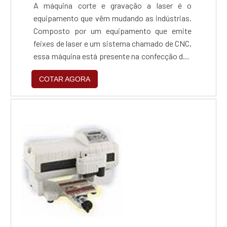
A máquina corte e gravação a laser é o
equipamento que vêm mudando as indústrias.
Composto por um equipamento que emite
feixes de laser e um sistema chamado de CNC,
essa máquina está presente na confecção dos
mais diversos itens do nosso dia-a-dia, tais
COTAR AGORA
como: Peças de artesanato; Brindes;
Calçados; Roupas; Mesas; Cadeiras; Cutelaria.
Louças; Peças automotivas; Metalúrgica;
Entre muitos outros.Funcionalidade correta
do materialParte de s...