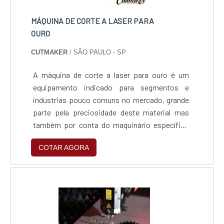
MÁQUINA DE CORTE A LASER PARA
OURO
CUTMAKER
/ SÃO PAULO - SP
A máquina de corte a laser para ouro é um
equipamento indicado para segmentos e
indústrias pouco comuns no mercado, grande
parte pela preciosidade deste material mas
também por conta do maquinário específico
para este tipo de corte, a máquina de corte a
COTAR AGORA
laser de fibra.Metais preciosos, como ouro,
prata e metais de platina, podem ser cortados
a laser. Metais de platina são cortados pelo
laser de CO2, bem como lasers de estado
sólido, enquanto q....