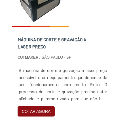
MÁQUINA DE CORTE E GRAVAÇÃO A
LASER PREÇO
CUTMAKER
/ SÃO PAULO - SP
A máquina de corte e gravação a laser preço
acessível é um equipamento que depende de
seu funcionamento com muito êxito. O
processo de corte e gravação precisa estar
alinhado e parametrizado para que não haja
problemas ou perda de serviços e materiais.
COTAR AGORA
Neste sentido, adquirir uma máquina de corte
e gravação a laser pensando apenas no preço,
como pagar o mais barato possível, pode se