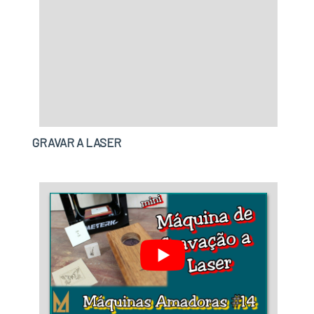
área de atuação. A FHTEC - Máquinas, Peças e
Serviços se mostra referência por ter:
Consultoria para compra de máquinas a laser;
Profissionais com vasta experiência na área
de atuação; Estrutura suficiente para atender
todas as demandas; Equipamentos de última
geração.Sem perder o foco em máquina de
gravação portátil, é importante buscar uma
GRAVAR A LASER
empresa que tenha produtos e serviços com
ótima qualidade e precisão, pequenos
detalhes, mas de grande valia para saber a
procedência e seriedade da empresa.É por
tudo isso que a FHTEC - Máquinas, Peças e
Serviços é uma empresa inovadora quando
falamos de empresas do segmento de
comércio atacadista de máquinas e
equipamentos industriais. O objetivo é
disponibilizar o que há de melhor para fidelizar