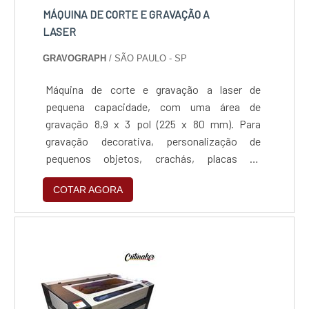
MÁQUINA DE CORTE E GRAVAÇÃO A
LASER
GRAVOGRAPH
/ SÃO PAULO - SP
Máquina de corte e gravação a laser de
pequena capacidade, com uma área de
gravação 8,9 x 3 pol (225 x 80 mm). Para
gravação decorativa, personalização de
pequenos objetos, crachás, placas de
identificação, placas de sinalização e
COTAR AGORA
marcação de pequenas peças
industriais.Gostaria de ter mais informações
sobre a Máquina de corte e gravação a laser
IS200 Área de gravação 8,9 x 3 pol (225 x 80
mm) e passagem livre sobre a mesa de 30 mm.
Esta...