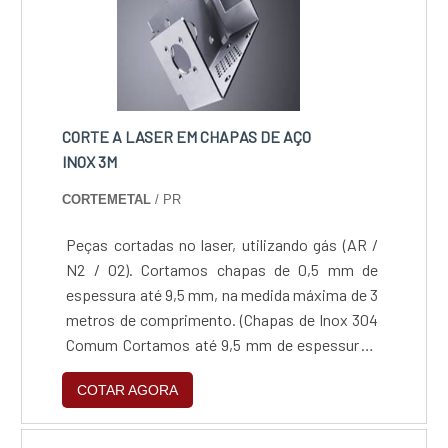
CORTE A LASER EM CHAPAS DE AÇO
INOX 3M
CORTEMETAL
/ PR
Peças cortadas no laser, utilizando gás (AR /
N2 / O2). Cortamos chapas de 0,5 mm de
espessura até 9,5 mm, na medida máxima de 3
metros de comprimento. (Chapas de Inox 304
Comum Cortamos até 9,5 mm de espessura /
Chapas de Inox 304 Escovado Cortamos até
COTAR AGORA
3,00 mm de espessura / Chapas de Inox 430
Comum Cortamos até 2,5 mm de espessura /
Chapas de Inox 430 Escovado Cortamos até