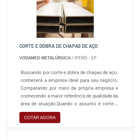
CORTE E DOBRA DE CHAPAS DE AÇO
VODAMED METALÚRGICA
/ IPERÓ - SP
Buscando por corte e dobra de chapas de aço,
conhecerá a empresa ideal para seu negócio.
Comparando por meio da própria empresa e
conhecendo a maior referência de qualidade da
área de atuação.Quando o assunto é corte e
dobra de chapas de aço, com a melhor mão de
COTAR AGORA
obra da Vodamed Metalúrgica o cliente
receberá precisão com comprometimento
com o resultado dos clientes.UM POUCO MAIS