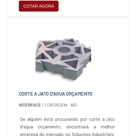
COTAR AGORA
máquinas modernas e uma equipe de
profissionais capacitados, a empresa
desenvolve peças exclusivas que dão muito
mais credibilidade e peso as marcas e
produtos envolvidos em nas açõ....
CORTE A JATO D'AGUA ORÇAMENTO
INTERFACE
/ CONTAGEM - MG
Se alguém está procurando por corte a jato
d'agua orçamento, encontrará a melhor
empresa do mercado no Soluções Industriais.