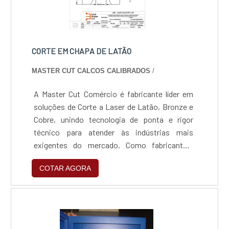
CORTE EM CHAPA DE LATÃO
MASTER CUT CALCOS CALIBRADOS
/
A Master Cut Comércio é fabricante líder em
soluções de Corte a Laser de Latão, Bronze e
Cobre, unindo tecnologia de ponta e rigor
técnico para atender às indústrias mais
exigentes do mercado. Como fabricantes,
dominamos o processamento de metais
COTAR AGORA
amarelos e vermelhos, entregando peças com
precisão milimétrica e acabamento pronto
para uso, garantindo eficiência, rapidez e
qualidade superior em cada projeto.