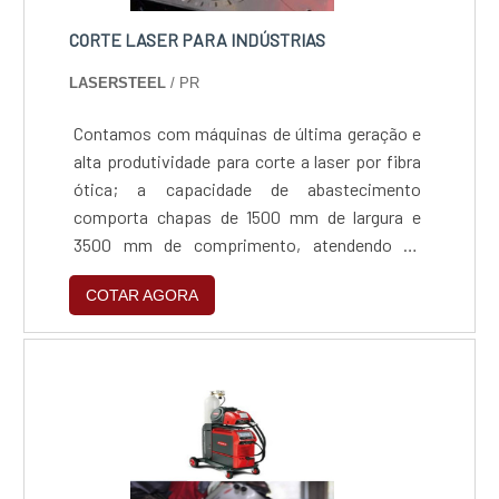
CORTE LASER PARA INDÚSTRIAS
LASERSTEEL
/ PR
Contamos com máquinas de última geração e
alta produtividade para corte a laser por fibra
ótica; a capacidade de abastecimento
comporta chapas de 1500 mm de largura e
3500 mm de comprimento, atendendo as
espessuras de até 16mm em aço carbono,
COTAR AGORA
8mm em aço inox, 4mm em alumínio e 3mm
em latão.