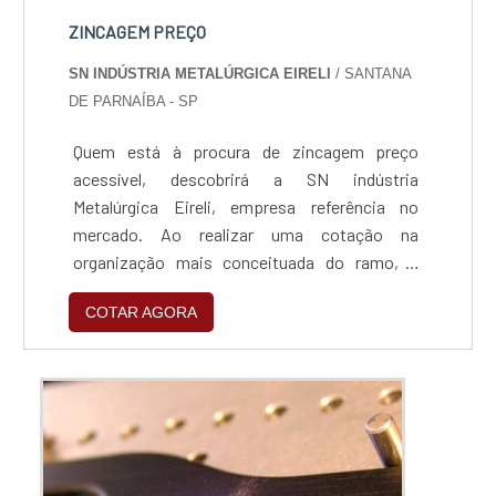
ZINCAGEM PREÇO
SN INDÚSTRIA METALÚRGICA EIRELI
/ SANTANA
DE PARNAÍBA - SP
Quem está à procura de zincagem preço
acessível, descobrirá a SN indústria
Metalúrgica Eireli, empresa referência no
mercado. Ao realizar uma cotação na
organização mais conceituada do ramo, o
cliente contará com serviços de excelência e o
COTAR AGORA
suporte de especialistas para sanar eventuais
dúvidas.ZINCAGEM PREÇO JUSTO E
ACESSÍVELQuem procura por zincagem preço
acessível em uma empresa que preza pela
segurança, encontra na internet a SN indús...