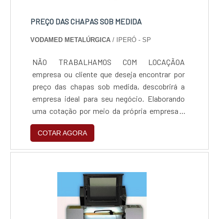
PREÇO DAS CHAPAS SOB MEDIDA
VODAMED METALÚRGICA
/ IPERÓ - SP
NÃO TRABALHAMOS COM LOCAÇÃOA
empresa ou cliente que deseja encontrar por
preço das chapas sob medida, descobrirá a
empresa ideal para seu negócio. Elaborando
uma cotação por meio da própria empresa e
encontrando a sofisticação, qualidade e preço
COTAR AGORA
justo em um só lugar.Quando a questão é
preço das chapas sob medida, com a Vodamed
Metalúrgica irá encontrar precisão com
comprometimento com o resultado dos
clientes.DETALHES SOBRE PREÇO DAS
CHAPAS SOB MEDIDAA Vodamed Metalúrgica
centraliza seus esforços em produzir uma