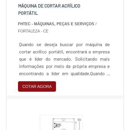
MÁQUINA DE CORTAR ACRÍLICO
PORTÁTIL
FHTEC - MÁQUINAS, PEÇAS E SERVIÇOS
/
FORTALEZA - CE
Quando se deseja buscar por máquina de
cortar acrílico portátil, encontrará a empresa
que é líder do mercado. Solicitando mais
informações por meio da própria empresa e
encontrando a líder em qualidade.Quando a
procura é por máquina de cortar acrílico
COTAR AGORA
portátil, com a FHTEC - Máquinas, Peças e
Serviços o cliente poderá contar proteção
com consultoria para compra de máquinas a
laser.MAIS DETALHES SOBRE MÁQUINA DE
CORTAR ACRÍLICO PORTÁTILA FHTEC -
Máquinas, Peças e Serviços centraliza sua