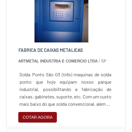
FABRICA DE CAIXAS METALICAS
ARTMETAL INDUSTRIA E COMERCIO LTDA
/ SP
Solda Ponto São 03 (três) maquinas de solda
ponto que hoje equipam nosso parque
industrial, possibilitando a fabricação de
caixas, gabinetes, suporte, etc. Com um custo
mais baixo do que solda convencional, além de
rapidez no processo de produção continua.
COTAR AGORA
Potência das maquinas: até 15Kva.
Espessuras máx.: 2,0mm (Aço Carbono e