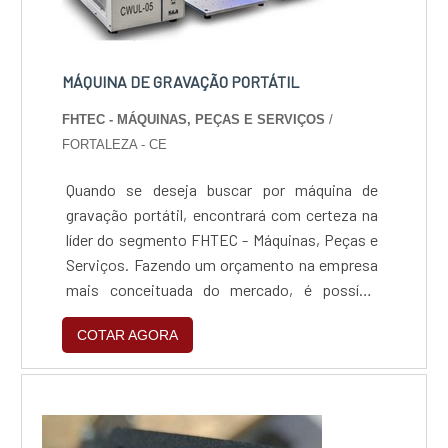
MÁQUINA DE GRAVAÇÃO PORTÁTIL
FHTEC - MÁQUINAS, PEÇAS E SERVIÇOS
/
FORTALEZA - CE
Quando se deseja buscar por máquina de
gravação portátil, encontrará com certeza na
líder do segmento FHTEC - Máquinas, Peças e
Serviços. Fazendo um orçamento na empresa
mais conceituada do mercado, é possível
achar a maior referência de qualidade da área
COTAR AGORA
de atuação.Quando o assunto é máquina de
gravação portátil, com a FHTEC - Máquinas,
Peças e Serviços irá encontrar ótima qualidade
com comprometimento com o resultado dos
clientes.ALGU...