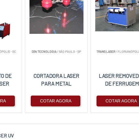
ÓPOLIS - SC
DS4 TECNOLOGIA
/ SÃO PAULO - SP
TRANS LASER
/ FLORIANÓPOLI
O DE
CORTADORA LASER
LASER REMOVED
ASER
PARA METAL
DE FERRUGEM
ORA
COTAR AGORA
COTAR AGORA
SER UV