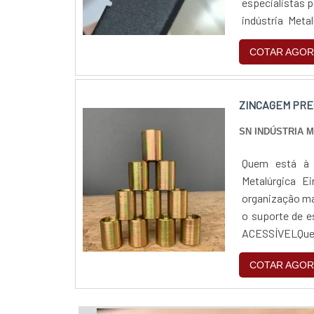
especialistas 
indústria Meta
completo de pro
COTAR AGOR
ZINCAGEM PRE
SN INDÚSTRIA 
Quem está à p
Metalúrgica E
organização ma
o suporte de 
ACESSÍVELQuem
pela segurança,
COTAR AGOR