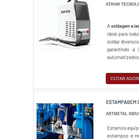
ATRAM TECNOLO
A
soldagem a las
ideal para ind
soldar diverso
garantindo a 
automatizados,
produção, contr
COTAR AGOR
ESTAMPAGEM 
ARTMETAL INDU
Estamos equipa
estampos e re