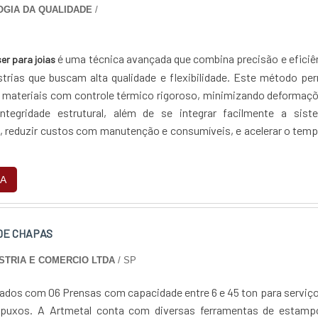
GIA DA QUALIDADE
/
é uma técnica avançada que combina precisão e eficiê
er para joias
ústrias que buscam alta qualidade e flexibilidade. Este método pe
s materiais com controle térmico rigoroso, minimizando deformaç
integridade estrutural, além de se integrar facilmente a sist
 reduzir custos com manutenção e consumíveis, e acelerar o tem
ibuindo para a sustentabilidade empresarial.
A
DE CHAPAS
STRIA E COMERCIO LTDA
/ SP
dos com 06 Prensas com capacidade entre 6 e 45 ton para serviç
puxos. A Artmetal conta com diversas ferramentas de estamp