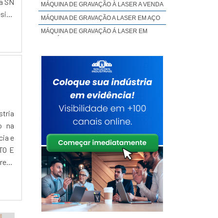
 a SN
MÁQUINA DE GRAVAÇÃO À LASER A VENDA
esign
MÁQUINA DE GRAVAÇÃO A LASER EM AÇO
MÁQUINA DE GRAVAÇÃO Á LASER EM
ALUMÍNIO
MÁQUINA DE GRAVAÇÃO À LASER EM INOX
MÁQUINA DE GRAVAÇÃO À LASER EM
MADEIRA
MÁQUINA DE GRAVAÇÃO A LASER EM
METAL
MÁQUINA DE GRAVAÇÃO À LASER EM
tria
METAL PREÇO
o na
MÁQUINA DE GRAVAÇÃO À LASER EM
PLÁSTICO
cia e
TO E
MÁQUINA DE GRAVAÇÃO A LASER PARA
BRINDES
reza
MÁQUINA DE GRAVAÇÃO A LASER
PORTÁTIL PREÇO
MÁQUINA DE GRAVAÇÃO A LASER PREÇO
MÁQUINA DE GRAVAÇÃO E CORTE A LASER