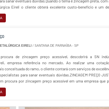
para sanar eventuais dúvidas.Quando o tema é zincagem preta, com
lúrgica Eireli o cliente obterá excelente custo-benefício e um d
jetos, do plane...
A
ÇO
METALÚRGICA EIRELI
/ SANTANA DE PARNAÍBA - SP
rocura de zincagem preço acessível, descobrirá a SN indús
ireli, empresa referência no mercado. Ao realizar uma cotaçã
is conceituada do ramo, o cliente contará com serviços de excelên
especialistas para sanar eventuais dúvidas.ZINCAGEM PREÇO JUS
 procura por zincagem preço acessível em uma empresa que p
 encontra na internet a SN indús...
A