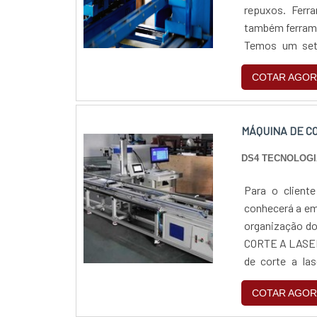
repuxos. Ferr
também ferrame
Temos um seto
especiais dent
COTAR AGOR
MÁQUINA DE C
DS4 TECNOLOGI
Para o client
conhecerá a em
organização d
CORTE A LASER
de corte a la
descobre a DS
COTAR AGOR
insumos para
desenvolviment