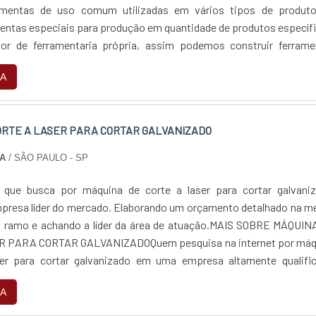
amentas de uso comum utilizadas em vários tipos de produto
ntas especiais para produção em quantidade de produtos específ
r de ferramentaria própria, assim podemos construir ferrame
ro da Artmetal economizando tempo e barateando o produto final.
A
ORTE A LASER PARA CORTAR GALVANIZADO
A
/ SÃO PAULO - SP
e que busca por máquina de corte a laser para cortar galvaniz
presa líder do mercado. Elaborando um orçamento detalhado na m
o ramo e achando a líder da área de atuação.MAIS SOBRE MÁQUIN
 PARA CORTAR GALVANIZADOQuem pesquisa na internet por máq
ser para cortar galvanizado em uma empresa altamente qualific
4 Tecnologia. Empresa especializada em máquinas de corte plan
A
 reposição de todos os equipamentos, focando em tecnolog
o no que gera resultado ao cliente.Ainda focando em máquina de 