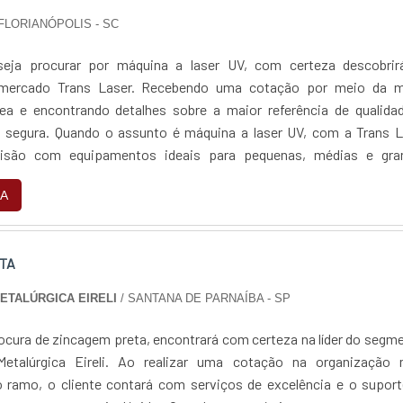
 FLORIANÓPOLIS - SC
eja procurar por máquina a laser UV, com certeza descobrir
 mercado Trans Laser. Recebendo uma cotação por meio da m
a e encontrando detalhes sobre a maior referência de qualidad
a laser UV, com a Trans Laser
cisão com equipamentos ideais para pequenas, médias e gra
empresas com excelente relação custo-benefício. MAIS ...
A
TA
METALÚRGICA EIRELI
/ SANTANA DE PARNAÍBA - SP
ocura de zincagem preta, encontrará com certeza na líder do segm
Metalúrgica Eireli. Ao realizar uma cotação na organização 
 ramo, o cliente contará com serviços de excelência e o suport