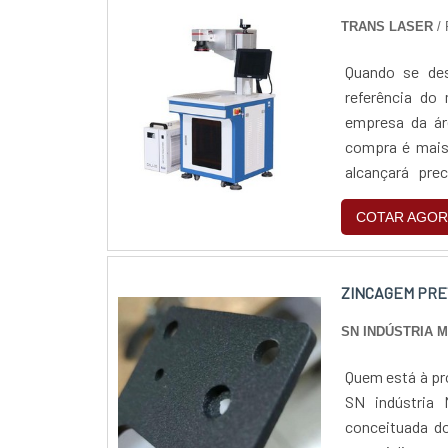
TRANS LASER
/
Quando se des
referência do
empresa da áre
compra é mais segura. Quando o assunto é máquina 
alcançará pre
COTAR AGOR
ZINCAGEM PRE
SN INDÚSTRIA 
Quem está à pr
SN indústria 
conceituada do