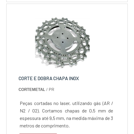
estruturas e caldeirarias reduzam custos e
ganhem agilidade sem retrabalho. Fonte de
fibra óptica durável e de baixo consumo
elétrico, proporcionando rápido retorno sobre
o investimento e competitividade no
fornecimento de peças sob medida.
CORTE E DOBRA CHAPA INOX
CORTEMETAL
/ PR
Peças cortadas no laser, utilizando gás (AR /
N2 / O2). Cortamos chapas de 0,5 mm de
espessura até 9,5 mm, na medida máxima de 3
metros de comprimento.