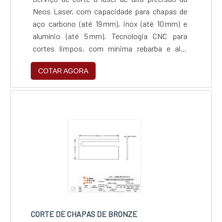
Neos Laser, com capacidade para chapas de
aço carbono (até 19 mm), inox (até 10 mm) e
alumínio (até 5 mm). Tecnologia CNC para
cortes limpos, com mínima rebarba e alta
repetibilidade. Compatível com arquivos
COTAR AGORA
vetoriais (.dxf, .dwg, .ai) e ideal para projetos
técnicos com tolerância dimensional rigorosa.
Processo ágil, preciso e versátil, adequado
para produção sob medida ou em escala, com
suporte técnico especializado e foco na
qualidade e eficiência.
CORTE DE CHAPAS DE BRONZE