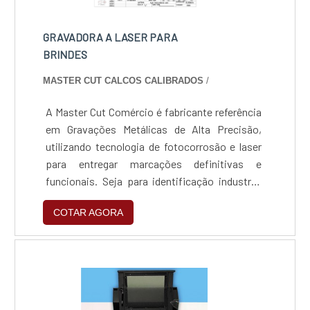
GRAVADORA A LASER PARA
BRINDES
MASTER CUT CALCOS CALIBRADOS
/
A Master Cut Comércio é fabricante referência
em Gravações Metálicas de Alta Precisão,
utilizando tecnologia de fotocorrosão e laser
para entregar marcações definitivas e
funcionais. Seja para identificação industrial
rigorosa ou para personalização decorativa de
COTAR AGORA
luxo, nossos processos garantem
profundidade real e durabilidade vitalícia,
unindo a excelência técnica da marca LMC à
agilidade produtiva da Master Cut.