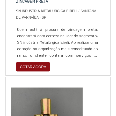
ZINCAGEM PRETA
SN INDÚSTRIA METALÚRGICA EIRELI
/ SANTANA
DE PARNAÍBA - SP
Quem está à procura de zincagem preta,
encontrará com certeza na líder do segmento,
SN indústria Metalúrgica Eireli. Ao realizar uma
cotação na organização mais conceituada do
ramo, o cliente contará com serviços de
excelência e o suporte de especialistas para
COTAR AGORA
sanar eventuais dúvidas.Quando o tema é
zincagem preta, com a SN indústria
Metalúrgica Eireli o cliente obterá excelente
custo-benefício e um design completo de
projetos, do plane...