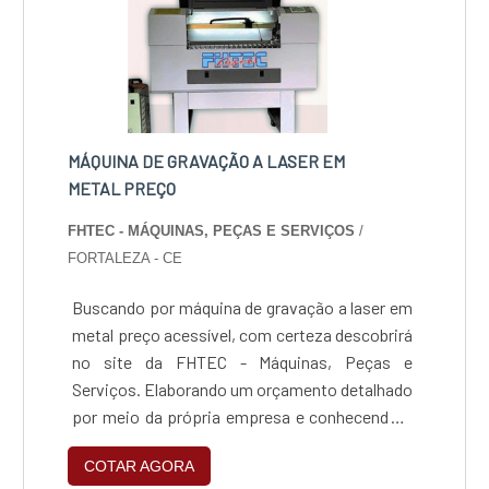
MÁQUINA DE GRAVAÇÃO A LASER EM
METAL PREÇO
FHTEC - MÁQUINAS, PEÇAS E SERVIÇOS
/
FORTALEZA - CE
Buscando por máquina de gravação a laser em
metal preço acessível, com certeza descobrirá
no site da FHTEC - Máquinas, Peças e
Serviços. Elaborando um orçamento detalhado
por meio da própria empresa e conhecendo a
líder da área de atuação, a compra não terá
COTAR AGORA
erros.MAIS SOBRE MÁQUINA DE GRAVAÇÃO A