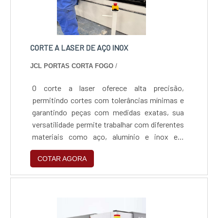
CORTE A LASER DE AÇO INOX
JCL PORTAS CORTA FOGO
/
O corte a laser oferece alta precisão,
permitindo cortes com tolerâncias mínimas e
garantindo peças com medidas exatas, sua
versatilidade permite trabalhar com diferentes
materiais como aço, alumínio e inox em
diversas espessuras, sua velocidade otimiza o
COTAR AGORA
tempo de produção, enquanto o acabamento
superior elimina rebarbas e reduz a
necessidade de retrabalho, sendo ideal para
cortes complexos e personalizados. A dobra
CNC complementa com precisão