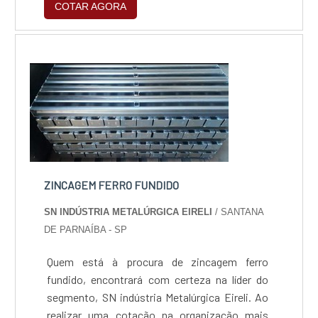
COTAR AGORA
suporte de especialistas para sanar eventuais
dúvidas.ZINCAGEM PREÇO JUSTO E
ACESSÍVELQuem procura por zincagem preço
acessível em uma empresa que preza pela
segurança, encontra na internet a SN indús...
ZINCAGEM FERRO FUNDIDO
SN INDÚSTRIA METALÚRGICA EIRELI
/ SANTANA
DE PARNAÍBA - SP
Quem está à procura de zincagem ferro
fundido, encontrará com certeza na líder do
segmento, SN indústria Metalúrgica Eireli. Ao
realizar uma cotação na organização mais