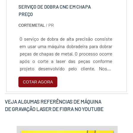
ferrugem a laser, com ótima qualidade e
SERVIÇO DE DOBRA CNC EM CHAPA
precisão.Com a organização, é possível tirar
PREÇO
as dúvidas sobre os produtos e serviços do
CORTEMETAL
/ PR
ramo, além de contar com os melhores
profissionais e instalações. Assim,
O serviço de dobra de alta precisão consiste
conquistando a confiança e a satisfação dos
em usar uma máquina dobradeira para dobrar
clientes, que são os maiores objetivos da
peças de chapas de metal. O processo ocorre
marca.A Trans Laser tem sido apontada de
após o corte a laser das peças conforme
forma positiva no segmento pela idoneidade
projeto desenvolvido pelo cliente. Nosso
em tudo que faz onde garante uma entrega de
equipamento tem a capacidade de dobrar
excelência de ponta a ponta. Aproveite a
COTAR AGORA
peças até 3 metros de comprimento.
visita para acessar o site e saber mais sobre a
empresa, os serviços e os produtos..
VEJA ALGUMAS REFERÊNCIAS DE MÁQUINA
DE GRAVAÇÃO LASER DE FIBRA NO YOUTUBE