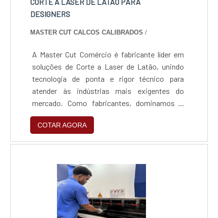
CORTE A LASER DE LATÃO PARA
DESIGNERS
MASTER CUT CALCOS CALIBRADOS
/
A Master Cut Comércio é fabricante líder em
soluções de Corte a Laser de Latão, unindo
tecnologia de ponta e rigor técnico para
atender às indústrias mais exigentes do
mercado. Como fabricantes, dominamos o
processamento de metais amarelos e
COTAR AGORA
vermelhos, entregando peças com precisão
milimétrica e acabamento pronto para uso,
garantindo eficiência, rapidez e qualidade
superior em cada projeto.