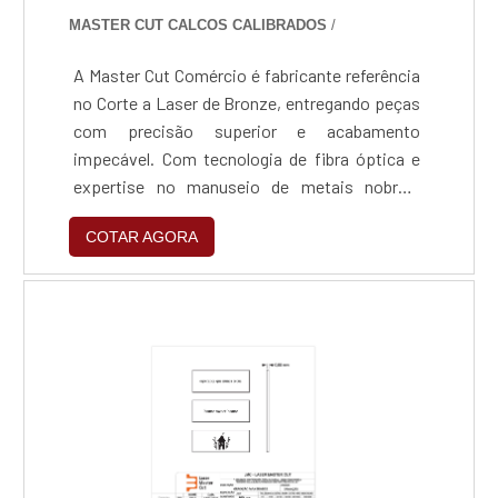
MASTER CUT CALCOS CALIBRADOS
/
A Master Cut Comércio é fabricante referência
no Corte a Laser de Bronze, entregando peças
com precisão superior e acabamento
impecável. Com tecnologia de fibra óptica e
expertise no manuseio de metais nobres,
transformamos chapas e perfis em
COTAR AGORA
componentes industriais de alta performance
e peças decorativas complexas, unindo
agilidade produtiva ao rigor técnico exigido
pelos nossos clientes.