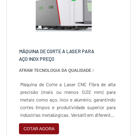
automatizada, garantindo ângulos exatos e
uniformidade, sua repetibilidade assegura
peças idênticas em grandes volumes, além de
ser eficiente em materiais de diferentes
espessuras, reduzindo desperdícios e
otimizando o material, oferecendo
flexibilidade para peças com dobras simples
MÁQUINA DE CORTE A LASER PARA
ou complexas.
AÇO INOX PREÇO
ATRAM TECNOLOGIA DA QUALIDADE
/
Máquina de Corte a Laser CNC Fibra de alta
precisão (mais ou menos 0,02 mm) para
metais como aço, inox e alumínio, garantindo
cortes limpos e produtividade superior para
indústrias metalúrgicas. Versátil em diferentes
materiais e espessuras, de protótipos a
COTAR AGORA
grandes lotes, permitindo que fabricantes de