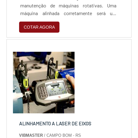
manutenção de máquinas rotativas. Uma
máquina alinhada corretamente será um
recurso confiável para a planta, exigirá menos
COTAR AGORA
manutenção.O equipamento de alinhamentoO
alinhador de eixo a laser é um equipamento
composto principalmente por um corrente
regulavel que atende a diversos diametros de
eixos. O processo d...
ALINHAMENTO A LASER DE EIXOS
VIBMASTER
/ CAMPO BOM - RS