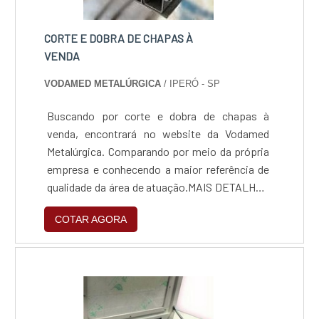
CORTE E DOBRA DE CHAPAS À
VENDA
VODAMED METALÚRGICA
/ IPERÓ - SP
Buscando por corte e dobra de chapas à
venda, encontrará no website da Vodamed
Metalúrgica. Comparando por meio da própria
empresa e conhecendo a maior referência de
qualidade da área de atuação.MAIS DETALHES
SOBRE CORTE E DOBRA DE CHAPAS A
COTAR AGORA
VENDASe alguém busca por corte e dobra de
chapas em uma empresa responsável, vai até
o site da Vodamed Metalúrgica. Com grande
know-how focado em corte e dobra a laser e
dobragem chapas, garantindo a satisfação da
venda à entrega final, com foco total na