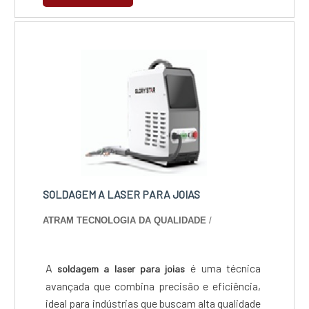
zincagem eletrolítica com ótima qualidade e
Silicone; Polipropileno; Entre muitos
assertividade.A empresa conta com um time
outros.Onde esta máquina é aplicada Esse
de profissionais qualificados para o serviço,
procedimento tem a finalidade de customizar
além de investir em equipamentos modernos,
materiais voltados para promoções....
que se ajustam a qualquer necessidade.A SN
indústria Metalúrgica Eireli é uma empresa que
tem se destacado no segmento pela
idoneidade em tudo que faz, o que fecha o
ciclo de entrega com excelência para cada
cliente.
SOLDAGEM A LASER PARA JOIAS
ATRAM TECNOLOGIA DA QUALIDADE
/
A
é uma técnica
soldagem a laser para joias
avançada que combina precisão e eficiência,
ideal para indústrias que buscam alta qualidade