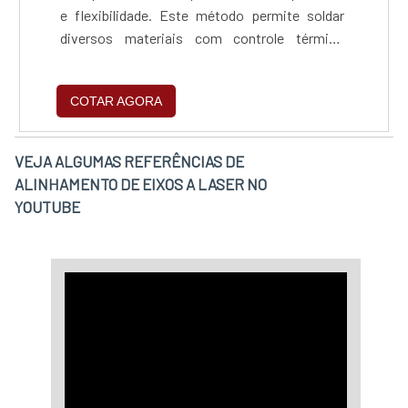
e flexibilidade. Este método permite soldar
diversos materiais com controle térmico
rigoroso, minimizando deformações e
garantindo a integridade estrutural, além de se
COTAR AGORA
integrar facilmente a sistemas
automatizados, reduzir custos com
manutenção e consumíveis, e acelerar o
VEJA ALGUMAS REFERÊNCIAS DE
tempo de produção, contribuindo para a
ALINHAMENTO DE EIXOS A LASER NO
sustentabilidade empresarial.
YOUTUBE