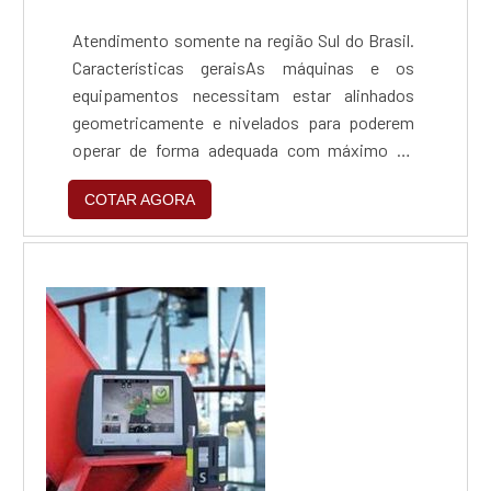
Atendimento somente na região Sul do Brasil.
Características geraisAs máquinas e os
equipamentos necessitam estar alinhados
geometricamente e nivelados para poderem
operar de forma adequada com máximo de
eficiência e o mínimo de desgaste. E para que
COTAR AGORA
não tenhamos desperdício de energia.O
alinhamento a laser de eixos deve ser uma
estratégia fundamental na manutenção de
máquinas rotativas. Uma máquina alinhada
corretamente será um recurso...