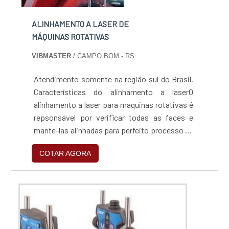
ALINHAMENTO A LASER DE
MÁQUINAS ROTATIVAS
VIBMASTER
/ CAMPO BOM - RS
Atendimento somente na região sul do Brasil.
Características do alinhamento a laserO
alinhamento a laser para maquinas rotativas é
repsonsável por verificar todas as faces e
mante-las alinhadas para perfeito processo de
rotação,levando em consideração a distância
COTAR AGORA
e o plano em que a maquina será inserida.O
alinhamento garante o bom funcionamento do
produto, como por exemplo Reduzir a
vibração; Alinhar corretamente; Garantir o
bom funcion...