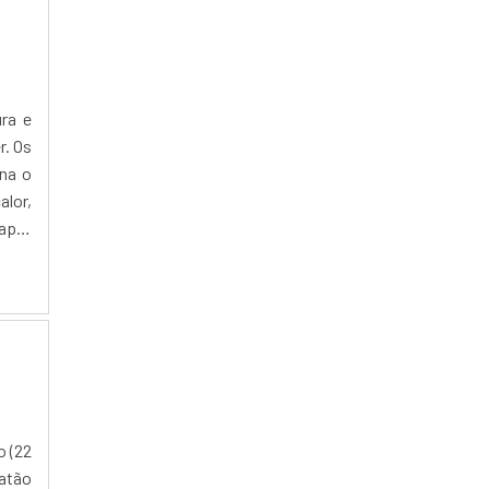
IMPRESSORA LASERJET
INKJET LASER
LASER AUTO NIVELADOR
ra e
LASER CNC CO2
r. Os
LASER CNC PREÇO
ona o
LASER DE FIBRA PARA MARCAÇÃO
alor,
LASER DIODO FIBRA ÓPTICA
apor
LASER FIBRA
LEITOR DE CÓDIGO DE BARRAS FIXO
LASER
LEITOR DE CÓDIGO DE BARRAS MANUAL
LASER
LEITOR LASER
LEITOR MANUAL A LASER
LENTE FOCAL LASER
o (22
LEVANTAMENTO TOPOGRÁFICO A LASER
Latão