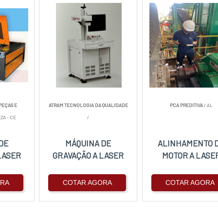
PEÇAS E
ATRAM TECNOLOGIA DA QUALIDADE
PCA PREDITIVA
/ AL
ZA - CE
/
DE
MÁQUINA DE
ALINHAMENTO 
LASER
GRAVAÇÃO A LASER
MOTOR A LASE
ORA
COTAR AGORA
COTAR AGORA