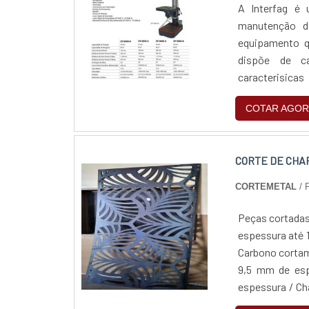
A Interfag é
manutenção d
equipamento qu
dispõe de ca
caracterisic
Rosqueamentos 
COTAR AGOR
,Acionamento 
serviços de qu
site da Interfa
CORTE DE CHA
CORTEMETAL
/ 
Peças cortadas 
espessura até 
Carbono cortam
9,5 mm de es
espessura / C
de Inox 430 E