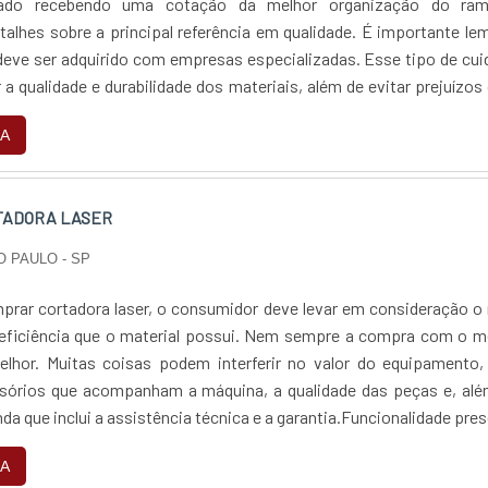
cado recebendo uma cotação da melhor organização do ra
s sobre a principal referência em qualidade. É importante lembrar
deve ser adquirido com empresas especializadas. Esse tipo de cu
r a qualidade e durabilidade dos materiais, além de evitar prejuízo
requentes de pe...
A
TADORA LASER
O PAULO - SP
prar cortadora laser, o consumidor deve levar em consideração o 
 eficiência que o material possui. Nem sempre a compra com o m
elhor. Muitas coisas podem interferir no valor do equipamento,
sórios que acompanham a máquina, a qualidade das peças e, alé
da que inclui a assistência técnica e a garantia.Funcionalidade pre
stem empresa...
A