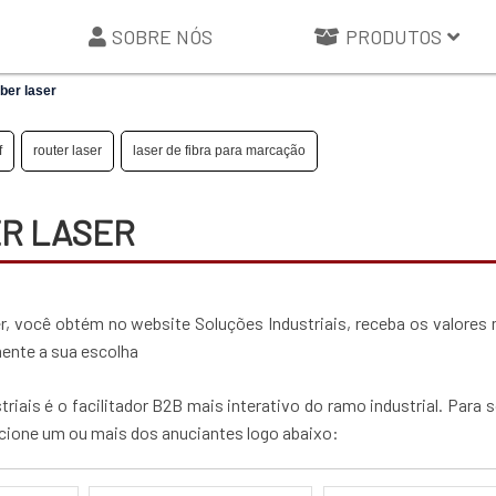
SOBRE NÓS
PRODUTOS
ber laser
f
router laser
laser de fibra para marcação
ER LASER
, você obtém no website Soluções Industriais, receba os valores
ente a sua escolha
iais é o facilitador B2B mais interativo do ramo industrial. Para so
cione um ou mais dos anuciantes logo abaixo: