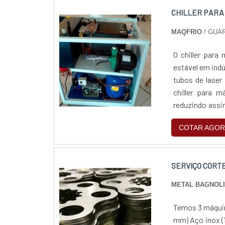
CHILLER PARA
MAQFRIO
/ GUA
O chiller para
estável em indú
tubos de laser
chiller para m
reduzindo assi
chega ao compr
COTAR AGOR
SERVIÇO CORTE
METAL BAGNOL
Temos 3 máquin
mm)‍ ‍Aço inox (