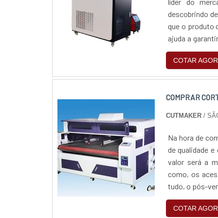
líder do mer
descobrindo detalhe
que o produto 
ajuda a garanti
substituições f
COTAR AGOR
COMPRAR COR
CUTMAKER
/ SÃ
Na hora de com
de qualidade e
valor será a m
como, os aces
tudo, o pós-ven
no materialExi
COTAR AGOR