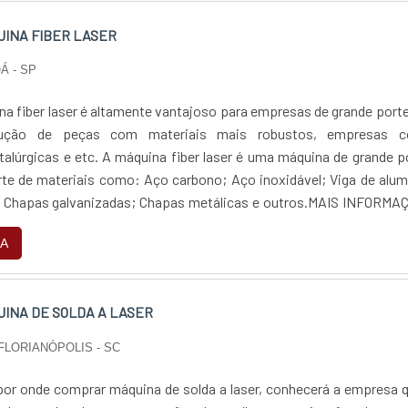
INA FIBER LASER
OÁ - SP
a fiber laser é altamente vantajoso para empresas de grande port
dução de peças com materiais mais robustos, empresas 
alúrgicas e etc. A máquina fiber laser é uma máquina de grande p
orte de materiais como: Aço carbono; Aço inoxidável; Viga de alum
o; Chapas galvanizadas; Chapas metálicas e outros.MAIS INFORMA
INAS FIBERPara empresas...
A
INA DE SOLDA A LASER
 FLORIANÓPOLIS - SC
or onde comprar máquina de solda a laser, conhecerá a empresa 