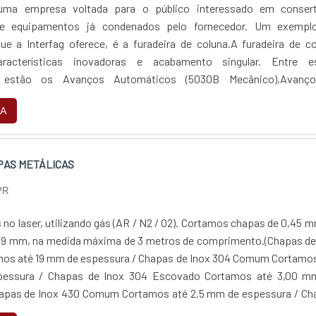
 uma empresa voltada para o público interessado em conser
e equipamentos já condenados pelo fornecedor. Um exempl
e a Interfag oferece, é a furadeira de coluna.A furadeira de c
racterísticas inovadoras e acabamento singular. Entre e
as estão os Avanços Automáticos (5030B Mecânico),Avanç
Manuais, Proteção contra cavacos em acrílico, Refrigeração (50
A
por Engrenagem e Extrator de Ferramentas,Para adquirir produt
alidade para sua furadeira de coluna ou outros equipamentos, ace
g e faça um orçamento!
PAS METÁLICAS
PR
no laser, utilizando gás (AR / N2 / O2). Cortamos chapas de 0,45 
19 mm, na medida máxima de 3 metros de comprimento.(Chapas de
os até 19 mm de espessura / Chapas de Inox 304 Comum Cortamos
pessura / Chapas de Inox 304 Escovado Cortamos até 3,00 m
hapas de Inox 430 Comum Cortamos até 2,5 mm de espessura / Ch
scovado Cortamos até 2,00 mm de espessura / Chapas de Alum