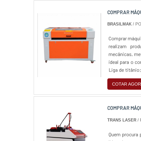
COMPRAR MÁQU
BRASILMAK
/ P
Comprar máquin
realizam pro
mecânicas, met
ideal para o c
Liga de titâni
SOBRE AS MÁQU
COTAR AGOR
COMPRAR MÁQU
TRANS LASER
/
Quem procura p