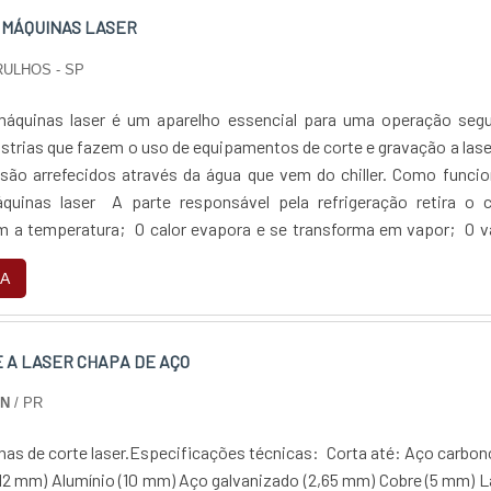
 MÁQUINAS LASER
RULHOS - SP
 máquinas laser é um aparelho essencial para uma operação segu
strias que fazem o uso de equipamentos de corte e gravação a lase
 são arrefecidos através da água que vem do chiller. Como funci
áquinas laser A parte responsável pela refrigeração retira o c
m a temperatura; O calor evapora e se transforma em vapor; O v
essor que faz com....
A
 A LASER CHAPA DE AÇO
IN
/ PR
as de corte laser.Especificações técnicas: Corta até: Aço carbon
12 mm)‍ ‍Alumínio (10 mm)‍ ‍Aço galvanizado (2,65 mm)‍ ‍Cobre (5 mm) ‍‍