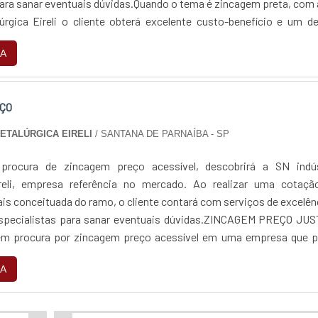
para sanar eventuais dúvidas.Quando o tema é zincagem preta, com
lúrgica Eireli o cliente obterá excelente custo-benefício e um d
jetos, do plane...
A
ÇO
METALÚRGICA EIRELI
/ SANTANA DE PARNAÍBA - SP
rocura de zincagem preço acessível, descobrirá a SN indús
ireli, empresa referência no mercado. Ao realizar uma cotaçã
is conceituada do ramo, o cliente contará com serviços de excelên
especialistas para sanar eventuais dúvidas.ZINCAGEM PREÇO JUS
 procura por zincagem preço acessível em uma empresa que p
 encontra na internet a SN indús...
A