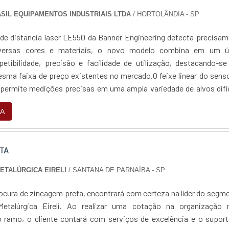
SIL EQUIPAMENTOS INDUSTRIAIS LTDA
/ HORTOLÂNDIA - SP
de distancia laser LE550 da Banner Engineering detecta precisa
iversas cores e materiais, o novo modelo combina em um ú
epetibilidade, precisão e facilidade de utilização, destacando-s
sma faixa de preço existentes no mercado.O feixe linear do sens
r permite medições precisas em uma ampla variedade de alvos difí
reta e metais brilh...
A
TA
METALÚRGICA EIRELI
/ SANTANA DE PARNAÍBA - SP
ocura de zincagem preta, encontrará com certeza na líder do segm
Metalúrgica Eireli. Ao realizar uma cotação na organização 
 ramo, o cliente contará com serviços de excelência e o suport