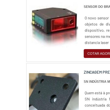
SENSOR DO BRA
O novo sensor 
objetos de d
dispositivo, r
sensores na me
distancia lase
como borracha p
COTAR AGOR
ZINCAGEM PRE
SN INDÚSTRIA 
Quem está à pr
SN indústria 
conceituada do