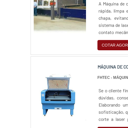
A Máquina de c
rápida, limpa
chapa, evitan
sistema de las
contato mecân
corte a laser é 
COTAR AGOR
MÁQUINA DE C
FHTEC - MÁQUI
Se o cliente f
dúvidas, cons
Elaborando u
sofisticação, 
corte a laser
conseguirá p