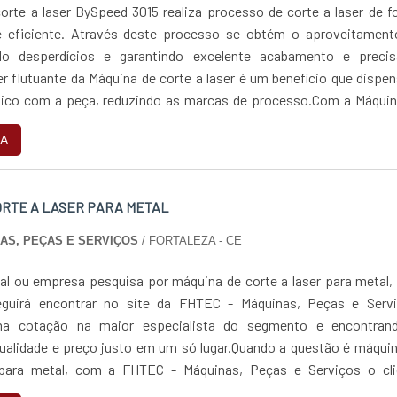
orte a laser BySpeed 3015 realiza processo de corte a laser de 
 e eficiente. Através deste processo se obtém o aproveitament
do desperdícios e garantindo excelente acabamento e precis
er flutuante da Máquina de corte a laser é um benefício que dispe
ico com a peça, reduzindo as marcas de processo.Com a Máquin
possível cortar chapas de aço....
A
ORTE A LASER PARA METAL
NAS, PEÇAS E SERVIÇOS
/ FORTALEZA - CE
inal ou empresa pesquisa por máquina de corte a laser para metal
eguirá encontrar no site da FHTEC - Máquinas, Peças e Servi
ma cotação na maior especialista do segmento e encontran
qualidade e preço justo em um só lugar.Quando a questão é máqui
 para metal, com a FHTEC - Máquinas, Peças e Serviços o cli
roteção com consultoria para compra de máquinas a laser.