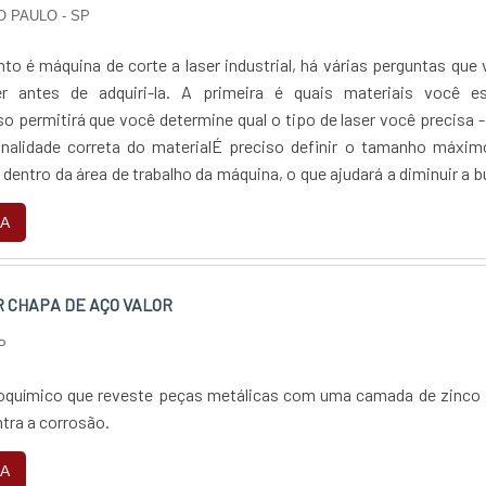
O PAULO - SP
to é máquina de corte a laser industrial, há várias perguntas que
r antes de adquiri-la. A primeira é quais materiais você es
so permitirá que você determine qual o tipo de laser você precisa 
onalidade correta do materialÉ preciso definir o tamanho máxim
á dentro da área de trabalho da máquina, o que ajudará a diminuir a 
mais específi....
A
R CHAPA DE AÇO VALOR
P
oquímico que reveste peças metálicas com uma camada de zinco 
tra a corrosão.
A