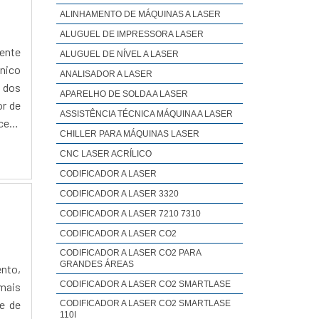
ALINHAMENTO DE MÁQUINAS A LASER
ALUGUEL DE IMPRESSORA LASER
mente
ALUGUEL DE NÍVEL A LASER
nico
ANALISADOR A LASER
e dos
APARELHO DE SOLDA A LASER
or de
ASSISTÊNCIA TÉCNICA MÁQUINA A LASER
ceis,
CHILLER PARA MÁQUINAS LASER
CNC LASER ACRÍLICO
CODIFICADOR A LASER
CODIFICADOR A LASER 3320
CODIFICADOR A LASER 7210 7310
CODIFICADOR A LASER CO2
CODIFICADOR A LASER CO2 PARA
GRANDES ÁREAS
ento,
CODIFICADOR A LASER CO2 SMARTLASE
mais
e de
CODIFICADOR A LASER CO2 SMARTLASE
110I