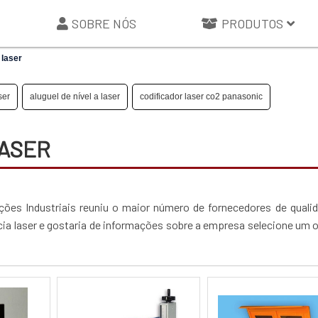
SOBRE NÓS
PRODUTOS
 laser
ser
aluguel de nível a laser
codificador laser co2 panasonic
LASER
ções Industriais reuniu o maior número de fornecedores de quali
cia laser e gostaria de informações sobre a empresa selecione um 