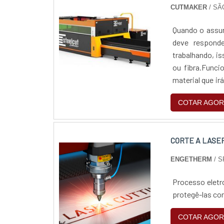
CUTMAKER
/ SÃ
Quando o assun
deve responde
trabalhando, is
ou fibra.Funci
material que ir
para um modelo 
COTAR AGOR
CORTE A LASE
ENGETHERM
/ S
Processo eletr
protegê-las con
COTAR AGOR