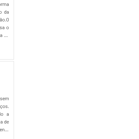
MÁQUINA LASER FL6004D
forma
MÁQUINA LASER FL6008D
o da
MÁQUINA LASER FLAT
ão.O
nsa o
MÁQUINA LASER MDF PREÇO
a de
MÁQUINA LASER METAL
MÁQUINA LASER PARA MDF
MEDIDOR DE DISTÂNCIA A LASER
MEDIDOR DE DISTANCIA A LASER MENOR
PREÇO
MEDIDOR DE DISTÂNCIA A LASER PREÇO
MEDIDOR DE DISTÂNCIA LASER BOSCH
PREÇO
MEDIDOR DE TEMPERATURA A LASER
, sem
ços.
MEDIDOR DE TEMPERATURA A LASER
INFRAVERMELHO
do a
MEDIDOR DE TEMPERATURA A LASER
na de
PREÇO
ente
MICROSCÓPIO A LASER
MAIS