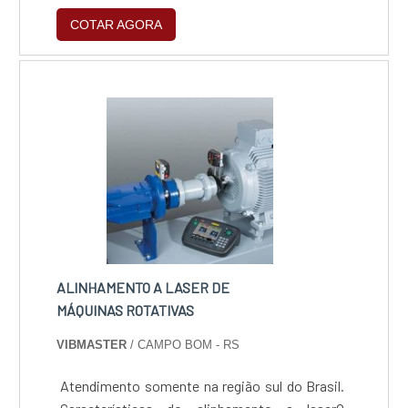
investiu em profissionais competentes e em
COTAR AGORA
equipamentos inovadores. Interface, empresa
que tem despontado no segmento pela
seriedade e qualidade, o que garante uma
entrega de excelência de ponta a ponta..
ALINHAMENTO A LASER DE
MÁQUINAS ROTATIVAS
VIBMASTER
/ CAMPO BOM - RS
Atendimento somente na região sul do Brasil.