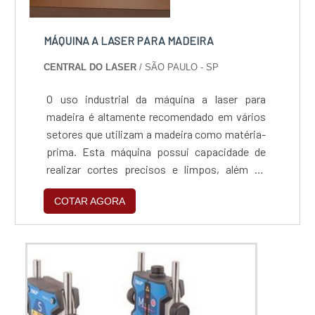
MÁQUINA A LASER PARA MADEIRA
CENTRAL DO LASER
/ SÃO PAULO - SP
O uso industrial da máquina a laser para
madeira é altamente recomendado em vários
setores que utilizam a madeira como matéria-
prima. Esta máquina possui capacidade de
realizar cortes precisos e limpos, além de
gravação na superfície. O uso do feixe de laser
COTAR AGORA
é potencializado por meio de um sistema de
espelhos e lentes do tipo ópticas que
concentram a energia e potência. Dessa
forma, o laser atinge o material colocado na
mesa milimetrica...