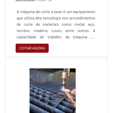
BRASILMAK
/ POÁ - SP
A máquina de corte a laser é um equipamento
que utiliza alta tecnologia nos procedimentos
de corte de materiais como metal, aço,
tecidos, madeira, couro, entre outros. A
capacidade de trabalho da máquina irá
depender da espessura do material, do tipo de
COTAR AGORA
material e da potência do laser que será
empregado.MAIS INFORMAÇÕES SOBRE OS
PRODUTOSEntre as principais características
vantajosas em utilizar a máquina a laser de
corte nos processos produtivos de uma
empresa está o fato de que a máquina diminu.