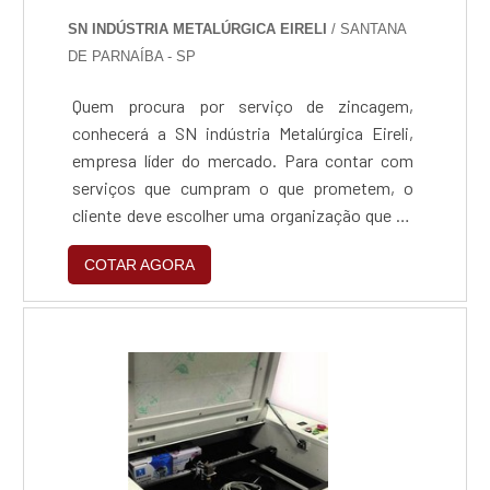
SN INDÚSTRIA METALÚRGICA EIRELI
/ SANTANA
DE PARNAÍBA - SP
Quem procura por serviço de zincagem,
conhecerá a SN indústria Metalúrgica Eireli,
empresa líder do mercado. Para contar com
serviços que cumpram o que prometem, o
cliente deve escolher uma organização que se
destaque por um bom suporte técnico e tenha
COTAR AGORA
ampla experiência no ramo.Quando a busca é
por serviço de zincagem, com a SN indústria
Metalúrgica Eireli o cliente obterá
assertividade e diversas opções de
pagamento disponíveis.MAIS SOBRE SERVIÇO
DE ZINCAGEMA SN indústria Metalúrgica Eireli
foca sua estratégia em produzir uma estrutura
para os parceiros com escritório de alta
qualidade onde são realizadas as atividades e