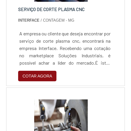
SERVIÇO DE CORTE PLASMA CNC
INTERFACE
/ CONTAGEM - MG
A empresa ou cliente que deseja encontrar por
serviço de corte plasma cnc, encontrará na
empresa Interface. Recebendo uma cotação
no marketplace Soluções Industriais, é
possível achar a líder do mercado.É isto!
Quando a questão é serviço de corte plasma
COTAR AGORA
cnc, é fundamental contar com a melhor mão
de obra da Interface, a fim de obter proteção
com serviços desenvolvidos para cada
necessidade do cliente.MAIS INFORMAÇÕES
SOBRE SERVIÇO DE CORTE PLASMA CNCA
Interface centraliza sua energia em
proporcionar para os parceiros uma estrutura
com escritório de alta qualidade onde são