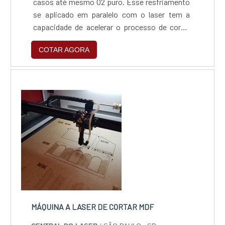
casos até mesmo O2 puro. Esse resfriamento
se aplicado em paralelo com o laser tem a
capacidade de acelerar o processo de corte.
Existem, é claro, lasers mais potentes, mas
COTAR AGORA
estes utilizam um método conhecido com
laser fibra. Alguns outros detalhes a respeito
do equipamento: Não corta chapas de aço
galvanizado; As de corte para metal tem perfil
aberto; De...
MÁQUINA A LASER DE CORTAR MDF