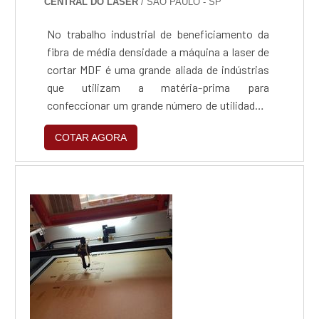
CENTRAL DO LASER
/ SÃO PAULO - SP
No trabalho industrial de beneficiamento da
fibra de média densidade a máquina a laser de
cortar MDF é uma grande aliada de indústrias
que utilizam a matéria-prima para
confeccionar um grande número de utilidades.
Alguns exemplos dos principais: Móveis;
COTAR AGORA
Placas de revestimento; Portas e itens de
construção civil; Pisos laminados.A precisão
oferecida pela máquinaEm relação a outros
sistemas de corte, esse equipamento é o mais
preciso para...