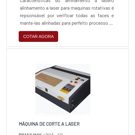
Características do alinhamento a laserO
alinhamento a laser para maquinas rotativas é
repsonsável por verificar todas as faces e
mante-las alinhadas para perfeito processo de
rotação,levando em consideração a distância
COTAR AGORA
e o plano em que a maquina será inserida.O
alinhamento garante o bom funcionamento do
produto, como por exemplo Reduzir a
vibração; Alinhar corretamente; Garantir o
bom funcionamento;....
MÁQUINA DE CORTE A LASER