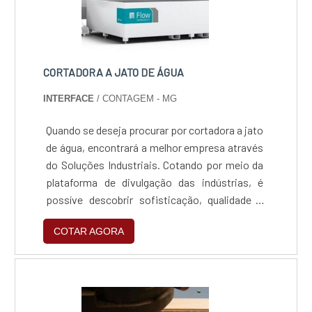
CORTADORA A JATO DE ÁGUA
INTERFACE
/ CONTAGEM - MG
Quando se deseja procurar por cortadora a jato
de água, encontrará a melhor empresa através
do Soluções Industriais. Cotando por meio da
plataforma de divulgação das indústrias, é
possíve descobrir sofisticação, qualidade e
preço justo em um só lugar. ABAIXO MAIS
COTAR AGORA
DETALHES SOBRE CORTADORA A JATO DE
ÁGUA Quem está à procura de cortadora a jato
de água responsável, se depara com a
Interface. Atuando com corte a jato d'água e
guilhotina para chapa metálica, a companhia