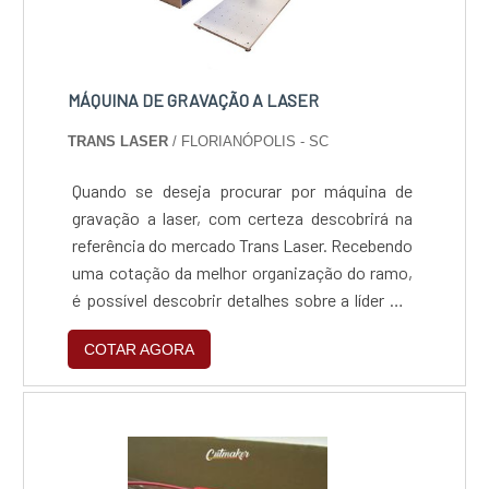
MÁQUINA DE GRAVAÇÃO A LASER
TRANS LASER
/ FLORIANÓPOLIS - SC
Quando se deseja procurar por máquina de
gravação a laser, com certeza descobrirá na
referência do mercado Trans Laser. Recebendo
uma cotação da melhor organização do ramo,
é possível descobrir detalhes sobre a líder em
qualidade.ALGUNS DETALHES SOBRE A
COTAR AGORA
MÁQUINA DE GRAVAÇÃO A LASERSe alguém
pesquisar por máquina de gravação a laser em
uma empresa inovadora, encontra na internet
a Trans Laser. Disponibilizando para os
clientes máquina de corte a laser e máquina