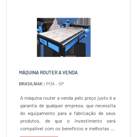
empresa que tem sido apontada de forma
positiva no segmento pela idoneidade em tudo
que faz onde comprova sua essência de trazer
o melhor para os parceiros.
MÁQUINA ROUTER A VENDA
BRASILMAK
/ POÁ - SP
A máquina router a venda pelo preço justo é a
garantia de qualquer empresa, que necessita
do equipamento para a fabricação de seus
produtos, de que o investimento será
compatível com os benefícios e melhorias na
rotina de produção que o aparelho irá trazer,