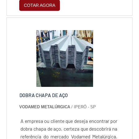
COTAR AGORA
características essas que vão muito além de
sua utilidade convencional.PRINCIPAIS
CARACTERÍSTICAS DA MÁQUINA ROUTERIsso
significa, por exemplo, que o equipamento
responsável pela gravação e corte de
materiais devem também oferecer manejo
simp.
DOBRA CHAPA DE AÇO
VODAMED METALÚRGICA
/ IPERÓ - SP
A empresa ou cliente que deseja encontrar por
dobra chapa de aço, certeza que descobrirá na
referência do mercado Vodamed Metalúrgica.