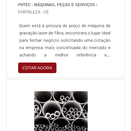
FHTEC - MÁQUINAS, PEÇAS E SERVIÇOS
/
FORTALEZA - CE
Quem está à procura de preço de máquina de
gravação laser de fibra, encontrará o lugar ideal
para fechar negócio solicitando uma cotação
na empresa mais conceituada do mercado e
achando a melhor referência em
qualidade.Quando o tema é preço de máquina
COTAR AGORA
de gravação laser de fibra, com os
colaboradores da FHTEC - Máquinas, Peças e
Serviços o cliente encontrará precisão com
pagamento acessível.MAIS SOBRE PREÇO DE
MÁQUINA DE GRAVAÇÃO LASER DE FIBRAA
FHTEC - Máquinas, Peças e Serviços
centraliza sua estratégia em criar para cada
cliente uma estrutura com escritório de alta
qualidade onde são realizadas as atividades e