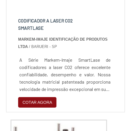
CODIFICADOR A LASER CO2
SMARTLASE
MARKEM-IMAJE IDENTIFICAÇÃO DE PRODUTOS
LTDA
/ BARUERI - SP
A Série Markem-Imaje SmartLase de
codificadores a laser CO2 oferece excelente
confiabilidade, desempenho e valor. Nossa
tecnologia matricial patenteada proporciona
velocidade de impressão excepcional em suas
categorias para uma grande variedade de
COTAR AGORA
aplicações de códigos de lote e datas: Alto
contraste de impressão sem nenhum
suprimento; Grande variedade de substratos;
Pequenas dimensões e design compacto