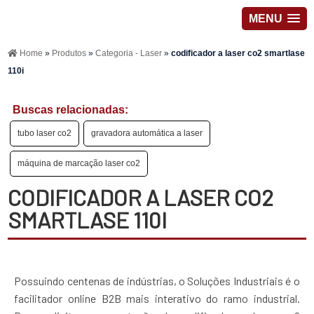
MENU
Home
»
Produtos
»
Categoria - Laser
»
codificador a laser co2 smartlase
110i
Buscas relacionadas:
tubo laser co2
gravadora automática a laser
máquina de marcação laser co2
CODIFICADOR A LASER CO2
SMARTLASE 110I
Possuindo centenas de indústrias, o Soluções Industriais é o
facilitador online B2B mais interativo do ramo industrial.