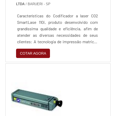
LTDA
/ BARUERI - SP
Características do Codificador a laser CO2
SmartLase 110i, produto desenvolvido com
grandíssima qualidade e eficiência, afim de
atender as diversas necessidades de seus
clientes: A tecnologia de impressão matricial
possibilita um bom contraste e produção de
COTAR AGORA
até 650 produtos/min. em uma grande
variedade de materiais, incluindo caixas de
papelão, plástico e vidro. Capacidade de
imprimir textos de até 1 metro de
comprimento. Modelo: SmartL...