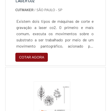
LASER CO2
CUTMAKER
/ SÃO PAULO - SP
Existem dois tipos de máquinas de corte e
gravação a laser co2. O primeiro e mais
comum, executa os movimentos sobre o
substrato a ser trabalhado por meio de um
movimento pantográfico, acionado por
motores de passo e correias ou por motores
COTAR AGORA
servo com cremalheira ou patins. Com as
correias e motores de passo a precisão do
equipamento é de aproximadamente 0,2 a 0,3
mm., podendo variar, a maior, conforme o
tamanho da área de trabalho. Com motores....