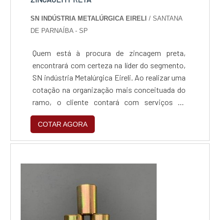
SN INDÚSTRIA METALÚRGICA EIRELI
/ SANTANA
DE PARNAÍBA - SP
Quem está à procura de zincagem preta,
encontrará com certeza na líder do segmento,
SN indústria Metalúrgica Eireli. Ao realizar uma
cotação na organização mais conceituada do
ramo, o cliente contará com serviços de
excelência e o suporte de especialistas para
COTAR AGORA
sanar eventuais dúvidas.Quando o tema é
zincagem preta, com a SN indústria
Metalúrgica Eireli o cliente obterá excelente
custo-benefício e um design completo de
projetos, do plane...