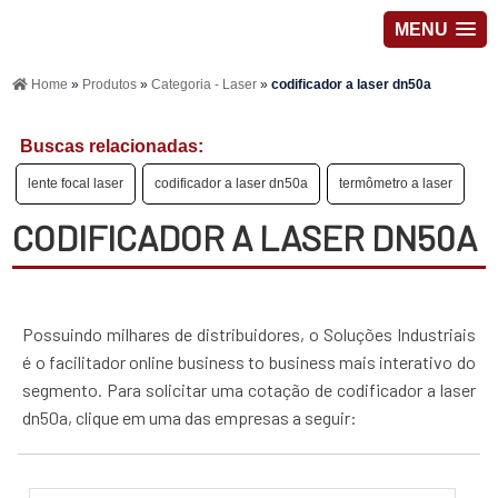
MENU
Home
»
Produtos
»
Categoria - Laser
»
codificador a laser dn50a
Buscas relacionadas:
lente focal laser
codificador a laser dn50a
termômetro a laser
CODIFICADOR A LASER DN50A
Possuindo milhares de distribuidores, o Soluções Industriais
é o facilitador online business to business mais interativo do
segmento. Para solicitar uma cotação de codificador a laser
dn50a, clique em uma das empresas a seguir: