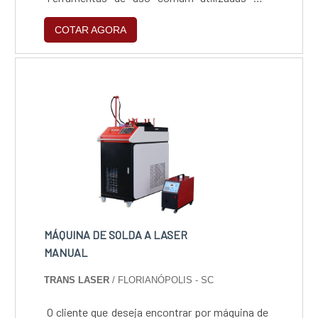
vários tipos de produtos, e também
COTAR AGORA
ferramentas especiais para produção em
quantidade de produtos específicos. Temos
um setor de ferramentaria própria, assim
podemos construir ferramentas especiais
dentro da Artmetal economizando tempo e
barateando o produto final.
MÁQUINA DE SOLDA A LASER
MANUAL
TRANS LASER
/ FLORIANÓPOLIS - SC
O cliente que deseja encontrar por máquina de