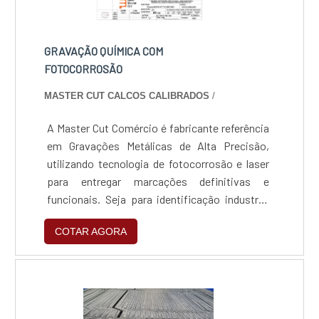
GRAVAÇÃO QUÍMICA COM
FOTOCORROSÃO
MASTER CUT CALCOS CALIBRADOS
/
A Master Cut Comércio é fabricante referência
em Gravações Metálicas de Alta Precisão,
utilizando tecnologia de fotocorrosão e laser
para entregar marcações definitivas e
funcionais. Seja para identificação industrial
rigorosa ou para personalização decorativa de
COTAR AGORA
luxo, nossos processos garantem
profundidade real e durabilidade vitalícia,
unindo a excelência técnica da marca LMC à
agilidade produtiva da Master Cut.