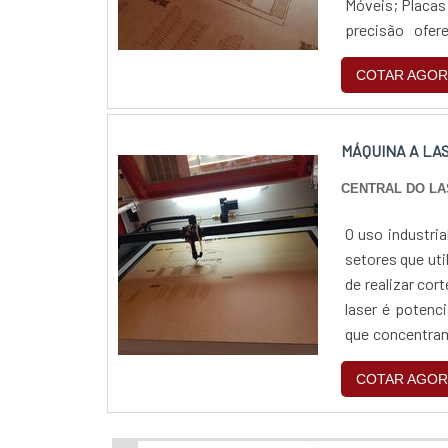
Móveis; Placas 
precisão ofer
equipamento é o
COTAR AGOR
MÁQUINA A LA
CENTRAL DO L
O uso industri
setores que ut
de realizar cor
laser é potenc
que concentram
na mesa milimet
COTAR AGOR