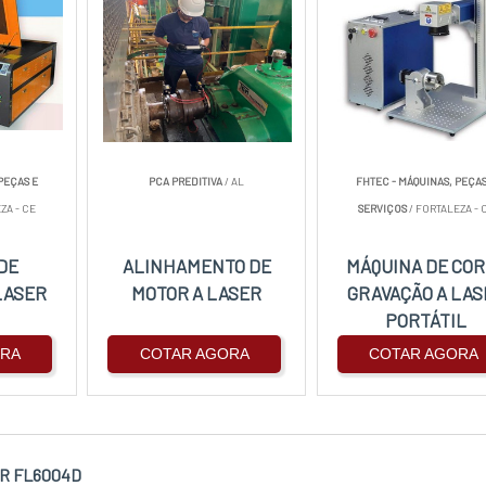
PEÇAS E
PCA PREDITIVA
/ AL
FHTEC - MÁQUINAS, PEÇAS
ZA - CE
SERVIÇOS
/ FORTALEZA - 
DE
ALINHAMENTO DE
MÁQUINA DE CO
LASER
MOTOR A LASER
GRAVAÇÃO A LAS
PORTÁTIL
ORA
COTAR AGORA
COTAR AGORA
R FL6004D