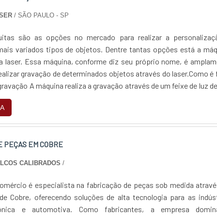
se ajustam a sua necessidade. A Trans Laser tem feito a diferen
ASER
/ SÃO PAULO - SP
eriedade e qualidade que garante uma entrega de excelência de po
 a visita para acessar o site e saber mais sobre a empresa, os ser
itas são as opções no mercado para realizar a personalizaç
Se preferir, entre em contato com um dos nossos consultores e sol
ais variados tipos de objetos. Dentre tantas opções está a máq
.
a laser. Essa máquina, conforme diz seu próprio nome, é amplam
realizar gravação de determinados objetos através do laser.Como é 
ravação A máquina realiza a gravação através de um feixe de luz de
o em determinado loca....
A
E PEÇAS EM COBRE
ALCOS CALIBRADOS
/
omércio é especialista na fabricação de peças sob medida atrav
de Cobre, oferecendo soluções de alta tecnologia para as indús
etrônica e automotiva. Como fabricantes, a empresa domi