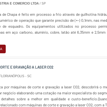
STRIA E COMERCIO LTDA
/ SP
 de Chapa é feito em processo a frio através de guilhotina hidráu
umérico de operação que garante precisão de (+-) 0,1mm, nas me
e de esquadro. Os equipamentos utilizados no processo perm
as em aço carbono, alumínio, cobre, latão até 6,35mm e 2,5mm 
A
CORTE E GRAVAÇÃO A LASER CO2
FLORIANÓPOLIS - SC
a por máquinas de corte e gravação a laser CO2, descobrirá o m
har negócio elaborando uma cotação na maior especialista do seg
 detalhes sobre a melhor em qualidade e custo-benefício.Quan
 relacionado com máquinas de corte e gravação a laser CO2, com a 