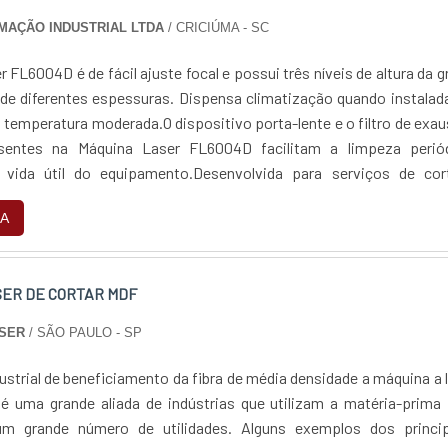
MAÇÃO INDUSTRIAL LTDA
/ CRICIÚMA - SC
 FL6004D é de fácil ajuste focal e possui três níveis de altura da g
 de diferentes espessuras. Dispensa climatização quando instala
temperatura moderada.O dispositivo porta-lente e o filtro de exa
esentes na Máquina Laser FL6004D facilitam a limpeza periód
vida útil do equipamento.Desenvolvida para serviços de cor
versos materiais,...
A
SER DE CORTAR MDF
ASER
/ SÃO PAULO - SP
ustrial de beneficiamento da fibra de média densidade a máquina a 
é uma grande aliada de indústrias que utilizam a matéria-prima
um grande número de utilidades. Alguns exemplos dos princip