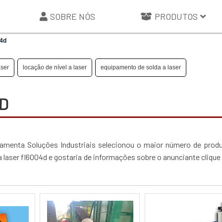
SOBRE NÓS
PRODUTOS
04d
aser
locação de nível a laser
equipamento de solda a laser
D
rramenta Soluções Industriais selecionou o maior número de prod
a laser fl6004d e gostaria de informações sobre o anunciante cliqu