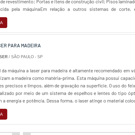
de revestimento; Portas e itens de construção civil; Pisos lamina
ecida pela máquinaEm relação a outros sistemas de corte, 
 mais preciso para...
A
SER PARA MADEIRA
ASER
/ SÃO PAULO - SP
al da máquina a laser para madeira é altamente recomendado em v
ilizam a madeira como matéria-prima. Esta máquina possui capac
tes precisos e limpos, além de gravação na superfície. O uso do fei
ializado por meio de um sistema de espelhos e lentes do tipo óp
 a energia e potência. Dessa forma, o laser atinge o material col
rica...
A