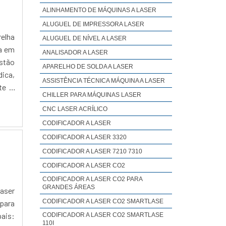
ALINHAMENTO DE MÁQUINAS A LASER
ALUGUEL DE IMPRESSORA LASER
relha
ALUGUEL DE NÍVEL A LASER
da em
ANALISADOR A LASER
ustão
APARELHO DE SOLDA A LASER
ica,
ASSISTÊNCIA TÉCNICA MÁQUINA A LASER
te e
CHILLER PARA MÁQUINAS LASER
CNC LASER ACRÍLICO
CODIFICADOR A LASER
CODIFICADOR A LASER 3320
CODIFICADOR A LASER 7210 7310
CODIFICADOR A LASER CO2
CODIFICADOR A LASER CO2 PARA
GRANDES ÁREAS
laser
CODIFICADOR A LASER CO2 SMARTLASE
 para
ais:
CODIFICADOR A LASER CO2 SMARTLASE
110I