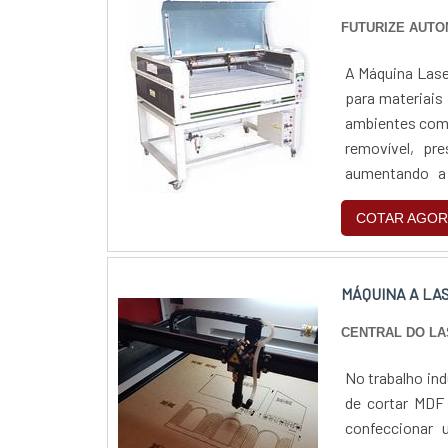
FUTURIZE AUTO
A Máquina Laser
para materiais
ambientes com 
removível, pr
aumentando a 
marcação em di
COTAR AGOR
MÁQUINA A LA
CENTRAL DO L
No trabalho ind
de cortar MDF 
confeccionar 