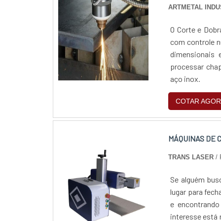
ARTMETAL INDU
O Corte e Dobra
com controle n
dimensionais 
processar chap
aço inox.
COTAR AGOR
MÁQUINAS DE 
TRANS LASER
/ 
Se alguém busc
lugar para fec
e encontrando
interesse está