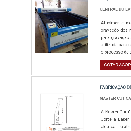
modernos, que 
CENTRAL DO L
mercado pela s
ponta.Aproveite
Atualmente mu
e os produtos. 
gravação dos m
um orçamento!
para gravação 
utilizada para 
o processo de g
potência focad
COTAR AGOR
FABRICAÇÃO D
MASTER CUT C
A Master Cut C
Corte a Laser 
elétrica, el