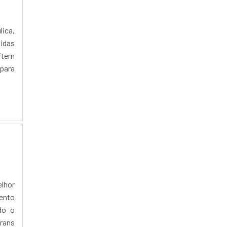
IMPRESSORA LASERJET
INKJET LASER
lica,
didas
LASER AUTO NIVELADOR
item
LASER CNC CO2
para
LASER CNC PREÇO
LASER DE FIBRA PARA MARCAÇÃO
LASER DIODO FIBRA ÓPTICA
LASER FIBRA
LEITOR DE CÓDIGO DE BARRAS FIXO
LASER
LEITOR DE CÓDIGO DE BARRAS MANUAL
LASER
LEITOR LASER
elhor
LEITOR MANUAL A LASER
mento
LENTE FOCAL LASER
do o
LEVANTAMENTO TOPOGRÁFICO A LASER
Trans