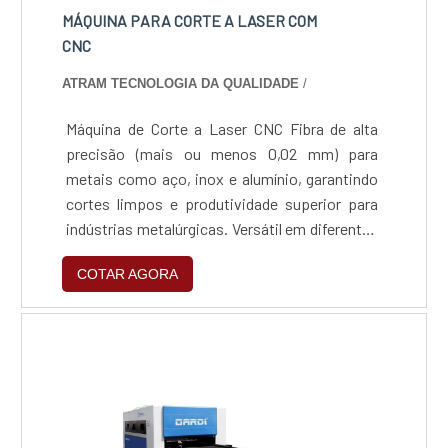
MÁQUINA PARA CORTE A LASER COM
CNC
ATRAM TECNOLOGIA DA QUALIDADE
/
Máquina de Corte a Laser CNC Fibra de alta
precisão (mais ou menos 0,02 mm) para
metais como aço, inox e alumínio, garantindo
cortes limpos e produtividade superior para
indústrias metalúrgicas. Versátil em diferentes
materiais e espessuras, de protótipos a
COTAR AGORA
grandes lotes, permitindo que fabricantes de
estruturas e caldeirarias reduzam custos e
ganhem agilidade sem retrabalho. Fonte de
fibra óptica durável e de baixo consumo
elétrico, proporcionando rápido retorno sobre
o investimento e competitividade no
fornecimento de peças sob medida.