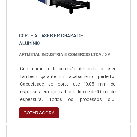
CORTE A LASER EM CHAPA DE
ALUMÍNIO
ARTMETAL INDUSTRIA E COMERCIO LTDA
/ SP
Com garantia de precisão de corte, o laser
também garante um acabamento perfeito.
Capacidade de corte até 19,05 mm de
espessura em aço carbono, Inox e de 10 mm de
espessura. Todos os processos são
gerenciados por softwares de alta tecnologia,
COTAR AGORA
que garantem a confiabilidade do processo e a
certeza do produto final dentro das mais
rigorosas especificações, sem nenhum tipo