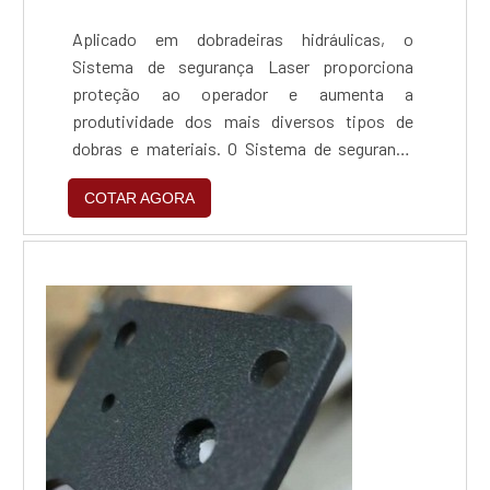
Aplicado em dobradeiras hidráulicas, o
Sistema de segurança Laser proporciona
proteção ao operador e aumenta a
produtividade dos mais diversos tipos de
dobras e materiais. O Sistema de segurança
Laser incorpora todos os dispositivos
COTAR AGORA
necessários para o monitoramento seguro da
zona de prensagem, abrangendo conjunto
emissor e receptor Laser de feixe duplo, painel
controlador, display com IHM de LCD, encoder
e suportes horizontais e vertica...