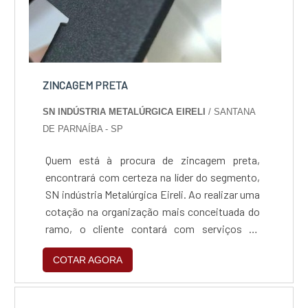
ZINCAGEM PRETA
SN INDÚSTRIA METALÚRGICA EIRELI
/ SANTANA
DE PARNAÍBA - SP
Quem está à procura de zincagem preta,
encontrará com certeza na líder do segmento,
SN indústria Metalúrgica Eireli. Ao realizar uma
cotação na organização mais conceituada do
ramo, o cliente contará com serviços de
excelência e o suporte de especialistas para
COTAR AGORA
sanar eventuais dúvidas.Quando o tema é
zincagem preta, com a SN indústria
Metalúrgica Eireli o cliente obterá excelente