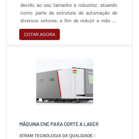
devido ao seu tamanho e robustez, atuando
como parte da estrutura de automação de
diversos setores, a fim de reduzir a mão de
obra e, consequentemente, aumentar a
COTAR AGORA
capacidade produtiva do segmento em que for
utilizada.MAIS INFORMAÇÕES SOBRE O
ROUTER CNCO equipamento é fundamental
para as operações de corte e gravações em
grandes placas, utilizando alta tecnologia para
efetuar as marcações, ainda que em materiai.
MÁQUINA CNC PARA CORTE A LASER
ATRAM TECNOLOGIA DA QUALIDADE
/