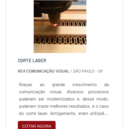
de anomalia ou deformação.
CORTE LASER
RC4 COMUNICAÇÃO VISUAL
/ SÃO PAULO - SP
Graças ao grande crescimento da
comunicação visual, diversos processos
puderam ser modernizados e, desse modo,
puderam trazer melhores resultados, é o caso
do corte laser. Antigamente, eram utilizados
outros modos de cortar materiais, com
COTAR AGORA
máquinas antigas e com isso, uma grande