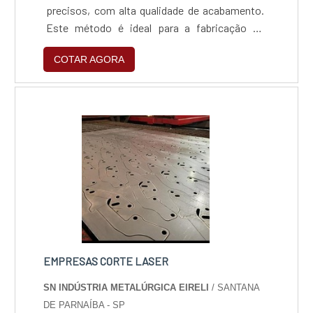
precisos, com alta qualidade de acabamento.
Este método é ideal para a fabricação de
peças que exigem precisão milimétrica e
COTAR AGORA
contornos complexos, garantindo eficiência
no corte sem deformar o material.
EMPRESAS CORTE LASER
SN INDÚSTRIA METALÚRGICA EIRELI
/ SANTANA
DE PARNAÍBA - SP