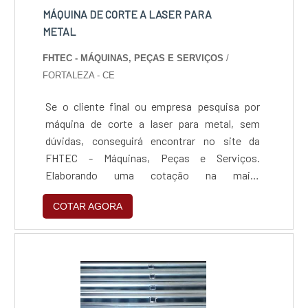
MÁQUINA DE CORTE A LASER PARA
METAL
FHTEC - MÁQUINAS, PEÇAS E SERVIÇOS
/
FORTALEZA - CE
Se o cliente final ou empresa pesquisa por
máquina de corte a laser para metal, sem
dúvidas, conseguirá encontrar no site da
FHTEC - Máquinas, Peças e Serviços.
Elaborando uma cotação na maior
especialista do segmento e encontrando a
COTAR AGORA
sofisticação, qualidade e preço justo em um
só lugar.Quando a questão é máquina de corte
a laser para metal, com a FHTEC - Máquinas,
Peças e Serviços o cliente conseguirá
proteção com consultoria para compra de
máquinas a laser.MAIS DETALHES SOBRE