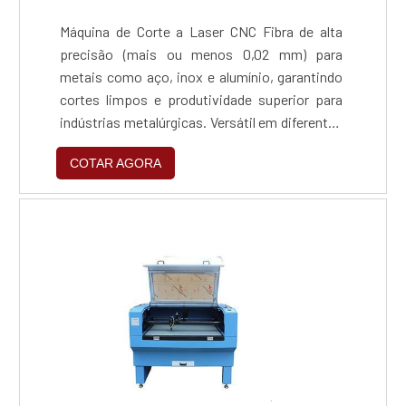
Máquina de Corte a Laser CNC Fibra de alta
precisão (mais ou menos 0,02 mm) para
metais como aço, inox e alumínio, garantindo
cortes limpos e produtividade superior para
indústrias metalúrgicas. Versátil em diferentes
materiais e espessuras, de protótipos a
COTAR AGORA
grandes lotes, permitindo que fabricantes de
estruturas e caldeirarias reduzam custos e
ganhem agilidade sem retrabalho. Fonte de
fibra óptica durável e de baixo consumo
elétrico, proporcionando rápido retorno sobre
o investimento e competitividade no
fornecimento de peças sob medida.