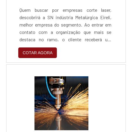
Quem buscar por empresas corte laser,
descobrirá a SN indústria Metalúrgica Eireli,
melhor empresa do segmento. Ao entrar em
contato com a organização que mais se
destaca no ramo, o cliente receberá um
suporte completo para sanar eventuais
COTAR AGORA
dúvidas sobre o serviço que deseja
solicitar.Quando o tema é empresas corte
laser, com a SN indústria Metalúrgica Eireli o
cliente encontrará precisão e as melhores
soluções para indústrias de diversos
segmentos.ALGUNS DETALHES SOBRE
EMPRESAS CORTE LASERA SN indústria
Metalúrgica Eireli canaliza seus recursos em
produzir uma estrutura aos clientes com
escritório de alta qualidade onde são
realizadas as atividades e estrutura suficiente