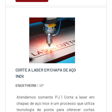
quantidade de material era desperdiçada,
fazendo com que o dono da empresa tivesse
prejuízos financeiros. Além disso, as
máquinas mais antigas utilizavam maior
tempo na....
CORTE A LASER EM CHAPA DE AÇO
INOX
ENGETHERM
/ SP
Atendemos somente PJ | Corte a laser em
chapas de aço inox é um processo que utiliza
tecnologia de ponta para oferecer cortes