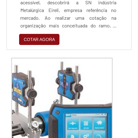
acessível, descobrirá a SN indústria
Metalúrgica Eireli, empresa referência no
mercado. Ao realizar uma cotação na
organização mais conceituada do ramo, o
cliente contará com serviços de excelência e o
COTAR AGORA
suporte de especialistas para sanar eventuais
dúvidas.ZINCAGEM PREÇO JUSTO E
ACESSÍVELQuem procura por zincagem preço
acessível em uma empresa que preza pela
segurança, encontra na internet a SN indús...