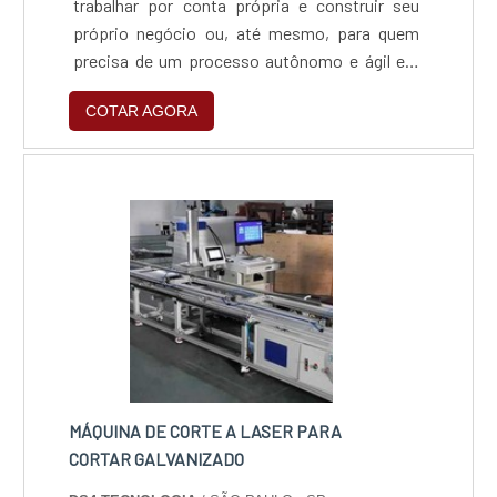
trabalhar por conta própria e construir seu
próprio negócio ou, até mesmo, para quem
precisa de um processo autônomo e ágil em
sua empresa. Formada por um emissor de
COTAR AGORA
laser e um sistema de comando numérico
computadorizado, conhecido como CNC,
permite que você crie diversos projetos
diferentes e únicos.Especificações
importantes do materialHoje em dia, a
máquina de....
MÁQUINA DE CORTE A LASER PARA
CORTAR GALVANIZADO