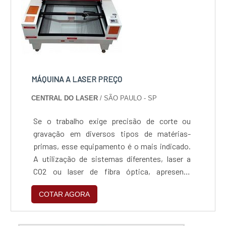
MÁQUINA A LASER PREÇO
CENTRAL DO LASER
/ SÃO PAULO - SP
Se o trabalho exige precisão de corte ou
gravação em diversos tipos de matérias-
primas, esse equipamento é o mais indicado.
A utilização de sistemas diferentes, laser a
CO2 ou laser de fibra óptica, apresenta
vantagens dependendo do material que é
COTAR AGORA
inserido. Basicamente a máquina a laser preço
funciona por meio da emissão de um feixe de
laser concentrado com alta energia e potência