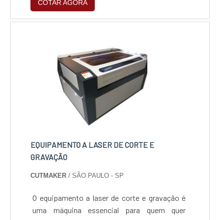
COTAR AGORA
:rea de trabalho 1000x800 mm, potência do
laser 80W, 1 bico, velocidade de gravação até
30.000 mm/min, velocidade de corte até
10.000 mm/min.Chiller refrigerador CW-5000,
exaustor....
EQUIPAMENTO A LASER DE CORTE E
GRAVAÇÃO
CUTMAKER
/ SÃO PAULO - SP
O equipamento a laser de corte e gravação é
uma máquina essencial para quem quer