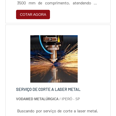
3500 mm de comprimento, atendendo as
espessuras de até 16mm em aço carbono,
COTAR AGORA
8mm em aço inox, 4mm em alumínio e 3mm
em latão.
SERVIÇO DE CORTE A LASER METAL
VODAMED METALÚRGICA
/ IPERÓ - SP
Buscando por serviço de corte a laser metal,