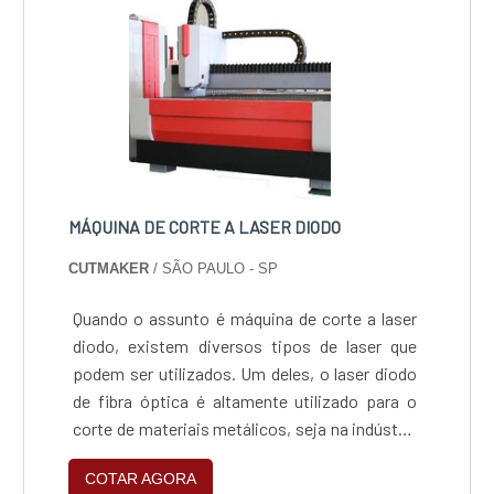
MÁQUINA DE CORTE A LASER DIODO
CUTMAKER
/ SÃO PAULO - SP
Quando o assunto é máquina de corte a laser
diodo, existem diversos tipos de laser que
podem ser utilizados. Um deles, o laser diodo
de fibra óptica é altamente utilizado para o
corte de materiais metálicos, seja na indústria
alimentícia, agricultura, arquitetura,
COTAR AGORA
engenharia, automobilística, aeronáutica,