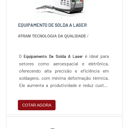
EQUIPAMENTO DE SOLDA A LASER
ATRAM TECNOLOGIA DA QUALIDADE
/
O
é ideal para
Equipamento De Solda A Laser
setores como aeroespacial e eletrônica,
oferecendo alta precisão e eficiência em
soldagens, com mínima deformação térmica.
Ele aumenta a produtividade e reduz custos
operacionais, sendo versátil e com baixo
consumo de materiais, além de se integrar
COTAR AGORA
facilmente a sistemas automatizados,
mantendo a competitividade e alinhamento
com tendências sustentáveis.