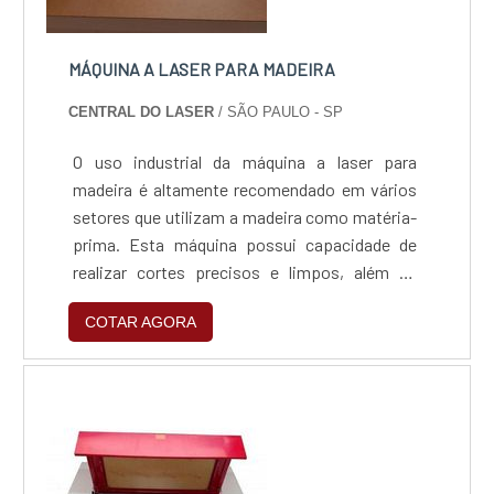
MÁQUINA A LASER PARA MADEIRA
CENTRAL DO LASER
/ SÃO PAULO - SP
O uso industrial da máquina a laser para
madeira é altamente recomendado em vários
setores que utilizam a madeira como matéria-
prima. Esta máquina possui capacidade de
realizar cortes precisos e limpos, além de
gravação na superfície. O uso do feixe de laser
COTAR AGORA
é potencializado por meio de um sistema de
espelhos e lentes do tipo ópticas que
concentram a energia e potência. Dessa
forma, o laser atinge o material colocado na
mesa milimetrica...