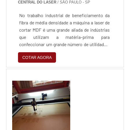
CENTRAL DO LASER
/ SÃO PAULO - SP
No trabalho industrial de beneficiamento da
fibra de média densidade a máquina a laser de
cortar MDF é uma grande aliada de indústrias
que utilizam a matéria-prima para
confeccionar um grande número de utilidades.
Alguns exemplos dos principais: Móveis;
COTAR AGORA
Placas de revestimento; Portas e itens de
construção civil; Pisos laminados.A precisão
oferecida pela máquinaEm relação a outros
sistemas de corte, esse equipamento é o mais
preciso para...