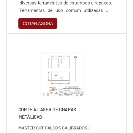
diversas ferramentas de estampos e repuxos.
Ferramentas de uso comum utilizadas em
vários tipos de produtos, e também
COTAR AGORA
ferramentas especiais para produção em
quantidade de produtos específicos. Temos
um setor de ferramentaria própria, assim
podemos construir ferramentas especiais
dentro da Artmetal economizando tempo e
barateando o produto final.
CORTE A LASER DE CHAPAS
METÁLICAS
MASTER CUT CALCOS CALIBRADOS
/