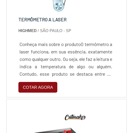
TERMÔMETRO A LASER
HIGHMED
/ SÃO PAULO - SP
Conheça mais sobre o produtoO termômetro a
laser funciona, em sua essência, exatamente
como qualquer outro. Ou seja, ele faz a leitura e
indica a temperatura de algo ou alguém.
Contudo, esse produto se destaca entre os
demais.Isso acontece porque ele é capaz de
COTAR AGORA
medir temperaturas extremas. Alguns são
capazes de fazer medições de -50°C até
1650°C. Além disso, este equipamento,
diferente de qualquer outro similar pois foi
desenvolvido para que a....