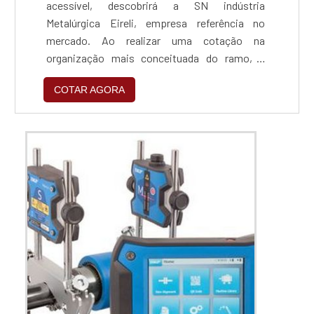
acessível, descobrirá a SN indústria
Metalúrgica Eireli, empresa referência no
mercado. Ao realizar uma cotação na
organização mais conceituada do ramo, o
cliente contará com serviços de excelência e o
COTAR AGORA
suporte de especialistas para sanar eventuais
dúvidas.ZINCAGEM PREÇO JUSTO E
ACESSÍVELQuem procura por zincagem preço
acessível em uma empresa que preza pela
segurança, encontra na internet a SN indús...