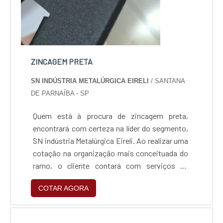
ZINCAGEM PRETA
SN INDÚSTRIA METALÚRGICA EIRELI
/ SANTANA
DE PARNAÍBA - SP
Quem está à procura de zincagem preta,
encontrará com certeza na líder do segmento,
SN indústria Metalúrgica Eireli. Ao realizar uma
cotação na organização mais conceituada do
ramo, o cliente contará com serviços de
excelência e o suporte de especialistas para
COTAR AGORA
sanar eventuais dúvidas.Quando o tema é
zincagem preta, com a SN indústria
Metalúrgica Eireli o cliente obterá excelente