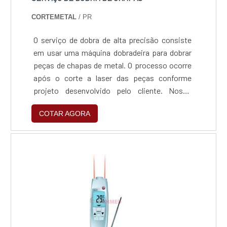
CORTEMETAL
/ PR
O serviço de dobra de alta precisão consiste
em usar uma máquina dobradeira para dobrar
peças de chapas de metal. O processo ocorre
após o corte a laser das peças conforme
projeto desenvolvido pelo cliente. Nosso
equipamento tem a capacidade de dobrar
COTAR AGORA
peças até 3 metros de comprimento.