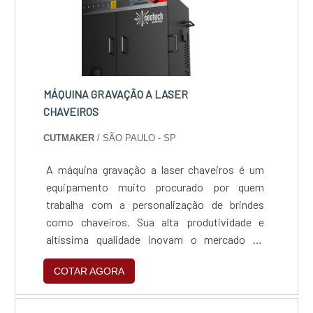
MÁQUINA GRAVAÇÃO A LASER
CHAVEIROS
CUTMAKER
/ SÃO PAULO - SP
A máquina gravação a laser chaveiros é um
equipamento muito procurado por quem
trabalha com a personalização de brindes
como chaveiros. Sua alta produtividade e
altíssima qualidade inovam o mercado de
personalização de chaveiros ao permitir que
COTAR AGORA
você produza muito mais sem nenhuma perda
de qualidade, muito pelo contrário,
aumentando o detalhamento e complexidade