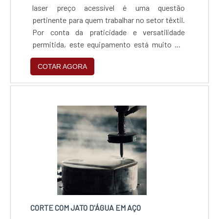
laser preço acessível é uma questão
pertinente para quem trabalhar no setor têxtil.
Por conta da praticidade e versatilidade
permitida, este equipamento está muito em
alta mas é preciso que se entenda algumas
COTAR AGORA
questões antes de adquiri-la.Variedade de
modelos e funçõesA máquina de corte e
gravação a laser CO2 X Y, que é o equipamento
de entrada no corte a laser, capaz de cortar
bordados, patchwork, co....
CORTE COM JATO D'ÁGUA EM AÇO