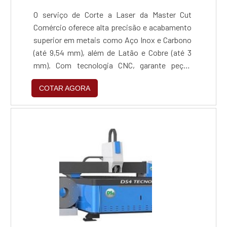
O serviço de Corte a Laser da Master Cut
Comércio oferece alta precisão e acabamento
superior em metais como Aço Inox e Carbono
(até 9,54 mm), além de Latão e Cobre (até 3
mm). Com tecnologia CNC, garante peças
isentas de rebarbas e fiel aos desenhos
COTAR AGORA
técnicos, com entrega rápida de 1 a 4 dias
úteis. É a solução ideal para prototipagem e
produção em série nos setores automotivo,
mecânico e de infraestrutura, assegurando
economia de material e repetibilidade
milimétrica.