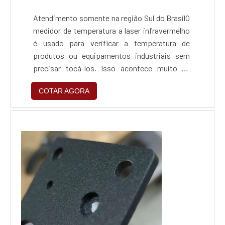
Atendimento somente na região Sul do BrasilO
medidor de temperatura a laser infravermelho
é usado para verificar a temperatura de
produtos ou equipamentos industriais sem
precisar tocá-los. Isso acontece muito na
indústria alimentícia, onde é necessário
COTAR AGORA
realizar a medição sem contaminar os
alimentos. Também pode ser útil em máquinas
em movimento, como correias
transportadoras.FuncionamentoO nome do
dispositivo que é capaz de realizar es...