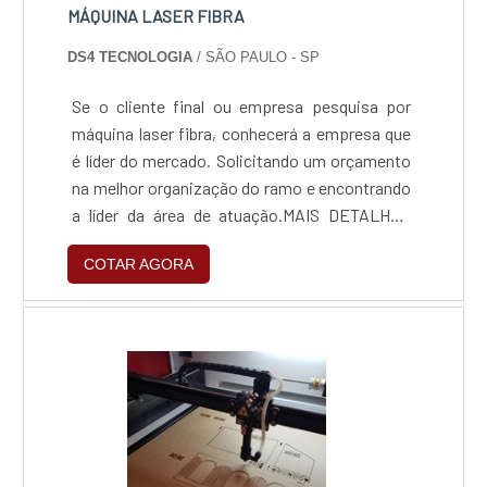
MÁQUINA LASER FIBRA
DS4 TECNOLOGIA
/ SÃO PAULO - SP
Se o cliente final ou empresa pesquisa por
máquina laser fibra, conhecerá a empresa que
é líder do mercado. Solicitando um orçamento
na melhor organização do ramo e encontrando
a líder da área de atuação.MAIS DETALHES
INTERESSANTES SOBRE MÁQUINA LASER
COTAR AGORA
FIBRAQuem está à procura de máquina laser
fibra em uma empresa comprometida com os
serviços, vai até o site da DS4 Tecnologia. É
possível encontrar máquinas de corte à laser
de médio e grande porte e lasers galvo de fibra
e CO2, oferecendo sempre a melhor opção
para o cliente final.Não obstante, quando
falamos em máquina laser fibra, deve-se
descartar empresas que não tenham produtos