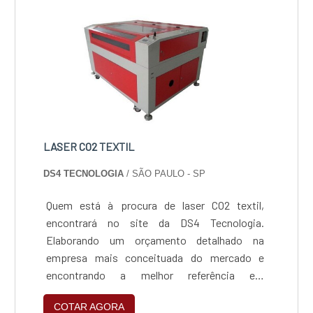
mesmo orçamento para o Laser de corte e
gravação 3D acessando o link a....
LASER CO2 TEXTIL
DS4 TECNOLOGIA
/ SÃO PAULO - SP
Quem está à procura de laser CO2 textil,
encontrará no site da DS4 Tecnologia.
Elaborando um orçamento detalhado na
empresa mais conceituada do mercado e
encontrando a melhor referência em
qualidade.OUTRAS INFORMAÇÕES SOBRE
COTAR AGORA
LASER CO2 TEXTILQuem quer encontrar laser