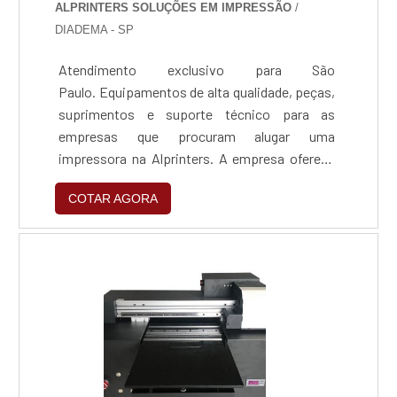
ALPRINTERS SOLUÇÕES EM IMPRESSÃO
/
DIADEMA - SP
Atendimento exclusivo para São
Paulo. Equipamentos de alta qualidade, peças,
suprimentos e suporte técnico para as
empresas que procuram alugar uma
impressora na Alprinters. A empresa oferece
os melhores equipamentos com tecnologia de
COTAR AGORA
ponta para tornar o dia dia do contratante
mais produtivo, como o aluguel de impressora
laser.Motivos para contratar os serviços Evita
desperdícios, pois imprime somente o
necessário; Redução no final do mês em a....