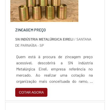
ZINCAGEM PREÇO
SN INDÚSTRIA METALÚRGICA EIRELI
/ SANTANA
DE PARNAÍBA - SP
Quem está à procura de zincagem preço
acessível, descobrirá a SN indústria
Metalúrgica Eireli, empresa referência no
mercado. Ao realizar uma cotação na
organização mais conceituada do ramo, o
cliente contará com serviços de excelência e o
COTAR AGORA
suporte de especialistas para sanar eventuais
dúvidas.ZINCAGEM PREÇO JUSTO E
ACESSÍVELQuem procura por zincagem preço