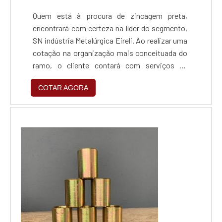
Quem está à procura de zincagem preta,
encontrará com certeza na líder do segmento,
SN indústria Metalúrgica Eireli. Ao realizar uma
cotação na organização mais conceituada do
ramo, o cliente contará com serviços de
excelência e o suporte de especialistas para
COTAR AGORA
sanar eventuais dúvidas.Quando o tema é
zincagem preta, com a SN indústria
Metalúrgica Eireli o cliente obterá excelente
custo-benefício e um design completo de
projetos, do plane...