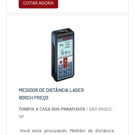
COTAR AGORA
um trabalho completamente automatizado,
seguro e eficiente. Permitindo que sua
empresa pode começar a produzir em uma
quantidade muito maior, sem perda de
qualidade e com maior aproveitamen....
MEDIDOR DE DISTÂNCIA LASER
BOSCH PREÇO
TONIFIX A CASA DOS PARAFUSOS
/ SÃO PAULO -
SP
Você está procurando Medidor de distância