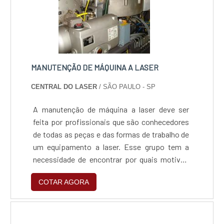
MANUTENÇÃO DE MÁQUINA A LASER
CENTRAL DO LASER
/ SÃO PAULO - SP
A manutenção de máquina a laser deve ser
feita por profissionais que são conhecedores
de todas as peças e das formas de trabalho de
um equipamento a laser. Esse grupo tem a
necessidade de encontrar por quais motivos
um aparelho não está com o funcionamento
COTAR AGORA
em ordem e saber quais peças ou recursos
precisam ser alterados para estabelecer
novamente o rendimento perfeito de um
instrumento. O plantel de reparadores pode