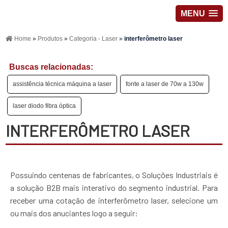
MENU
Home
»
Produtos
»
Categoria - Laser
»
interferômetro laser
Buscas relacionadas:
assistência técnica máquina a laser
fonte a laser de 70w a 130w
laser diodo fibra óptica
INTERFERÔMETRO LASER
Possuindo centenas de fabricantes, o Soluções Industriais é
a solução B2B mais interativo do segmento industrial. Para
receber uma cotação de interferômetro laser, selecione um
ou mais dos anuciantes logo a seguir: