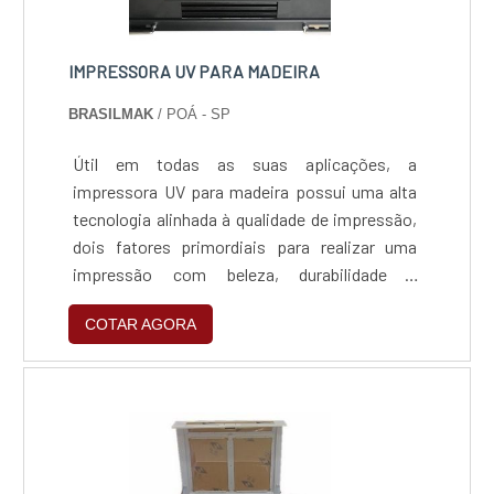
IMPRESSORA UV PARA MADEIRA
BRASILMAK
/ POÁ - SP
Útil em todas as suas aplicações, a
impressora UV para madeira possui uma alta
tecnologia alinhada à qualidade de impressão,
dois fatores primordiais para realizar uma
impressão com beleza, durabilidade e
atratividade. Sendo assim, é comum que seja
COTAR AGORA
utilizada para: Comunicação visual;
Decorações; Revestimentos; E outros
serviços.MAIS INFORMAÇÕES SOBRE A
IMPRESSORAO que dá a possibilidade de
imprimir em madeira, é que a impressora UV
possui um elevado desempenho e