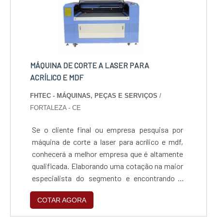
adaptabilidade, capaz de assegura.
MÁQUINA DE CORTE A LASER PARA
ACRÍLICO E MDF
FHTEC - MÁQUINAS, PEÇAS E SERVIÇOS
/
FORTALEZA - CE
Se o cliente final ou empresa pesquisa por
máquina de corte a laser para acrílico e mdf,
conhecerá a melhor empresa que é altamente
qualificada. Elaborando uma cotação na maior
especialista do segmento e encontrando a
sofisticação, qualidade e preço justo em um
COTAR AGORA
só lugar.MAIS SOBRE MÁQUINA DE CORTE A
LASER PARA ACRÍLICO E MDFSe alguém quer