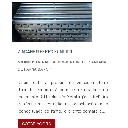
acessível em uma empresa que preza pela
segurança, encontra na internet a SN indús...
ZINCAGEM FERRO FUNDIDO
SN INDÚSTRIA METALÚRGICA EIRELI
/ SANTANA
DE PARNAÍBA - SP
Quem está à procura de zincagem ferro
fundido, encontrará com certeza na líder do
segmento, SN indústria Metalúrgica Eireli. Ao
realizar uma cotação na organização mais
conceituada do ramo, o cliente contará com
serviços de excelência e o suporte de
COTAR AGORA
especialistas para sanar eventuais