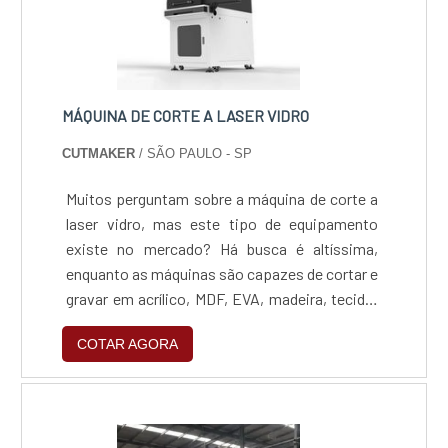
MÁQUINA DE CORTE A LASER VIDRO
CUTMAKER
/ SÃO PAULO - SP
Muitos perguntam sobre a máquina de corte a
laser vidro, mas este tipo de equipamento
existe no mercado? Há busca é altíssima,
enquanto as máquinas são capazes de cortar e
gravar em acrílico, MDF, EVA, madeira, tecido,
couro e os mais variados materiais.Cuidados
COTAR AGORA
importantes com o materialComo o corte a
laser é um processo de corte térmico,
produzido através da incidência de um feixe de
luz altamente concentrado e de elevada