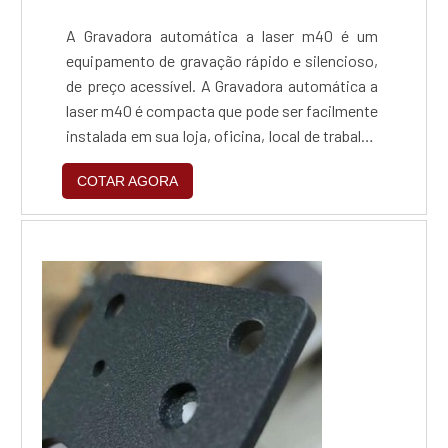
A Gravadora automática a laser m40 é um
equipamento de gravação rápido e silencioso,
de preço acessível. A Gravadora automática a
laser m40 é compacta que pode ser facilmente
instalada em sua loja, oficina, local de trabalho
ou estabelecimento de venda direta ao
COTAR AGORA
consumidor.A Gravadora automática a laser
m40 é conectada a um PC, é operada por meio
de um software de gravação. Fácil de usar,
fácil de atualizar, avançada e profissional.
Com...