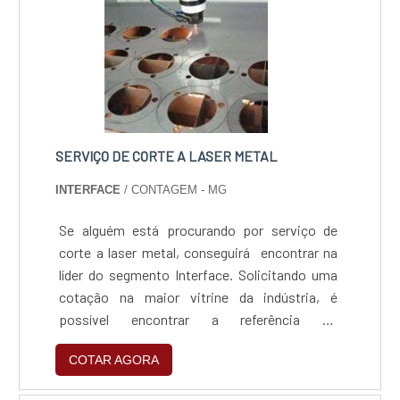
SERVIÇO DE CORTE A LASER METAL
INTERFACE
/ CONTAGEM - MG
Se alguém está procurando por serviço de
corte a laser metal, conseguirá encontrar na
líder do segmento Interface. Solicitando uma
cotação na maior vitrine da indústria, é
possível encontrar a referência do
mercado.MAIS DETALHES SOBRE SERVIÇO
COTAR AGORA
DE CORTE A LASER METALQuem quer
encontrar uma empresa de serviço de corte a