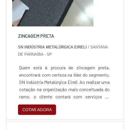
ZINCAGEM PRETA
SN INDÚSTRIA METALÚRGICA EIRELI
/ SANTANA
DE PARNAÍBA - SP
Quem está à procura de zincagem preta,
encontrará com certeza na líder do segmento,
SN indústria Metalúrgica Eireli. Ao realizar uma
cotação na organização mais conceituada do
ramo, o cliente contará com serviços de
excelência e o suporte de especialistas para
COTAR AGORA
sanar eventuais dúvidas.Quando o tema é
zincagem preta, com a SN indústria
Metalúrgica Eireli o cliente obterá excelente