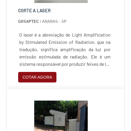
CORTE A LASER
GIISAPTEC
/ ARARAS - SP
O laser é a abreviação de Light Amplification
by Stimulated Emission of Radiation, que na
tradução, significa amplificação da luz por
emissão estimulada de radiação. Ele é um
sistema responsável por produzir feixes de luz
concentrados por meio de estimulações
COTAR AGORA
eletrônicas ou transmissões moleculares para
níveis mais baixos de energia em um meio
ativo.Funções do corte a laser Uma delas é o
corte, já que ele é considerado uma ferramenta
de corte....