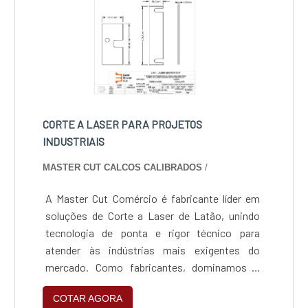
CORTE A LASER PARA PROJETOS
INDUSTRIAIS
MASTER CUT CALCOS CALIBRADOS
/
A Master Cut Comércio é fabricante líder em
soluções de Corte a Laser de Latão, unindo
tecnologia de ponta e rigor técnico para
atender às indústrias mais exigentes do
mercado. Como fabricantes, dominamos o
processamento de metais amarelos e
COTAR AGORA
vermelhos, entregando peças com precisão