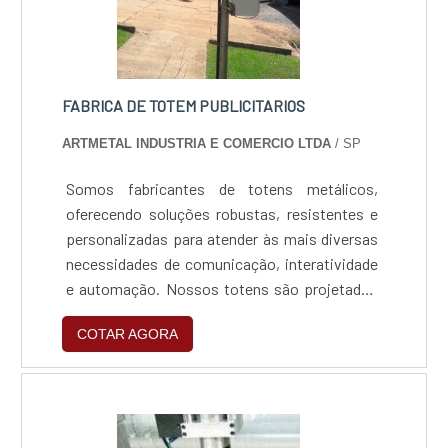
FABRICA DE TOTEM PUBLICITARIOS
ARTMETAL INDUSTRIA E COMERCIO LTDA
/ SP
Somos fabricantes de totens metálicos,
oferecendo soluções robustas, resistentes e
personalizadas para atender às mais diversas
necessidades de comunicação, interatividade
e automação. Nossos totens são projetados
com materiais de alta qualidade, como aço
COTAR AGORA
carbono, aço inox e alumínio, garantindo
resistência e durabilidade mesmo em
ambientes de alto fluxo ou condições externas
adversas.