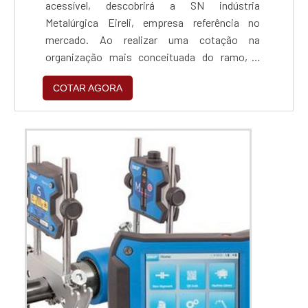
acessível, descobrirá a SN indústria
Metalúrgica Eireli, empresa referência no
mercado. Ao realizar uma cotação na
organização mais conceituada do ramo, o
cliente contará com serviços de excelência e o
COTAR AGORA
suporte de especialistas para sanar eventuais
dúvidas.ZINCAGEM PREÇO JUSTO E
ACESSÍVELQuem procura por zincagem preço
acessível em uma empresa que preza pela
segurança, encontra na internet a SN indús...