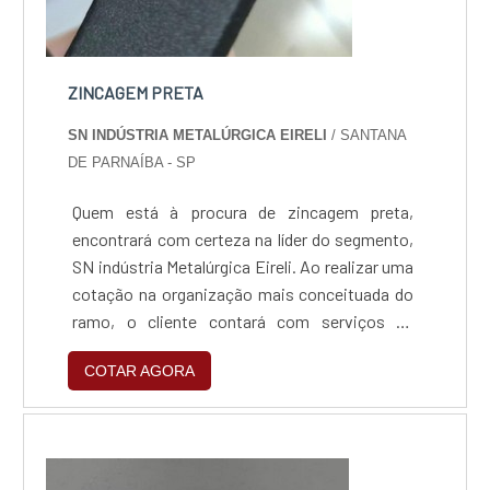
ZINCAGEM PRETA
SN INDÚSTRIA METALÚRGICA EIRELI
/ SANTANA
DE PARNAÍBA - SP
Quem está à procura de zincagem preta,
encontrará com certeza na líder do segmento,
SN indústria Metalúrgica Eireli. Ao realizar uma
cotação na organização mais conceituada do
ramo, o cliente contará com serviços de
excelência e o suporte de especialistas para
COTAR AGORA
sanar eventuais dúvidas.Quando o tema é
zincagem preta, com a SN indústria
Metalúrgica Eireli o cliente obterá excelente
custo-benefício e um design completo de
projetos, do plane...