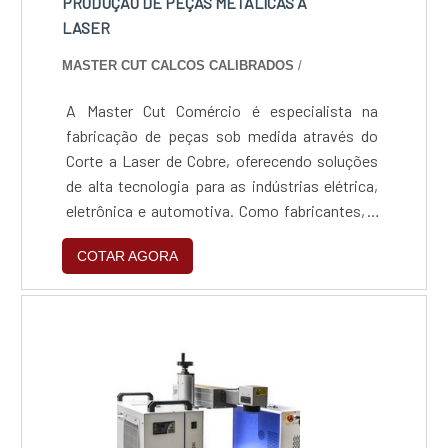
PRODUÇÃO DE PEÇAS METÁLICAS A
LASER
MASTER CUT CALCOS CALIBRADOS
/
A Master Cut Comércio é especialista na
fabricação de peças sob medida através do
Corte a Laser de Cobre, oferecendo soluções
de alta tecnologia para as indústrias elétrica,
eletrônica e automotiva. Como fabricantes, a
empresa domina o processamento de metais
COTAR AGORA
refletivos, transformando projetos complexos
em componentes reais com precisão, rapidez
e o rigor técnico que o mercado industrial
exige.