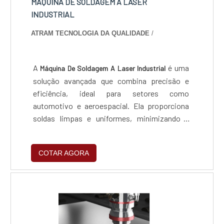
MÁQUINA DE SOLDAGEM A LASER
INDUSTRIAL
ATRAM TECNOLOGIA DA QUALIDADE
/
A
é uma
Máquina De Soldagem A Laser Industrial
solução avançada que combina precisão e
eficiência, ideal para setores como
automotivo e aeroespacial. Ela proporciona
soldas limpas e uniformes, minimizando a
deformação térmica, o que resulta em maior
produtividade e redução de custos
COTAR AGORA
operacionais e impactos ambientais.