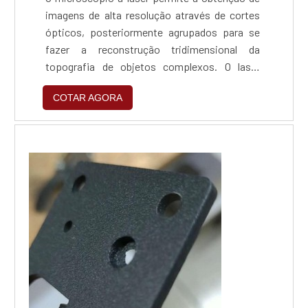
imagens de alta resolução através de cortes
ópticos, posteriormente agrupados para se
fazer a reconstrução tridimensional da
topografia de objetos complexos. O laser
possibilita a eliminação de informações fora
COTAR AGORA
de foco da imagem, o que favorece a aquisição
de amostras mais espessas, como biofilmes
bacterianos, estruturas fúngicas, tecidos
dentários e dentre outros tipos celulares.Onde
é possív...