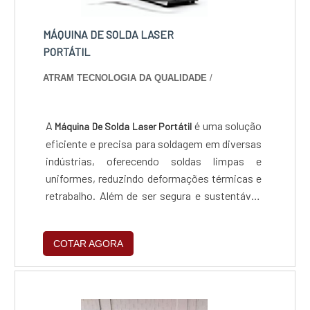
ponta. Aproveite a visita para acessar o site e
os serviços e segura, padrões possíveis por
saber mais sobre a empresa, os serviços e os
contar com escritório de alta qualidade onde
MÁQUINA DE SOLDA LASER
produtos.
são realizadas as atividades e equipamentos
PORTÁTIL
de última geração. Tudo isso, somado a uma
ATRAM TECNOLOGIA DA QUALIDADE
/
equipe com funcionários eficientes e
profissionais certificados, garante uma
entrega de excelência de ponta a ponta.
A
é uma solução
Máquina De Solda Laser Portátil
Aproveite a visita para acessar o site e saber
eficiente e precisa para soldagem em diversas
mais sobre a empresa, os serviços e os
indústrias, oferecendo soldas limpas e
produtos..
uniformes, reduzindo deformações térmicas e
retrabalho. Além de ser segura e sustentável,
minimiza emissões e resíduos, promovendo
um ambiente de trabalho saudável e alinhado
COTAR AGORA
às práticas de responsabilidade corporativa.