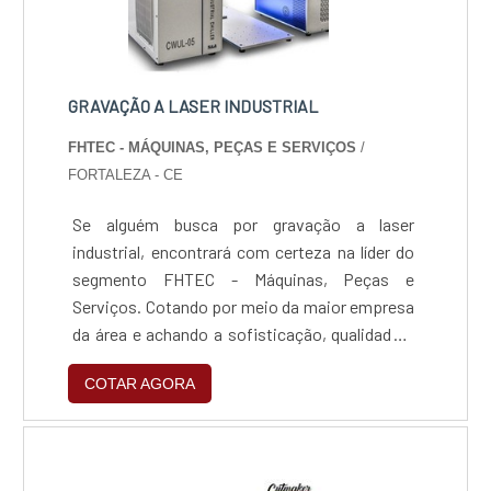
GRAVAÇÃO A LASER INDUSTRIAL
FHTEC - MÁQUINAS, PEÇAS E SERVIÇOS
/
FORTALEZA - CE
Se alguém busca por gravação a laser
industrial, encontrará com certeza na líder do
segmento FHTEC - Máquinas, Peças e
Serviços. Cotando por meio da maior empresa
da área e achando a sofisticação, qualidade e
preço justo em um só lugar.Quando a procura é
COTAR AGORA
por gravação a laser industrial, com a FHTEC -
Máquinas, Peças e Serviços o cliente poderá
encontrar excelente custo-benefício com
comprometimento com o resultado dos