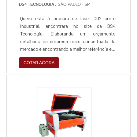
DS4 TECNOLOGIA
/ SÃO PAULO - SP
Quem está à procura de laser CO2 corte
industrial, encontrará no site da DS4
Tecnologia. Elaborando um orçamento
detalhado na empresa mais conceituada do
mercado e encontrando a melhor referência em
qualidade.MAIS DETALHES SOBRE LASER CO2
COTAR AGORA
CORTE INDUSTRIALQuem quer encontrar laser
corte industrial em uma empresa
comprometida com os serviços, consegue
encontrar o site da DS4 Tecnologia. É possível
encontrar máquinas de corte à laser de médio e
grande porte e máquinas de corte à laser de
tubos quadrados e redondos, garantindo a
satisfação da venda à entrega final, com foco
total na qualidade.Sem trocar o foco sobre
laser CO2 corte industrial, é importante buscar