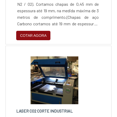
N2 / O2). Cortamos chapas de 0,45 mm de
espessura até 19 mm, na medida máxima de 3
metros de comprimento.(Chapas de aço
Carbono cortamos até 19 mm de espessura /
Chapas de Inox 304 Comum Cortamos até 9,5
COTAR AGORA
mm de espessura / Chapas de Inox 304
Escovado Cortamos até 3,00 mm de
espessura / Chapas de Inox 430 Comum
Cortamos até 2,5 mm de espessura / Chapas
de Inox 430 Escovado Cortamos até 2,00 mm
de espessura / Chapas de Alumínio Cortamos
até 5 mm de espessura)
LASER CO2 CORTE INDUSTRIAL