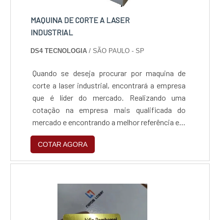
MAQUINA DE CORTE A LASER
INDUSTRIAL
DS4 TECNOLOGIA
/ SÃO PAULO - SP
Quando se deseja procurar por maquina de
corte a laser industrial, encontrará a empresa
que é líder do mercado. Realizando uma
cotação na empresa mais qualificada do
mercado e encontrando a melhor referência em
qualidade.Quando a busca é por maquina de
COTAR AGORA
corte a laser industrial, com os profissionais
da DS4 Tecnologia conseguirá assertividade
com atendimento com a maior qualidade
possível, desde o mercado industrial até o
pequeno empreendedor.MAIS DETALHES
SOBRE MAQUINA DE CORTE A LASER