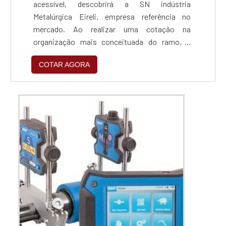
acessível, descobrirá a SN indústria
Metalúrgica Eireli, empresa referência no
mercado. Ao realizar uma cotação na
organização mais conceituada do ramo, o
cliente contará com serviços de excelência e o
COTAR AGORA
suporte de especialistas para sanar eventuais
dúvidas.ZINCAGEM PREÇO JUSTO E
ACESSÍVELQuem procura por zincagem preço
acessível em uma empresa que preza pela
segurança, encontra na internet a SN indús...