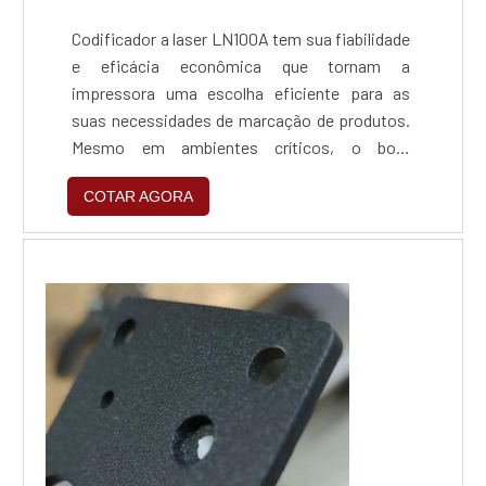
Codificador a laser LN100A tem sua fiabilidade
e eficácia econômica que tornam a
impressora uma escolha eficiente para as
suas necessidades de marcação de produtos.
Mesmo em ambientes críticos, o bom
manuseamento garante a durabilidade.O
COTAR AGORA
codificador a laser LN100A é particularmente
impressionante devido à sua velocidade
superior de marcação até 1.300 caracteres por
segundo. Isto significa que é, também,
possível marcar produtos em rápid...