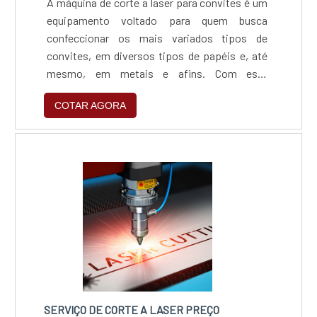
A máquina de corte a laser para convites é um
equipamento voltado para quem busca
confeccionar os mais variados tipos de
convites, em diversos tipos de papéis e, até
mesmo, em metais e afins. Com este
equipamento, você pode automatizar todo o
COTAR AGORA
processo do corte e gravação, padronizando a
alta qualidade e aumentando a produtividade.O
laser utilizado para o corte de papéis é o laser
CO2, produzido através da emissão de gases
que são catalisadores....
SERVIÇO DE CORTE A LASER PREÇO