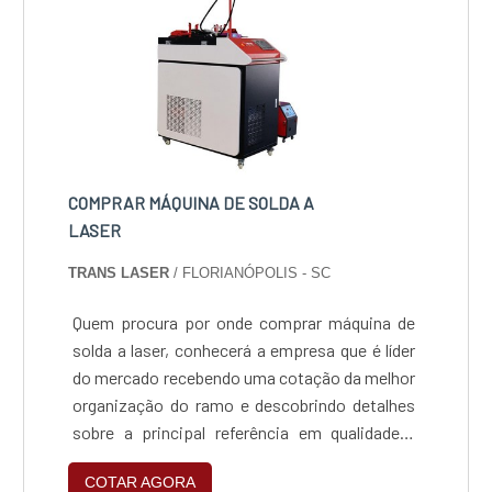
máquina de corte e grav....
COMPRAR MÁQUINA DE SOLDA A
LASER
TRANS LASER
/ FLORIANÓPOLIS - SC
Quem procura por onde comprar máquina de
solda a laser, conhecerá a empresa que é líder
do mercado recebendo uma cotação da melhor
organização do ramo e descobrindo detalhes
sobre a principal referência em qualidade.É
importante lembrar que o produto deve ser
COTAR AGORA
adquirido com empresas especializadas. Esse