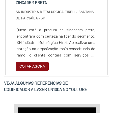
ZINCAGEM PRETA
SN INDÚSTRIA METALÚRGICA EIRELI
/ SANTANA
DE PARNAÍBA - SP
Quem está à procura de zincagem preta,
encontrará com certeza na líder do segmento,
SN indústria Metalúrgica Eireli. Ao realizar uma
cotação na organização mais conceituada do
ramo, o cliente contará com serviços de
excelência e o suporte de especialistas para
COTAR AGORA
sanar eventuais dúvidas.Quando o tema é
zincagem preta, com a SN indústria
Metalúrgica Eireli o cliente obterá excelente
VEJA ALGUMAS REFERÊNCIAS DE
custo-benefício e um design completo de
CODIFICADOR A LASER LN100A NO YOUTUBE
projetos, do planejamento ao
acabamento.MAIS INFORMAÇÕES SOBRE
ZINCAGEM PRETAA SN indústria Metalúrgica
Eireli objetiva seus recursos em produzir uma