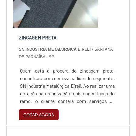
ZINCAGEM PRETA
SN INDÚSTRIA METALÚRGICA EIRELI
/ SANTANA
DE PARNAÍBA - SP
Quem está à procura de zincagem preta,
encontrará com certeza na líder do segmento,
SN indústria Metalúrgica Eireli. Ao realizar uma
cotação na organização mais conceituada do
ramo, o cliente contará com serviços de
excelência e o suporte de especialistas para
COTAR AGORA
sanar eventuais dúvidas.Quando o tema é
zincagem preta, com a SN indústria
Metalúrgica Eireli o cliente obterá excelente