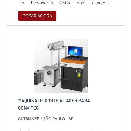
as Fresadoras CNCs com cabeçote
ferramenteiro ou padrão e com todos
COTAR AGORA
acessórios incluso.Para garantir uma
manutenção de qualidade para a sua Fresadora
CNC, acesse o nosso site e faça um
orçamento.
MÁQUINA DE CORTE A LASER PARA
CONVITES
CUTMAKER
/ SÃO PAULO - SP