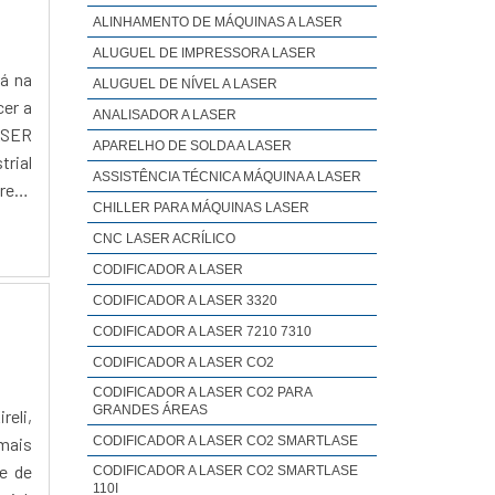
ALINHAMENTO DE MÁQUINAS A LASER
ALUGUEL DE IMPRESSORA LASER
rá na
ALUGUEL DE NÍVEL A LASER
cer a
ANALISADOR A LASER
ASER
APARELHO DE SOLDA A LASER
rial
ASSISTÊNCIA TÉCNICA MÁQUINA A LASER
resa
CHILLER PARA MÁQUINAS LASER
CNC LASER ACRÍLICO
CODIFICADOR A LASER
CODIFICADOR A LASER 3320
CODIFICADOR A LASER 7210 7310
CODIFICADOR A LASER CO2
CODIFICADOR A LASER CO2 PARA
GRANDES ÁREAS
reli,
mais
CODIFICADOR A LASER CO2 SMARTLASE
e de
CODIFICADOR A LASER CO2 SMARTLASE
110I