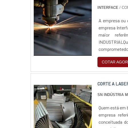
INTERFACE
/ C
A empresa ou cl
empresa Interf
maior refe
INDUSTRIALQu
comprometedo
especializada e
COTAR AGOR
CORTE A LASE
SN INDÚSTRIA 
Quem está em bu
empresa refer
conceituada do