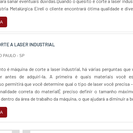
ara sanar eventuais dúvidas.Quando o quesito é corte a laser indust
ria Metalúrgica Eireli o cliente encontrará ótima qualidade e div
mento ...
A
ORTE A LASER INDUSTRIAL
O PAULO - SP
to é máquina de corte a laser industrial, há várias perguntas que
r antes de adquiri-la. A primeira é quais materiais você es
so permitirá que você determine qual o tipo de laser você precisa 
onalidade correta do materialÉ preciso definir o tamanho máxim
á dentro da área de trabalho da máquina, o que ajudará a diminuir a 
 mais e...
A