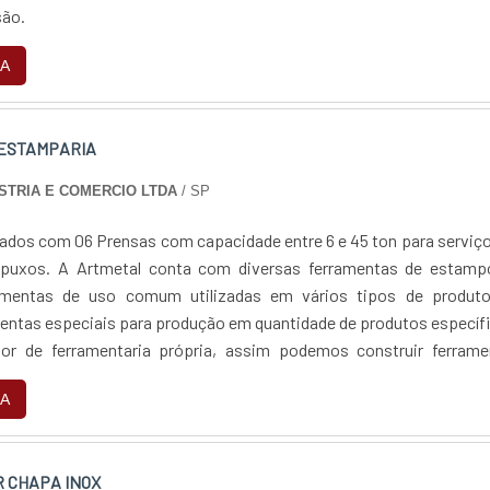
são.
A
 ESTAMPARIA
STRIA E COMERCIO LTDA
/ SP
dos com 06 Prensas com capacidade entre 6 e 45 ton para serviç
puxos. A Artmetal conta com diversas ferramentas de estamp
amentas de uso comum utilizadas em vários tipos de produto
ntas especiais para produção em quantidade de produtos específ
r de ferramentaria própria, assim podemos construir ferrame
ro da Artmetal economizando tempo e barateando o produto final.
A
R CHAPA INOX