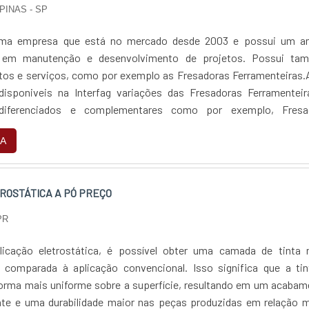
PINAS - SP
 uma empresa que está no mercado desde 2003 e possui um a
 em manutenção e desenvolvimento de projetos. Possui ta
tos e serviços, como por exemplo as Fresadoras Ferramenteiras.
disponiveis na Interfag variações das Fresadoras Ferramenteir
 diferenciados e complementares como por exemplo, Fresa
ISO 40, Jogo de fixação, Jogo de Pinça Morsa, Bandeja, Lubrifica
A
 garantir total qualidade e atendimento único na manutenção das
ramenteiras ou outros equipamentos, consulte o nosso site e fa
ROSTÁTICA A PÓ PREÇO
PR
licação eletrostática, é possível obter uma camada de tinta 
comparada à aplicação convencional. Isso significa que a tin
 forma mais uniforme sobre a superfície, resultando em um acaba
te e uma durabilidade maior nas peças produzidas em relação m