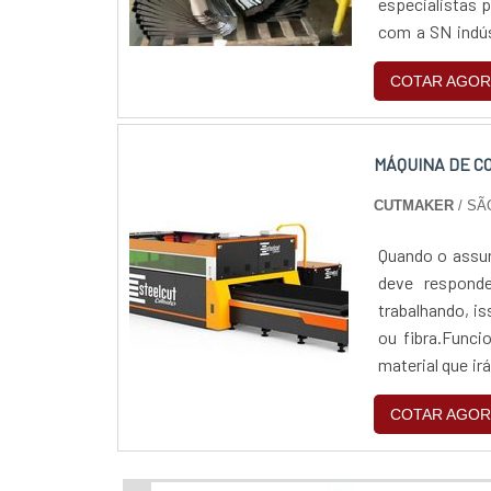
especialistas p
com a SN indúst
opções de paga
COTAR AGOR
MÁQUINA DE C
CUTMAKER
/ SÃ
Quando o assun
deve responde
trabalhando, is
ou fibra.Funci
material que ir
para um modelo
COTAR AGOR