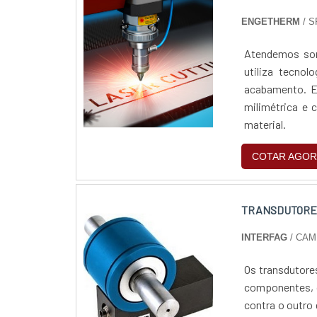
ENGETHERM
/ S
Atendemos som
utiliza tecnol
acabamento. E
milimétrica e 
material.
COTAR AGOR
TRANSDUTORES
INTERFAG
/ CAM
Os transdutore
componentes, o
contra o outro