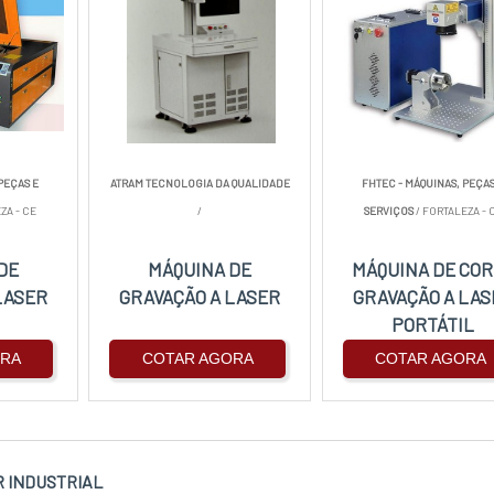
PEÇAS E
ATRAM TECNOLOGIA DA QUALIDADE
FHTEC - MÁQUINAS, PEÇAS
ZA - CE
/
SERVIÇOS
/ FORTALEZA - 
DE
MÁQUINA DE
MÁQUINA DE CO
LASER
GRAVAÇÃO A LASER
GRAVAÇÃO A LAS
PORTÁTIL
ORA
COTAR AGORA
COTAR AGORA
R INDUSTRIAL