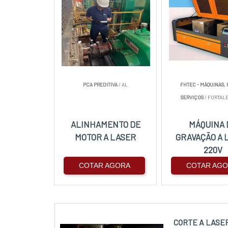
PCA PREDITIVA
/ AL
FHTEC - MÁQUINAS, 
SERVIÇOS
/ FORTALE
ALINHAMENTO DE
MÁQUINA 
MOTOR A LASER
GRAVAÇÃO A 
220V
COTAR AGORA
COTAR AG
CORTE A LASE