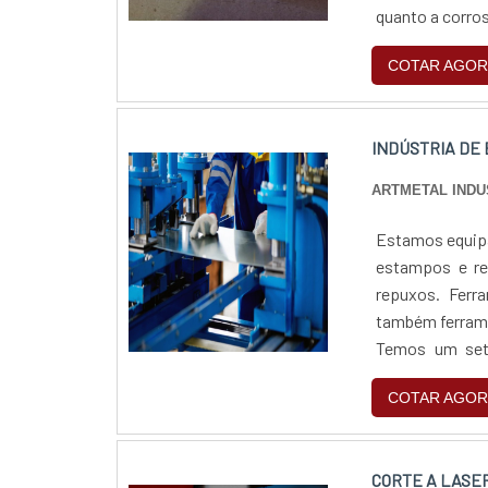
quanto a corro
COTAR AGOR
INDÚSTRIA DE
ARTMETAL INDU
Estamos equipa
estampos e re
repuxos. Ferr
também ferrame
Temos um seto
especiais dent
COTAR AGOR
CORTE A LASE