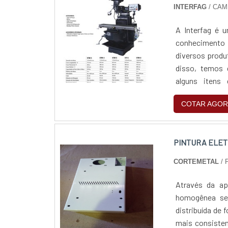
INTERFAG
/ CAM
A Interfag é
conhecimento
diversos produ
disso, temos 
alguns itens
Ferramenteira 
COTAR AGOR
luminária.Para
Fresadoras Fer
orçamento!
PINTURA ELET
CORTEMETAL
/ 
Através da ap
homogênea se 
distribuída de
mais consisten