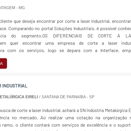
ONTAGEM - MG
iente que deseja encontrar por corte a laser industrial, encontra
ace. Comparando no portal Soluções Industriais, é possível conhe
rência do segmento.OS DIFERENCIAIS DE CORTE A L
em quer encontrar uma empresa de corte a laser indust
ra com os serviços, logo se depara com a Interface, emp
m corte a jato d'água e guilhotina para chapa metál...
A
R INDUSTRIAL
METALÚRGICA EIRELI
/ SANTANA DE PARNAÍBA - SP
sca de corte a laser industrial, achará a SN indústria Metalúrgica Ei
ência no mercado. Ao realizar uma cotação na organização 
 ramo, o cliente contará com serviços de excelência e o suport