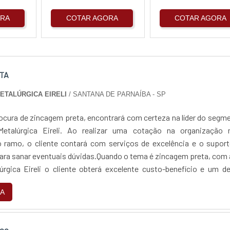
ORA
COTAR AGORA
COTAR AGORA
TA
METALÚRGICA EIRELI
/ SANTANA DE PARNAÍBA - SP
ocura de zincagem preta, encontrará com certeza na líder do segm
Metalúrgica Eireli. Ao realizar uma cotação na organização 
 ramo, o cliente contará com serviços de excelência e o suport
para sanar eventuais dúvidas.Quando o tema é zincagem preta, com
lúrgica Eireli o cliente obterá excelente custo-benefício e um d
jetos, do plane...
A