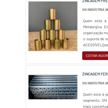
ZINCAGEM PRE
SN INDÚSTRIA 
Quem está à p
Metalúrgica E
organização ma
o suporte de 
ACESSÍVELQuem
pela segurança,
COTAR AGOR
ZINCAGEM FER
SN INDÚSTRIA 
Quem está à pr
segmento, SN i
mais conceitua