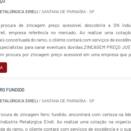
ÇO
METALÚRGICA EIRELI
/ SANTANA DE PARNAÍBA - SP
rocura de zincagem preço acessível, descobrirá a SN indús
ireli, empresa referência no mercado. Ao realizar uma cotaçã
is conceituada do ramo, o cliente contará com serviços de excelên
especialistas para sanar eventuais dúvidas.ZINCAGEM PREÇO JUS
 procura por zincagem preço acessível em uma empresa que p
 encontra na internet a SN indús...
A
RO FUNDIDO
METALÚRGICA EIRELI
/ SANTANA DE PARNAÍBA - SP
ocura de zincagem ferro fundido, encontrará com certeza na líd
ndústria Metalúrgica Eireli. Ao realizar uma cotação na organi
da do ramo, o cliente contará com serviços de excelência e o su