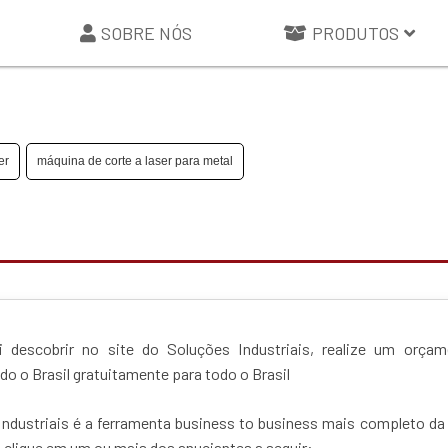
SOBRE NÓS
PRODUTOS
er
máquina de corte a laser para metal
descobrir no site do Soluções Industriais, realize um orçam
 o Brasil gratuitamente para todo o Brasil
ndustriais é a ferramenta business to business mais completo da
 clique em um ou mais dos anuciantes a seguir: