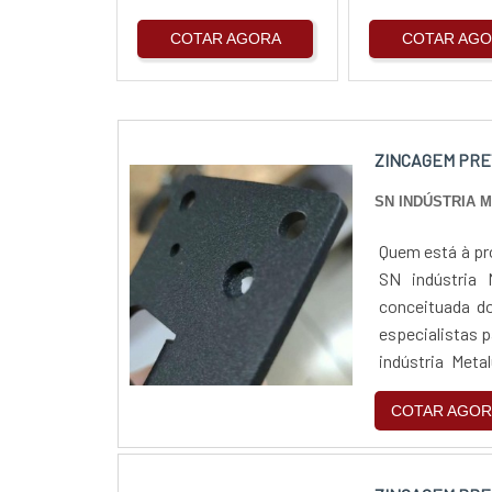
COTAR AGORA
COTAR AG
ZINCAGEM PRE
SN INDÚSTRIA 
Quem está à pr
SN indústria 
conceituada do
especialistas 
indústria Meta
completo de pro
COTAR AGOR