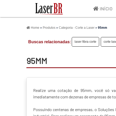
INÍCIO
>
Home
»
Produtos
»
Categoria - Corte a Laser
»
95mm
Buscas relacionadas:
laser fibra corte
corte las
95MM
Realize uma cotação de 95mm, você só vai 
imediatamente com dezenas de empresas de todo
Possuindo centenas de empresas, o Soluções I
industrial. Para realizar um orçamento de 95mm,