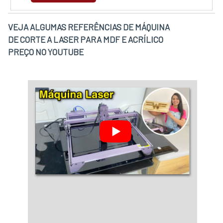
A LASER PARA TECIDOQuem pesquisa na
o segmento de máquinas para a indústria de
internet por máquina de corte a laser para
automação. O foco é oferecer o que há de
VEJA ALGUMAS REFERÊNCIAS DE MÁQUINA
tecido em uma empresa responsável,
melhor na atualidade para os clientes. Conta
DE CORTE A LASER PARA MDF E ACRÍLICO
descobre a FHTEC - Máquinas, Peças e
com um time de funcionários eficientes que
PREÇO NO YOUTUBE
Serviços. A empresa tem em seu escopo
terão o maior prazer em auxiliar com suas
gravação a laser industrial e laser fibra 50w,
dúvidas.REFERÊNCIA DE QUALIDADE NO
visando sempre a qualidade final para a
SEGMENTOApenas na DS4 Tecnologia é
fidelização do cliente.Sem trocar o foco sobre
possível encontrar a solução para quem busca
máquina de corte a laser para tecido, é
máquinas para a indústria de automação. Líder
importante buscar uma empresa que tenha
em qualidade, a empresa oferece uma
produtos e serviços com ótima qualidade e
variedade de itens como máquinas de corte à
assertividade, pontos importantes que ficam
laser de médio e grande porte e lasers galvo de
de fora no planejamento de empresas que
fibra e CO2 com ótima qualidade e
visam apenas o lucro, deixando a desejar nos
precisão.Garantimos a satisfação dos clientes
outros fatores.É importante lembrar que o
através de um atendimento singular, por meio
produto deve sempre ser adquirido com
de profissionais treinados e altamente
empresas especializadas no segmento. Esse
qualificados. A DS4 Tecnologia é uma empresa
tipo de cuidado ajuda a garantir a qualidade e