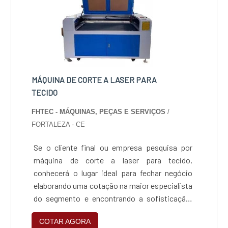
INDUSTRIALHá muitas maneiras eficientes de
demonstrar competência e excelência em sua
área de atuação. A DS4 Tecnologia canaliza
seus esforços em oferecer aos parceiros uma
estrutura com: Tecnologia de ponta;
Escritório de alta qualidade onde são
MÁQUINA DE CORTE A LASER PARA
realizadas as atividades; Mais de 25 anos de
TECIDO
know-how na indústria de automação. Tudo
FHTEC - MÁQUINAS, PEÇAS E SERVIÇOS
/
para se certificar que se tenha maquinas de
FORTALEZA - CE
corte a laser industrial com proteção. Ainda
focando na qualidade em maquina de corte a
Se o cliente final ou empresa pesquisa por
laser industrial, mais do que visar apenas
máquina de corte a laser para tecido,
lucratividade, deve oferecer produtos e
conhecerá o lugar ideal para fechar negócio
serviços que tenham ótima qualidade e
elaborando uma cotação na maior especialista
precisão, detalhes que passam despercebidos
do segmento e encontrando a sofisticação,
e podem gerar prejuízo futuros para os
qualidade e preço justo em um só lugar.MAIS
clientes.É por estes motivos que a DS4
COTAR AGORA
INFORMAÇÕES SOBRE A MÁQUINA DE CORTE
Tecnologia é responsável quando exploramos