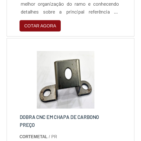
idoneidade em tudo que faz..
melhor organização do ramo e conhecendo
detalhes sobre a principal referência de
qualidade.INFORMAÇÕES SOBRE A MÁQUINA
COTAR AGORA
DE SOLDA A LASER MANUALQuem procura
por máquina de solda a laser manual em uma
empresa segura, descobre a Trans Laser. Com
grande expressão de mercado quando o
assunto é máquina de corte a laser e máquina
para vacina anti furto, a companhia garante o
que há de melhor na atualidade.Ainda focando
em máquina de solda a laser manual, mais do
que visar apenas lucratividade, deve oferecer
produtos e serviços que tenham ótima
qualidade e assertividade, detalhes primordiais
que são deixados de lado por muitas empresas
DOBRA CNC EM CHAPA DE CARBONO
que não focam na fidelização do
PREÇO
cliente.Existem muitas formas diferentes de
CORTEMETAL
/ PR
demonstrar conhecimento e autoridade em