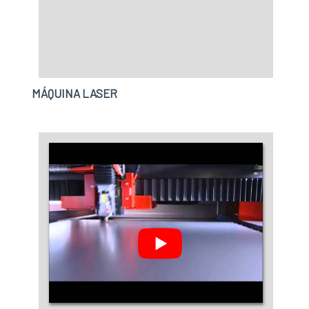
que tem sido apontada de forma positiva no
durabilidade dos materiais, além de evitar
segmento pela idoneidade em tudo que faz,
prejuízos com substituições frequentes de
fechando todo o ciclo de entrega com
produtos que não cumprem com suas funções
excelência para cada cliente.
adequadamente. Assim, é possível poupar
gastos desnecessários.Existem diversos
MÁQUINA LASER
motivos para a FHTEC - Máquinas, Peças e
Serviços ter se tornado destaque quando
pensamos em uma empresa que entrega
confiança e serviços de qualidade. Alguns
desses motivos são: Equipe multidisciplinar
de consultores associados; Profissionais
com vasta experiência na área de atuação;
Consultoria para compra de máquinas a laser;
Escritório de alta qualidade onde são
realizadas as atividades; Estrutura suficiente
para atender todas as demandas;
Equipamentos de última geração. A MELHOR
EMPRESA NO SEGMENTOSomente na FHTEC -