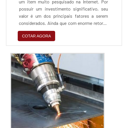
um item muito pesquisado na Internet. Por
possuir um investimento significativo, seu
valor é um dos principais fatores a serem
considerados. Ainda que com enorme retorno
que um equipamento como este pode propor
COTAR AGORA
ao investimento, é necessário que se tenha
em mente em como investir e com quem
adquirir.No Brasil, existem muitos
fornecedores dispostos a comercializar um
maquinário para você. O...