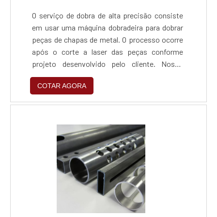
uma área de atuação. Abaixo os motivos pelos
O serviço de dobra de alta precisão consiste
quais a Trans Laser é a melhor opção sempre
em usar uma máquina dobradeira para dobrar
que buscar por máquina de solda a laser
peças de chapas de metal. O processo ocorre
manual: Funcionários eficientes;
após o corte a laser das peças conforme
Profissionais com vasta experiência nas
projeto desenvolvido pelo cliente. Nosso
diversas áreas de atuação; Trabalhadores de
equipamento tem a capacidade de dobrar
alta qualidade; Escritório de alta qualidade
COTAR AGORA
peças até 3 metros de comprimento.
onde são realizadas as atividades;
Equipamentos de última
geração.QUALIDADES E PONTOS FORTES DA
EMPRESASomente na Trans Laser existe
variedade e qualidade quando o assunto for
máquina de solda a laser manual. Os clientes
encontram itens como máquina de gravação a
laser e máquina para gravação UV.A
companhia é comprometida com os serviços
e responsável, características possíveis pelo
fato de a empresa ter escritório de alta