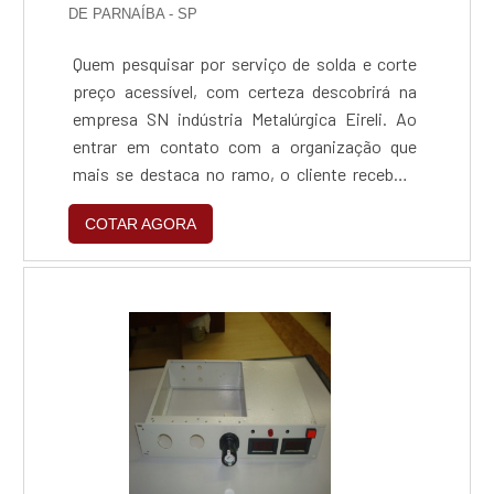
DE PARNAÍBA - SP
demonstrar conhecimento e autoridade em
uma área de atuação. Os motivos pelos quais a
Quem pesquisar por serviço de solda e corte
Trans Laser é a escolha certa quando precisar
preço acessível, com certeza descobrirá na
de máquina de gravar a laser: Funcionários
empresa SN indústria Metalúrgica Eireli. Ao
eficientes; Profissionais com vasta
entrar em contato com a organização que
experiência nas diversas áreas de atuação;
mais se destaca no ramo, o cliente receberá
Trabalhadores de alta qualidade; Escritório de
um suporte completo para sanar eventuais
alta qualidade onde são realizadas as
COTAR AGORA
dúvidas sobre o serviço que deseja
atividades; Equipamentos de última
solicitar.Quando o desejo é por serviço de
geração.EFICIÊNCIA E QUALIDADE
solda e corte preço justo, com os
COMPROVADANa Trans Laser as melhores
profissionais especializados da SN indústria
opções sempre estão à disposição quando se
Metalúrgica Eireli o cliente obterá proteção e
procura soluções para máquina de gravar a
as melhores soluções para indústrias de
laser. É possível encontrar uma grande
diversos segmentos.SERVIÇO DE SOLDA E
variedade no portfólio como máquina de solda
CORTE PREÇO JUSTO E ACESSÍVELA SN
a laser e máquina para vacina anti furto.A
indústria Metalúrgica Eireli canaliza seus
companhia é comprometida com os serviços
recursos em produzir uma estrutura aos
e inovadora, qualificações possíveis pelo fato