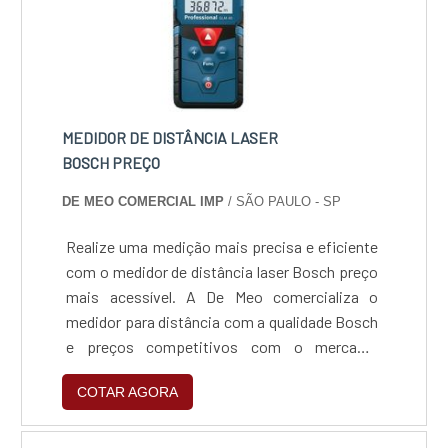
empresas que visam apenas o lucro, deixando
a desejar nos outros fatores.Isso tudo é a
razão pela qual a SN indústria Metalúrgica Eireli
é uma empresa que preza pela segurança
quando se trata do segmento de corte a laser e
fibra, dobra cnc, solda mig/tig, acabamento e
MEDIDOR DE DISTÂNCIA LASER
galvanização eletrolítica. A empresa objetiva
BOSCH PREÇO
sempre a qualidade final para fidelização do
DE MEO COMERCIAL IMP
/ SÃO PAULO - SP
cliente com parcerias duradouras.QUALIDADE
COMPROVADA NO SEGMENTONa SN indústria
Realize uma medição mais precisa e eficiente
Metalúrgica Eireli as melhores opções sempre
com o medidor de distância laser Bosch preço
estão à disposição quando se procura
mais acessível. A De Meo comercializa o
soluções para corte a laser e fibra, dobra cnc,
medidor para distância com a qualidade Bosch
solda mig/tig, acabamento e galvanização
e preços competitivos com o mercado.
eletrolítica. Prezando pelo que há de mais
Confira!Um equipamento durável devido às
moderno, traz inovações e variedades em
COTAR AGORA
peculiaridades de sua fabricação que
zincagem preta e soldagem com ótima
aumentam sua vida útil. Possui proteção
qualidade e proteção.Para uma maior
contra pó e água, resistência a queda, além de