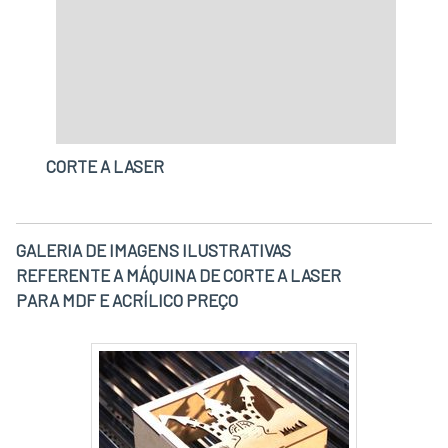
Máquinas, Peças e Serviços existem as
melhores condições para quem deseja achar o
que precisa para máquina de corte a laser para
tecido. Líder em qualidade, a empresa oferece
uma variedade de itens como máquina de
corte a laser e máquina de corte de couro a
CORTE A LASER
laser.Tem rótulo de uma empresa
comprometida com seus serviços e uma
empresa inovadora, padrões possíveis por
contar com escritório de alta qualidade onde
GALERIA DE IMAGENS ILUSTRATIVAS
são realizadas as atividades e sede em
REFERENTE A MÁQUINA DE CORTE A LASER
localização privilegiada. Tudo isso, unido a um
PARA MDF E ACRÍLICO PREÇO
time de equipe multidisciplinar de consultores
associados e profissionais com vasta
experiência na área de atuação, garante o
sucesso de cada cliente de ponta a ponta.