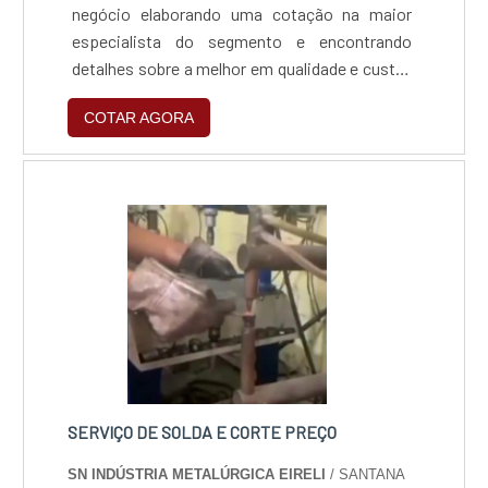
negócio elaborando uma cotação na maior
especialista do segmento e encontrando
detalhes sobre a melhor em qualidade e custo-
benefício.UM POUCO MAIS SOBRE A MÁQUINA
COTAR AGORA
DE GRAVAR A LASERQuem quer achar
máquina de gravar a laser em uma empresa
inovadora, se depara com a Trans Laser. A
empresa atua com máquina de gravação a
laser e máquina para vacina anti furto,
garantindo a satisfação da venda à entrega
final, com foco total na qualidade.Não
obstante, quando falamos em máquina de
gravar a laser, deve-se descartar empresas que
não tenham produtos e serviços com ótima
qualidade e excelente custo-benefício,
características simples mas que mostram o
SERVIÇO DE SOLDA E CORTE PREÇO
comprometimento da empresa com seus
SN INDÚSTRIA METALÚRGICA EIRELI
/ SANTANA
clientes.Existem muitas formas diferentes de