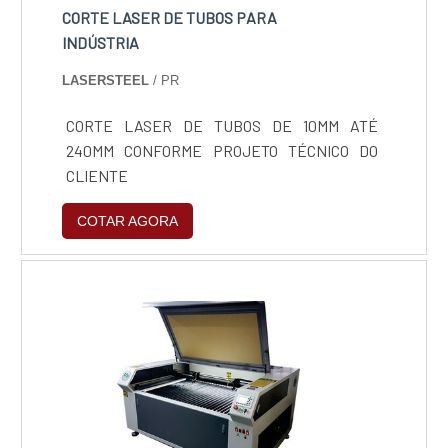
qualidade onde são realizadas as atividades e
CORTE LASER DE TUBOS PARA
estrutura suficiente para atender todas as
INDÚSTRIA
demandas. Tudo isso, somado a uma equipe
LASERSTEEL
/ PR
com funcionários eficientes e trabalhadores
de alta qualidade, fecha todo o ciclo de entrega
CORTE LASER DE TUBOS DE 10MM ATÉ
com excelência para toda a carteira de
240MM CONFORME PROJETO TÉCNICO DO
clientes. Aproveite a visita para acessar o site
CLIENTE
e saber mais sobre a empresa, os serviços e
os produtos. .
COTAR AGORA