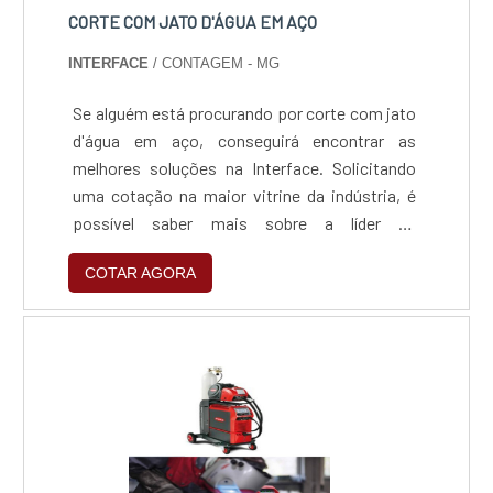
CORTE COM JATO D'ÁGUA EM AÇO
INTERFACE
/ CONTAGEM - MG
Se alguém está procurando por corte com jato
d'água em aço, conseguirá encontrar as
melhores soluções na Interface. Solicitando
uma cotação na maior vitrine da indústria, é
possível saber mais sobre a líder de
mercado.Sim, o lugar é aqui! Quando o desejo é
COTAR AGORA
por corte com jato d'água em aço, é
fundamental contar com a equipe de
profissionais da Interface, a fim de obter
excelente custo-benefício com serviços para
cada necessidade do cliente.MAIS SOBRE
CORTE COM JATO D'ÁGUA EM AÇOA Interface
foca sua estratégia em oferecer aos parceiros
uma estrutura com escritório de alta qualidade