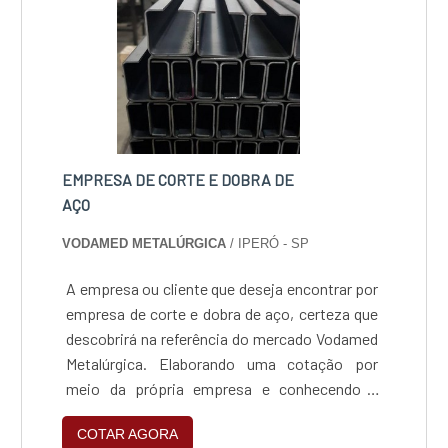
EMPRESA DE CORTE E DOBRA DE
AÇO
VODAMED METALÚRGICA
/ IPERÓ - SP
A empresa ou cliente que deseja encontrar por
empresa de corte e dobra de aço, certeza que
descobrirá na referência do mercado Vodamed
Metalúrgica. Elaborando uma cotação por
meio da própria empresa e conhecendo a
organização mais competente do ramo.
COTAR AGORA
Quando o tema é empresa de corte e dobra de