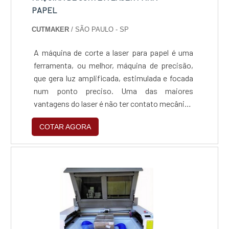
com escritório de alta qualidade onde são
PAPEL
realizadas as atividades e mais de 25 anos de
CUTMAKER
/ SÃO PAULO - SP
know-how na indústria de automação. Esses
fatores, somados a um time com
A máquina de corte a laser para papel é uma
colaboradores proativos e especialistas
ferramenta, ou melhor, máquina de precisão,
dedicados, comprovam sua essência de trazer
que gera luz amplificada, estimulada e focada
o melhor para todos os clientes.
num ponto preciso. Uma das maiores
vantagens do laser é não ter contato mecânico
com o material a ser processado, apenas o
COTAR AGORA
raio de luz concentrado o faz, o que evita
completamente os danos não intencionais
causados por toque, arraste ou rasgo na
superfície do material.Qualificações de um
bom materialEsta proprie....