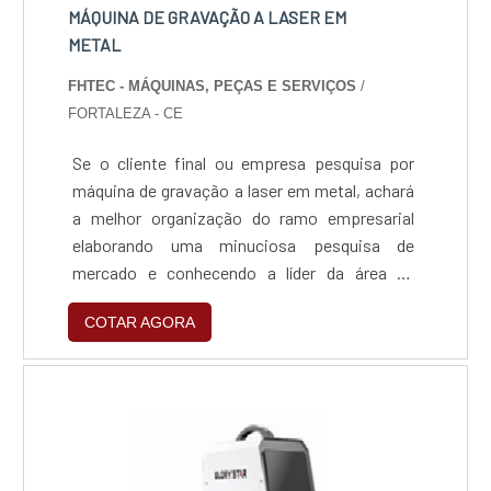
MÁQUINA DE GRAVAÇÃO A LASER EM
METAL
FHTEC - MÁQUINAS, PEÇAS E SERVIÇOS
/
FORTALEZA - CE
Se o cliente final ou empresa pesquisa por
máquina de gravação a laser em metal, achará
a melhor organização do ramo empresarial
elaborando uma minuciosa pesquisa de
mercado e conhecendo a líder da área de
atuação.Quando o assunto é máquina de
COTAR AGORA
gravação a laser em metal, com os
colaboradores da FHTEC - Máquinas, Peças e
Serviços o cliente poderá contar excelente
custo-benefício com soluções para
manutenções preventivas e corretivas em
máquinas a laser multimarcas.DETALHES