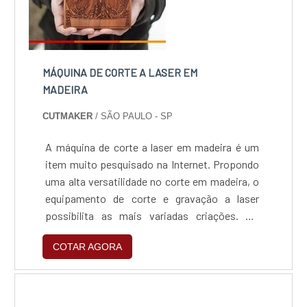
MÁQUINA DE CORTE A LASER EM
MADEIRA
CUTMAKER
/ SÃO PAULO - SP
A máquina de corte a laser em madeira é um
item muito pesquisado na Internet. Propondo
uma alta versatilidade no corte em madeira, o
equipamento de corte e gravação a laser
possibilita as mais variadas criações. No
entanto, é fundamental que você tenha em
COTAR AGORA
mente do que se pretende
criar.Empreendedores, construtores,
montadoras, engenheiros, artesões, artistas,
arquitetos, projetistas e designers procuram