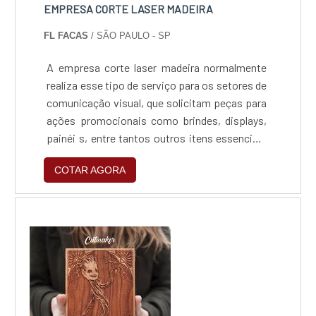
EMPRESA CORTE LASER MADEIRA
FL FACAS
/ SÃO PAULO - SP
A empresa corte laser madeira normalmente
realiza esse tipo de serviço para os setores de
comunicação visual, que solicitam peças para
ações promocionais como brindes, displays,
painéi s, entre tantos outros itens essenciais
para esse tipo de ação publicitária. Com
COTAR AGORA
máquinas modernas e uma equipe de
profissionais capacitados, a empresa
desenvolve peças exclusivas que dão muito
mais credibilidade e peso as marcas e
produtos envolvidos em...