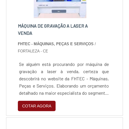
MÁQUINA DE GRAVAÇÃO A LASER A
VENDA
FHTEC - MÁQUINAS, PEÇAS E SERVIÇOS
/
FORTALEZA - CE
Se alguém está procurando por máquina de
gravação a laser à venda, certeza que
descobrirá no website da FHTEC - Máquinas,
Peças e Serviços. Elaborando um orçamento
detalhado na maior especialista do segmento,
é possível encontrar detalhes sobre a maior
COTAR AGORA
referência de qualidade da área de
atuação.DETALHES SOBRE A MÁQUINA DE
GRAVAÇÃO A LASER À VENDAQuem busca por
máquina de gravação a laser à venda em uma