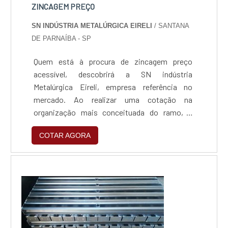
ZINCAGEM PREÇO
SN INDÚSTRIA METALÚRGICA EIRELI
/ SANTANA
DE PARNAÍBA - SP
Quem está à procura de zincagem preço
acessível, descobrirá a SN indústria
Metalúrgica Eireli, empresa referência no
mercado. Ao realizar uma cotação na
organização mais conceituada do ramo, o
cliente contará com serviços de excelência e o
COTAR AGORA
suporte de especialistas para sanar eventuais
dúvidas.ZINCAGEM PREÇO JUSTO E
ACESSÍVELQuem procura por zincagem preço
acessível em uma empresa que preza pela
segurança, encontra na internet a SN indús...