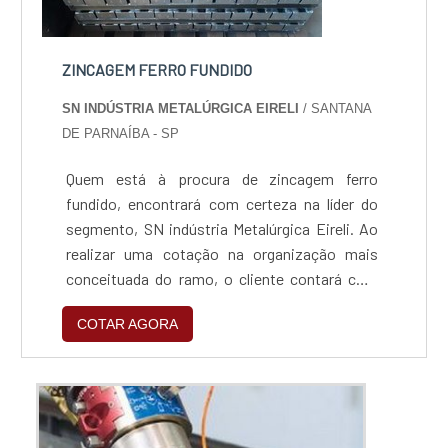
ZINCAGEM FERRO FUNDIDO
SN INDÚSTRIA METALÚRGICA EIRELI
/ SANTANA
DE PARNAÍBA - SP
Quem está à procura de zincagem ferro
fundido, encontrará com certeza na líder do
segmento, SN indústria Metalúrgica Eireli. Ao
realizar uma cotação na organização mais
conceituada do ramo, o cliente contará com
serviços de excelência e o suporte de
COTAR AGORA
especialistas para sanar eventuais
dúvidas.Quando o assunto é zincagem ferro
fundido, com os colaboradores da SN indústria
Metalúrgica Eireli o cliente encontrará ótima
qualidade e um design...