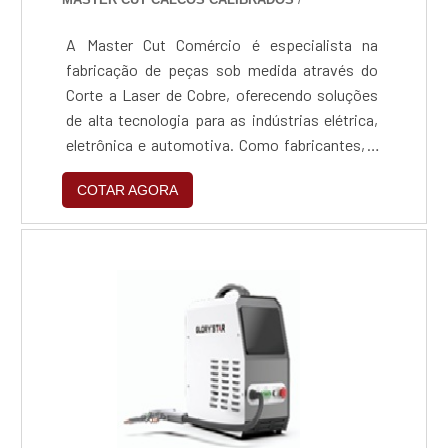
A Master Cut Comércio é especialista na
fabricação de peças sob medida através do
Corte a Laser de Cobre, oferecendo soluções
de alta tecnologia para as indústrias elétrica,
eletrônica e automotiva. Como fabricantes, a
empresa domina o processamento de metais
COTAR AGORA
refletivos, transformando projetos complexos
em componentes reais com precisão, rapidez
e o rigor técnico que o mercado industrial
exige.