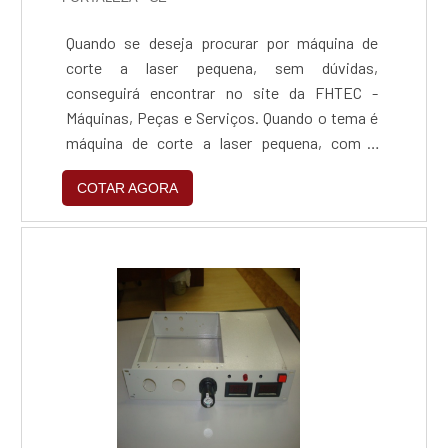
Quando se deseja procurar por máquina de
corte a laser pequena, sem dúvidas,
conseguirá encontrar no site da FHTEC -
Máquinas, Peças e Serviços. Quando o tema é
máquina de corte a laser pequena, com a
FHTEC - Máquinas, Peças e Serviços o cliente
COTAR AGORA
conseguirá ótima qualidade com pagamento
acessível.DIFERENCIAIS IMPORTANTES DE
MÁQUINA DE CORTE A LASER PEQUENAA
FHTEC - Máquinas, Peças e Serviços
centraliza sua energia em produzir uma
estrutura com escritório de alta qualidade
onde são realizadas as atividades e matéria-
prima de excelente qualidade, tudo isso para
oferecer máquina de corte a laser pequena
com assertividade.Há muitas maneiras
eficientes de uma empresa demonstrar