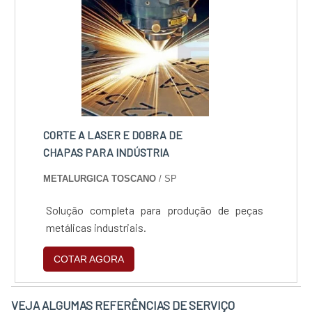
imprimir em madeira, é que a impressora UV
Máquinas, Peças e Serviços é uma empresa
possui um elevado desempenho e
que tem despontado no segmento pela
adaptabilidade, capaz de assegura.
seriedade e qualidade que garante o sucesso
dos clientes de ponta a ponta.
CORTE A LASER E DOBRA DE
CHAPAS PARA INDÚSTRIA
METALURGICA TOSCANO
/ SP
Solução completa para produção de peças
metálicas industriais.
COTAR AGORA
VEJA ALGUMAS REFERÊNCIAS DE SERVIÇO