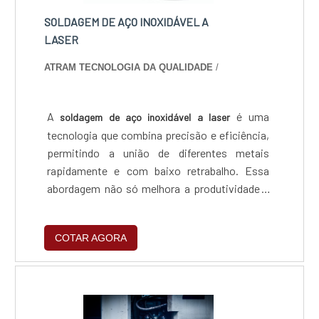
SOLDAGEM DE AÇO INOXIDÁVEL A
LASER
ATRAM TECNOLOGIA DA QUALIDADE
/
A
é uma
soldagem de aço inoxidável a laser
tecnologia que combina precisão e eficiência,
permitindo a união de diferentes metais
rapidamente e com baixo retrabalho. Essa
abordagem não só melhora a produtividade e
reduz custos operacionais, mas também
promove práticas sustentáveis, oferecendo
COTAR AGORA
uma vantagem competitiva ao atender altas
demandas com qualidade superior e menor
impacto ambiental.