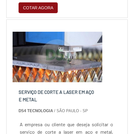
desejo é por serviço de corte a laser em aço
COTAR AGORA
preço acessível, com a melhor mão de obra da
Vodamed Metalúrgica o cliente encontrará
ótima qualidade com melhores soluções para
componentes metálicos em geral.SERVIÇO DE
CORTE A LASER EM...
SERVIÇO DE CORTE A LASER EM AÇO
E METAL
DS4 TECNOLOGIA
/ SÃO PAULO - SP
A empresa ou cliente que deseja solicitar o
serviço de corte a laser em aço e metal,