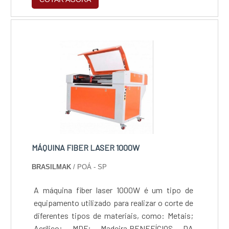
é produzido, neste tipo de máquina laser MDF
preço, por meio do método de corte a laser
gás carbônico, proveniente de uma mistura de
gases.As utilizações desta máquina O
aparelho de uso i....
MÁQUINA FIBER LASER 1000W
BRASILMAK
/ POÁ - SP
A máquina fiber laser 1000W é um tipo de
equipamento utilizado para realizar o corte de
diferentes tipos de materiais, como: Metais;
Acrílico; MDF; Madeira.BENEFÍCIOS DA