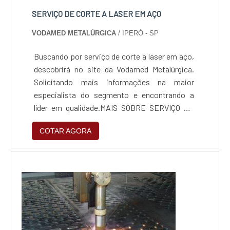
SERVIÇO DE CORTE A LASER EM AÇO
VODAMED METALÚRGICA
/ IPERÓ - SP
Buscando por serviço de corte a laser em aço,
descobrirá no site da Vodamed Metalúrgica.
Solicitando mais informações na maior
especialista do segmento e encontrando a
líder em qualidade.MAIS SOBRE SERVIÇO DE
CORTE A LASER EM AÇOSe alguém quer achar
COTAR AGORA
serviço de corte a laser em aço em uma
empresa que preza pela segurança, consegue
encontrar o site da Vodamed Metalúrgica. A
empresa tem em seu escopo corte e dobra de
aço ca 50 e dobragem c...