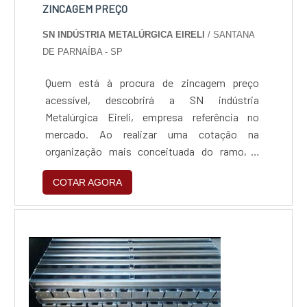
ZINCAGEM PREÇO
SN INDÚSTRIA METALÚRGICA EIRELI
/ SANTANA
DE PARNAÍBA - SP
Quem está à procura de zincagem preço
acessível, descobrirá a SN indústria
Metalúrgica Eireli, empresa referência no
mercado. Ao realizar uma cotação na
organização mais conceituada do ramo, o
cliente contará com serviços de excelência e o
COTAR AGORA
suporte de especialistas para sanar eventuais
dúvidas.ZINCAGEM PREÇO JUSTO E
ACESSÍVELQuem procura por zincagem preço
acessível em uma empresa que preza pela
segurança, encontra na internet a SN indús...