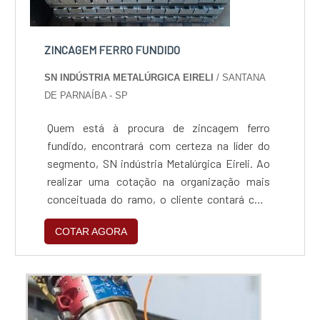
ZINCAGEM FERRO FUNDIDO
SN INDÚSTRIA METALÚRGICA EIRELI
/ SANTANA
DE PARNAÍBA - SP
Quem está à procura de zincagem ferro
fundido, encontrará com certeza na líder do
segmento, SN indústria Metalúrgica Eireli. Ao
realizar uma cotação na organização mais
conceituada do ramo, o cliente contará com
serviços de excelência e o suporte de
COTAR AGORA
especialistas para sanar eventuais
dúvidas.Quando o assunto é zincagem ferro
fundido, com os colaboradores da SN indústria
Metalúrgica Eireli o cliente encontrará ótima
qualidade e um design...