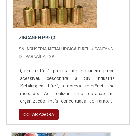
ZINCAGEM PREÇO
SN INDÚSTRIA METALÚRGICA EIRELI
/ SANTANA
DE PARNAÍBA - SP
Quem está à procura de zincagem preço
acessível, descobrirá a SN indústria
Metalúrgica Eireli, empresa referência no
mercado. Ao realizar uma cotação na
organização mais conceituada do ramo, o
cliente contará com serviços de excelência e o
COTAR AGORA
suporte de especialistas para sanar eventuais
dúvidas.ZINCAGEM PREÇO JUSTO E
ACESSÍVELQuem procura por zincagem preço