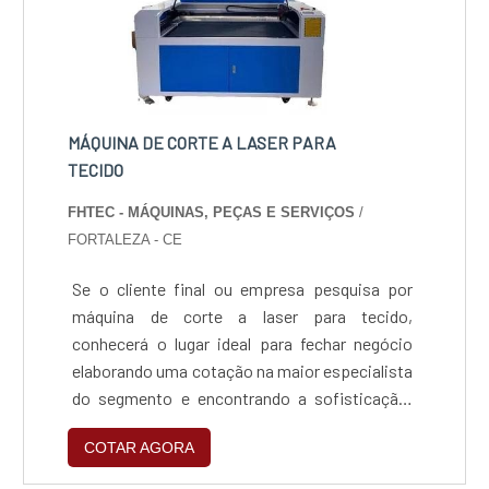
MÁQUINA DE CORTE A LASER PARA
TECIDO
FHTEC - MÁQUINAS, PEÇAS E SERVIÇOS
/
FORTALEZA - CE
Se o cliente final ou empresa pesquisa por
máquina de corte a laser para tecido,
conhecerá o lugar ideal para fechar negócio
elaborando uma cotação na maior especialista
do segmento e encontrando a sofisticação,
qualidade e preço justo em um só lugar.MAIS
COTAR AGORA
INFORMAÇÕES SOBRE A MÁQUINA DE CORTE
A LASER PARA TECIDOQuem pesquisa na