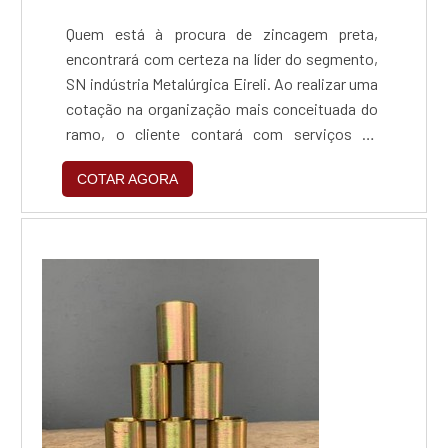
Quem está à procura de zincagem preta,
encontrará com certeza na líder do segmento,
SN indústria Metalúrgica Eireli. Ao realizar uma
cotação na organização mais conceituada do
ramo, o cliente contará com serviços de
excelência e o suporte de especialistas para
COTAR AGORA
sanar eventuais dúvidas.Quando o tema é
zincagem preta, com a SN indústria
Metalúrgica Eireli o cliente obterá excelente
custo-benefício e um design completo de
projetos, do plane...