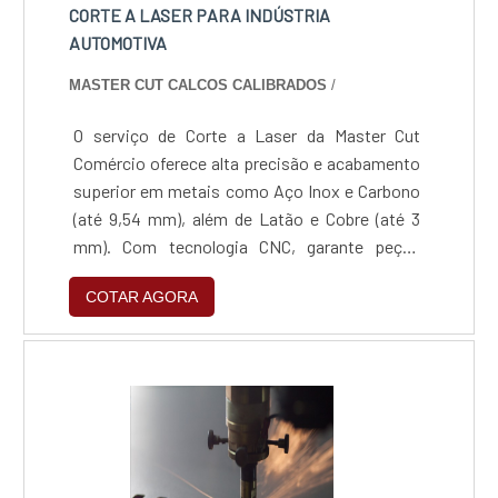
rigor técnico e agilidade.
CORTE A LASER PARA INDÚSTRIA
AUTOMOTIVA
MASTER CUT CALCOS CALIBRADOS
/
O serviço de Corte a Laser da Master Cut
Comércio oferece alta precisão e acabamento
superior em metais como Aço Inox e Carbono
(até 9,54 mm), além de Latão e Cobre (até 3
mm). Com tecnologia CNC, garante peças
isentas de rebarbas e fiel aos desenhos
COTAR AGORA
técnicos, com entrega rápida de 1 a 4 dias
úteis. É a solução ideal para prototipagem e
produção em série nos setores automotivo,
mecânico e de infraestrutura, assegurando
economia de material e repetibilidade
milimétrica.