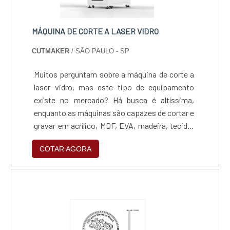
MÁQUINA DE CORTE A LASER VIDRO
CUTMAKER
/ SÃO PAULO - SP
Muitos perguntam sobre a máquina de corte a
laser vidro, mas este tipo de equipamento
existe no mercado? Há busca é altíssima,
enquanto as máquinas são capazes de cortar e
gravar em acrílico, MDF, EVA, madeira, tecido,
couro e os mais variados materiais.Cuidados
COTAR AGORA
importantes com o materialComo o corte a
laser é um processo de corte térmico,
produzido através da incidência de um feixe de
luz altamente concentrado e de elevada
potência, é possíve....