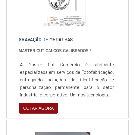
GRAVAÇÃO DE MEDALHAS
MASTER CUT CALCOS CALIBRADOS
/
A Master Cut Comércio é fabricante
especializada em serviços de Fotofabricação,
entregando soluções de identificação e
personalização permanente para o setor
industrial e corporativo. Unimos tecnologia de
ponta e rigor técnico para garantir que cada
COTAR AGORA
gravação seja uma assinatura de qualidade e
durabilidade, assegurando a rastreabilidade
total de componentes e a valorização estética
de seus produtos.