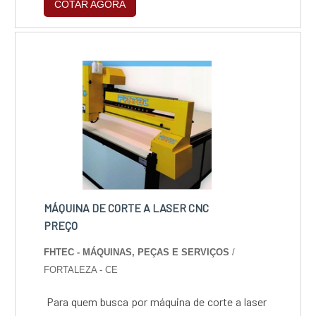
COTAR AGORA
vetoriais (.dxf, .dwg, .ai) e ideal para projetos
técnicos com tolerância dimensional rigorosa.
Processo ágil, preciso e versátil, adequado
para produção sob medida ou em escala, com
suporte técnico especializado e foco na
qualidade e eficiência.
MÁQUINA DE CORTE A LASER CNC
PREÇO
FHTEC - MÁQUINAS, PEÇAS E SERVIÇOS
/
FORTALEZA - CE
Para quem busca por máquina de corte a laser