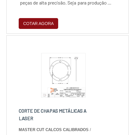
peças de alta precisão. Seja para produção em
série ou projetos personalizados, entregamos
confiabilidade e acabamento premium,
COTAR AGORA
garantindo que sua indústria opere com o que
há de mais moderno em processamento de
metais.os de alta exigência.
CORTE DE CHAPAS METÁLICAS A
LASER
MASTER CUT CALCOS CALIBRADOS
/