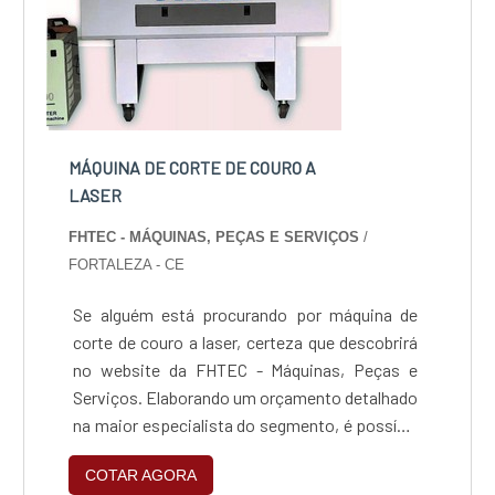
MÁQUINA DE CORTE DE COURO A
LASER
FHTEC - MÁQUINAS, PEÇAS E SERVIÇOS
/
FORTALEZA - CE
Se alguém está procurando por máquina de
corte de couro a laser, certeza que descobrirá
no website da FHTEC - Máquinas, Peças e
Serviços. Elaborando um orçamento detalhado
na maior especialista do segmento, é possível
encontrar detalhes sobre a maior referência de
COTAR AGORA
qualidade da área de atuação.MAIS