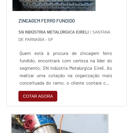
ZINCAGEM FERRO FUNDIDO
SN INDÚSTRIA METALÚRGICA EIRELI
/ SANTANA
DE PARNAÍBA - SP
Quem está à procura de zincagem ferro
fundido, encontrará com certeza na líder do
segmento, SN indústria Metalúrgica Eireli. Ao
realizar uma cotação na organização mais
conceituada do ramo, o cliente contará com
serviços de excelência e o suporte de
COTAR AGORA
especialistas para sanar eventuais
dúvidas.Quando o assunto é zincagem ferro
fundido, com os colaboradores da SN indústria
Metalúrgica Eireli o cliente encontrará ótima
qualidade e um design...