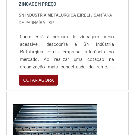
ZINCAGEM PREÇO
SN INDÚSTRIA METALÚRGICA EIRELI
/ SANTANA
DE PARNAÍBA - SP
Quem está à procura de zincagem preço
acessível, descobrirá a SN indústria
Metalúrgica Eireli, empresa referência no
mercado. Ao realizar uma cotação na
organização mais conceituada do ramo, o
cliente contará com serviços de excelência e o
COTAR AGORA
suporte de especialistas para sanar eventuais
dúvidas.ZINCAGEM PREÇO JUSTO E
ACESSÍVELQuem procura por zincagem preço
acessível em uma empresa que preza pela
segurança, encontra na internet a SN indús...