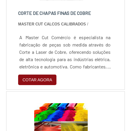
CORTE DE CHAPAS FINAS DE COBRE
MASTER CUT CALCOS CALIBRADOS
/
A Master Cut Comércio é especialista na
fabricação de peças sob medida através do
Corte a Laser de Cobre, oferecendo soluções
de alta tecnologia para as indústrias elétrica,
eletrônica e automotiva. Como fabricantes, a
empresa domina o processamento de metais
COTAR AGORA
refletivos, transformando projetos complexos
em componentes reais com precisão, rapidez
e o rigor técnico que o mercado industrial
exige.