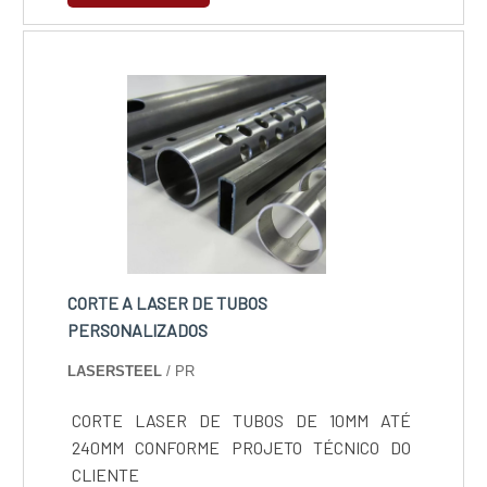
automotiva, naval, aeronáutica e muitas
outras.Funcionalidade correta do
procedimentoO corte do laser CNC é possível
por conta das emissões do laser passar por
div....
CORTE A LASER DE TUBOS
PERSONALIZADOS
LASERSTEEL
/ PR
CORTE LASER DE TUBOS DE 10MM ATÉ
240MM CONFORME PROJETO TÉCNICO DO
CLIENTE