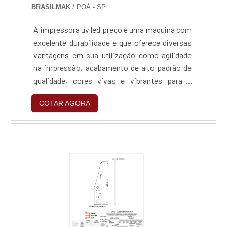
BRASILMAK
/ POÁ - SP
A impressora uv led preço é uma máquina com
excelente durabilidade e que oferece diversas
vantagens em sua utilização como agilidade
na impressão, acabamento de alto padrão de
qualidade, cores vivas e vibrantes para a
impressão, entre muitas outras.MAIS
COTAR AGORA
INFORMAÇÕES SOBRE AS IMPRESSORASA
impressora uv led possui essa nomenclatura
pois utiliza tecnologia de cura fria com
emissão de raios ultravioletas para secagem
do material. Esse sistema contribui também
para uma das vantagens que a impressora o.