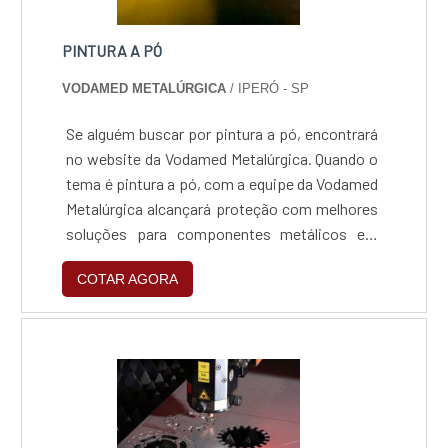
PINTURA A PÓ
VODAMED METALÚRGICA
/ IPERÓ - SP
Se alguém buscar por pintura a pó, encontrará
no website da Vodamed Metalúrgica. Quando o
tema é pintura a pó, com a equipe da Vodamed
Metalúrgica alcançará proteção com melhores
soluções para componentes metálicos em
geral.UM POUCO MAIS SOBRE A PINTURA A
COTAR AGORA
PÓA Vodamed Metalúrgica objetiva sua energia
em oferecer uma estrutura com escritório de
alta qualidade onde são realizadas as
atividades e sala de treinamento com
materiais sofisticados, tudo isso para garantir
que se tenha pintura a pó com proteção.Há
muitas maneiras eficientes de uma empresa