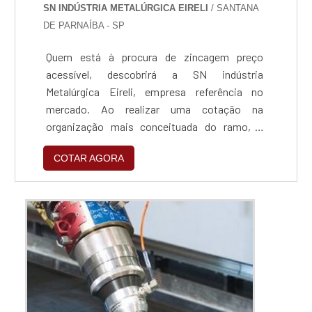
SN INDÚSTRIA METALÚRGICA EIRELI
/ SANTANA
DE PARNAÍBA - SP
Quem está à procura de zincagem preço
acessível, descobrirá a SN indústria
Metalúrgica Eireli, empresa referência no
mercado. Ao realizar uma cotação na
organização mais conceituada do ramo, o
cliente contará com serviços de excelência e o
COTAR AGORA
suporte de especialistas para sanar eventuais
dúvidas.ZINCAGEM PREÇO JUSTO E
ACESSÍVELQuem procura por zincagem preço
acessível em uma empresa que preza pela
segurança, encontra na internet a SN indús...