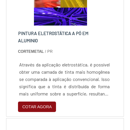
PINTURA ELETROSTÁTICA A PÓ EM
ALUMINIO
CORTEMETAL
/ PR
Através da aplicação eletrostática, é possível
obter uma camada de tinta mais homogênea
se comparada à aplicação convencional. Isso
significa que a tinta é distribuída de forma
mais uniforme sobre a superfície, resultando
em um acabamento mais consistente e uma
COTAR AGORA
durabilidade maior nas peças produzidas em
relação maior quanto a corrosão.