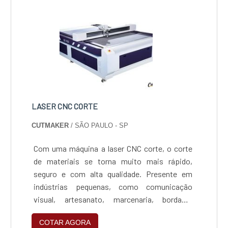
LASER CNC CORTE
CUTMAKER
/ SÃO PAULO - SP
Com uma máquina a laser CNC corte, o corte
de materiais se torna muito mais rápido,
seguro e com alta qualidade. Presente em
indústrias pequenas, como comunicação
visual, artesanato, marcenaria, bordado,
brindes, às grandes indústrias, como a
COTAR AGORA
indústria têxtil, metalúrgica, indústria