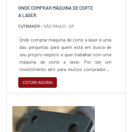
ONDE COMPRAR MÁQUINA DE CORTE
A LASER
CUTMAKER
/ SÃO PAULO - SP
Onde comprar máquina de corte a laser é uma
das perguntas para quem está em busca de
seu próprio negócio e quer trabalhar com uma
máquina de corte a laser. Por ser um
investimento alto para muitos compradores,
adquirir seu equipamento pode ser uma tarefa
COTAR AGORA
difícil, principalmente em achar um fornecedor
que apresente confiança e
compromisso.Cuidados importantes com o
materialPor ser um equipamento em alta,
existem muitos fornecedores de má...