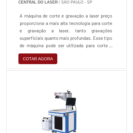
CENTRAL DO LASER
/ SÃO PAULO - SP
A máquina de corte e gravação a laser preço
proporciona a mais alta tecnologia para corte
e gravação a laser, tanto gravações
superficiais quanto mais profundas. Esse tipo
de máquina pode ser utilizada para corte e
gravação de materiais como: Vidro; Madeira;
COTAR AGORA
Plástico; Aço; Entre outros.As
funcionalidades desta máquina A máquina de
corte e gravação a laser realiza o processo
através de um feixe de luz em alta potência
capaz de derreter ou evapo....