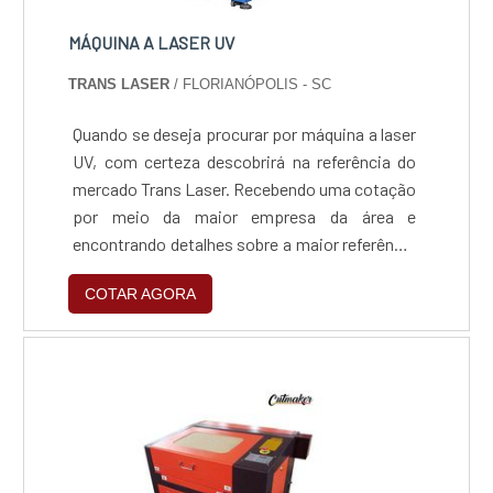
MÁQUINA A LASER UV
TRANS LASER
/ FLORIANÓPOLIS - SC
Quando se deseja procurar por máquina a laser
UV, com certeza descobrirá na referência do
mercado Trans Laser. Recebendo uma cotação
por meio da maior empresa da área e
encontrando detalhes sobre a maior referência
de qualidade, a compra é mais segura.Quando
COTAR AGORA
o assunto é máquina a laser UV, com a Trans
Laser alcançará precisão com equipamentos
ideais para pequenas, médias e grandes
empresas com excelente relação custo-
benefício.MAIS INFORMAÇÕES RELEVANTES
SOBRE A MÁQUINA A LASER UVHá muitas
maneiras eficientes de demonstrar
competência e excelência em uma área de