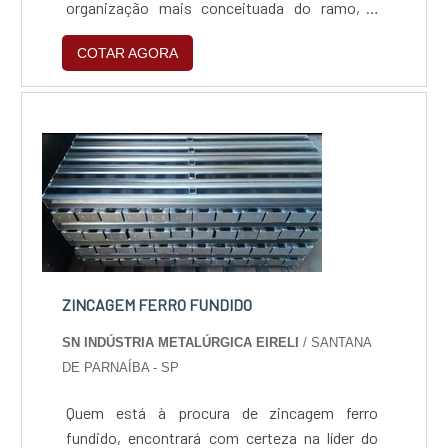
organização mais conceituada do ramo, o
cliente contará com serviços de excelência e o
COTAR AGORA
suporte de especialistas para sanar eventuais
dúvidas.ZINCAGEM PREÇO JUSTO E
ACESSÍVELQuem procura por zincagem preço
acessível em uma empresa que preza pela
segurança, encontra na internet a SN indús...
ZINCAGEM FERRO FUNDIDO
SN INDÚSTRIA METALÚRGICA EIRELI
/ SANTANA
DE PARNAÍBA - SP
Quem está à procura de zincagem ferro
fundido, encontrará com certeza na líder do