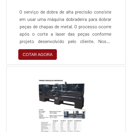
O serviço de dobra de alta precisão consiste
em usar uma máquina dobradeira para dobrar
peças de chapas de metal. O processo ocorre
após o corte a laser das peças conforme
projeto desenvolvido pelo cliente. Nosso
equipamento tem a capacidade de dobrar
COTAR AGORA
peças até 3 metros de comprimento.