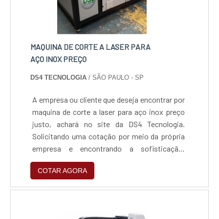
MAQUINA DE CORTE A LASER PARA
AÇO INOX PREÇO
DS4 TECNOLOGIA
/ SÃO PAULO - SP
A empresa ou cliente que deseja encontrar por
maquina de corte a laser para aço inox preço
justo, achará no site da DS4 Tecnologia.
Solicitando uma cotação por meio da própria
empresa e encontrando a sofisticação,
qualidade e preço justo em um só
COTAR AGORA
lugar.ALGUNS DETALHES SOBRE MAQUINA
DE CORTE A LASER PARA AÇO INOX
PREÇOQuem quer encontrar maquinas de corte
a laser para aço inox preço acessível e em uma