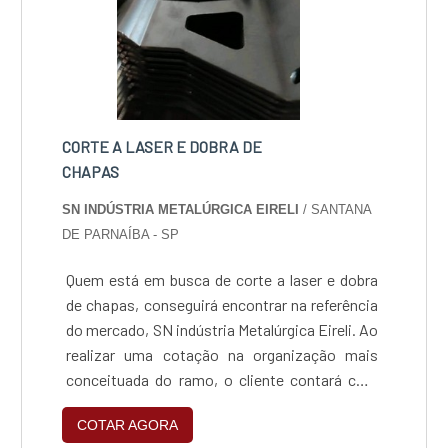
mercado, e em instalações modernas,
garantindo assim, a sua confiança e boa
cotação no mercado.A FHTEC - Máquinas,
Peças e Serviços é uma empresa que tem
despontado no mercado pela idoneidade em
tudo que faz onde garante uma entrega de
CORTE A LASER E DOBRA DE
excelência de ponta a ponta.
CHAPAS
SN INDÚSTRIA METALÚRGICA EIRELI
/ SANTANA
DE PARNAÍBA - SP
Quem está em busca de corte a laser e dobra
de chapas, conseguirá encontrar na referência
do mercado, SN indústria Metalúrgica Eireli. Ao
realizar uma cotação na organização mais
conceituada do ramo, o cliente contará com
serviços de excelência e o suporte de
COTAR AGORA
especialistas para sanar eventuais