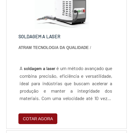
SOLDAGEM A LASER
ATRAM TECNOLOGIA DA QUALIDADE
/
A
é um método avançado que
soldagem a laser
combina precisão, eficiência e versatilidade,
ideal para indústrias que buscam acelerar a
produção e manter a integridade dos
materiais. Com uma velocidade até 10 vezes
maior em chapas finas, este processo reduz a
deformação térmica, as emissões e o
COTAR AGORA
consumo de recursos, promovendo práticas
sustentáveis e diminuindo custos