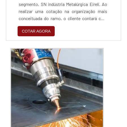
segmento, SN indústria Metalúrgica Eireli. Ao
realizar uma cotação na organização mais
conceituada do ramo, o cliente contará com
serviços de excelência e o suporte de
COTAR AGORA
especialistas para sanar eventuais
dúvidas.Quando o assunto é zincagem ferro
fundido, com os colaboradores da SN indústria
Metalúrgica Eireli o cliente encontrará ótima
qualidade e um design...