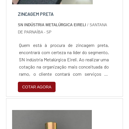
ZINCAGEM PRETA
SN INDÚSTRIA METALÚRGICA EIRELI
/ SANTANA
DE PARNAÍBA - SP
Quem está à procura de zincagem preta,
encontrará com certeza na líder do segmento,
SN indústria Metalúrgica Eireli. Ao realizar uma
cotação na organização mais conceituada do
ramo, o cliente contará com serviços de
excelência e o suporte de especialistas para
COTAR AGORA
sanar eventuais dúvidas.Quando o tema é
zincagem preta, com a SN indústria
Metalúrgica Eireli o cliente obterá excelente
custo-benefício e um design completo de
projetos, do plane...