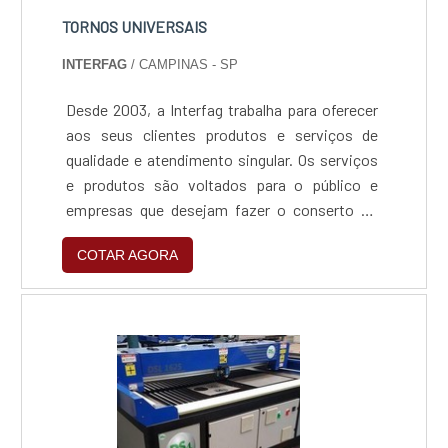
TORNOS UNIVERSAIS
INTERFAG
/ CAMPINAS - SP
Desde 2003, a Interfag trabalha para oferecer
aos seus clientes produtos e serviços de
qualidade e atendimento singular. Os serviços
e produtos são voltados para o público e
empresas que desejam fazer o conserto ou
manuenção de equipamentos, como os tornos
COTAR AGORA
universais.Os tornos universais da Interfag
são completos, variam de 1m até 12 metros de
comprimento, possuem linha leve e
pesada.Garanta a qualidade para os seus
tornos universais e outros equipamentos.Para
maiores informações acesse o nosso site!