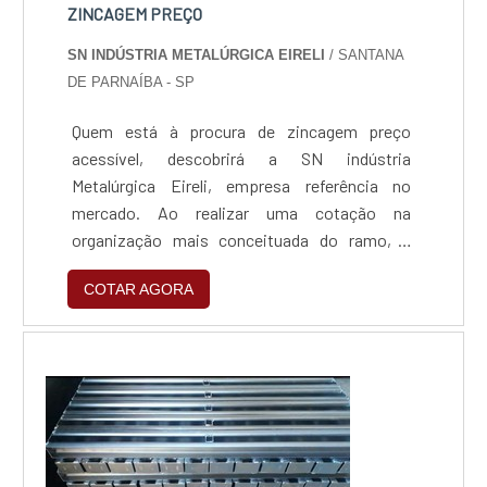
ZINCAGEM PREÇO
SN INDÚSTRIA METALÚRGICA EIRELI
/ SANTANA
DE PARNAÍBA - SP
Quem está à procura de zincagem preço
acessível, descobrirá a SN indústria
Metalúrgica Eireli, empresa referência no
mercado. Ao realizar uma cotação na
organização mais conceituada do ramo, o
cliente contará com serviços de excelência e o
COTAR AGORA
suporte de especialistas para sanar eventuais
dúvidas.ZINCAGEM PREÇO JUSTO E
ACESSÍVELQuem procura por zincagem preço
acessível em uma empresa que preza pela
segurança, encontra na internet a SN indús...