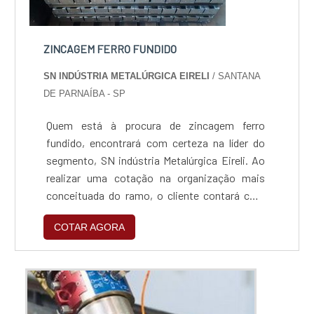
ZINCAGEM FERRO FUNDIDO
SN INDÚSTRIA METALÚRGICA EIRELI
/ SANTANA
DE PARNAÍBA - SP
Quem está à procura de zincagem ferro
fundido, encontrará com certeza na líder do
segmento, SN indústria Metalúrgica Eireli. Ao
realizar uma cotação na organização mais
conceituada do ramo, o cliente contará com
serviços de excelência e o suporte de
COTAR AGORA
especialistas para sanar eventuais
dúvidas.Quando o assunto é zincagem ferro
fundido, com os colaboradores da SN indústria
Metalúrgica Eireli o cliente encontrará ótima
qualidade e um design...