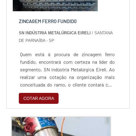
ZINCAGEM FERRO FUNDIDO
SN INDÚSTRIA METALÚRGICA EIRELI
/ SANTANA
DE PARNAÍBA - SP
Quem está à procura de zincagem ferro
fundido, encontrará com certeza na líder do
segmento, SN indústria Metalúrgica Eireli. Ao
realizar uma cotação na organização mais
conceituada do ramo, o cliente contará com
serviços de excelência e o suporte de
COTAR AGORA
especialistas para sanar eventuais
dúvidas.Quando o assunto é zincagem ferro
fundido, com os colaboradores da SN indústria
Metalúrgica Eireli o cliente encontrará ótima
qualidade e um design...