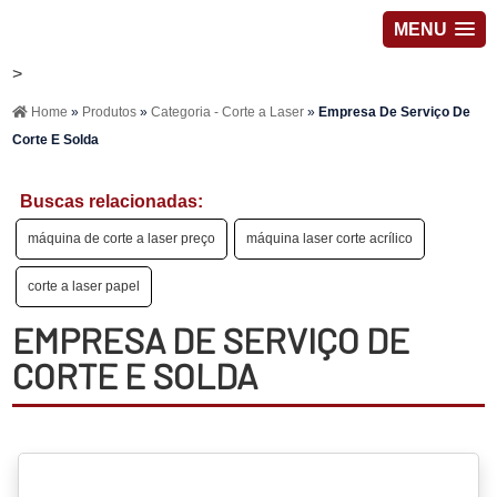
MENU
>
Home
»
Produtos
»
Categoria - Corte a Laser
»
Empresa De Serviço De
Corte E Solda
Buscas relacionadas:
máquina de corte a laser preço
máquina laser corte acrílico
corte a laser papel
EMPRESA DE SERVIÇO DE
CORTE E SOLDA