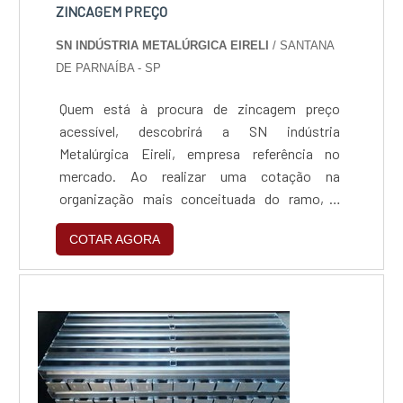
ZINCAGEM PREÇO
SN INDÚSTRIA METALÚRGICA EIRELI
/ SANTANA
DE PARNAÍBA - SP
Quem está à procura de zincagem preço
acessível, descobrirá a SN indústria
Metalúrgica Eireli, empresa referência no
mercado. Ao realizar uma cotação na
organização mais conceituada do ramo, o
cliente contará com serviços de excelência e o
COTAR AGORA
suporte de especialistas para sanar eventuais
dúvidas.ZINCAGEM PREÇO JUSTO E
ACESSÍVELQuem procura por zincagem preço
acessível em uma empresa que preza pela
segurança, encontra na internet a SN indús...