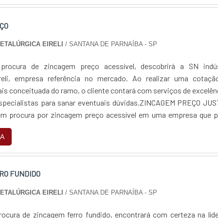
ÇO
METALÚRGICA EIRELI
/ SANTANA DE PARNAÍBA - SP
rocura de zincagem preço acessível, descobrirá a SN indús
ireli, empresa referência no mercado. Ao realizar uma cotaçã
is conceituada do ramo, o cliente contará com serviços de excelên
especialistas para sanar eventuais dúvidas.ZINCAGEM PREÇO JUS
 procura por zincagem preço acessível em uma empresa que p
 encontra na internet a SN indús...
A
RO FUNDIDO
METALÚRGICA EIRELI
/ SANTANA DE PARNAÍBA - SP
ocura de zincagem ferro fundido, encontrará com certeza na líd