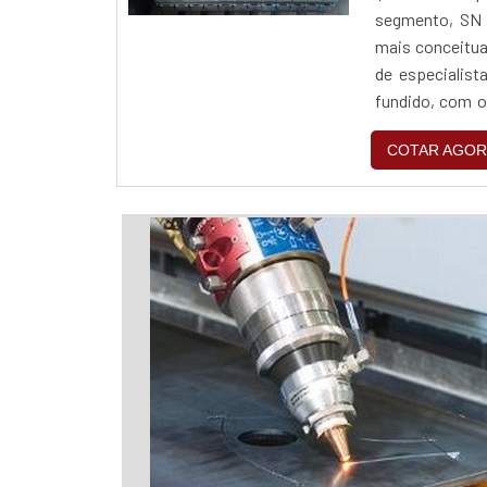
segmento, SN i
mais conceitua
de especialist
fundido, com os
ótima qualidade
COTAR AGOR