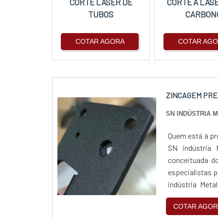
CORTE LASER DE
CORTE A LAS
TUBOS
CARBON
COTAR AGORA
COTAR AG
ZINCAGEM PRE
SN INDÚSTRIA 
Quem está à pr
SN indústria 
conceituada do
especialistas 
indústria Meta
completo de pro
COTAR AGOR