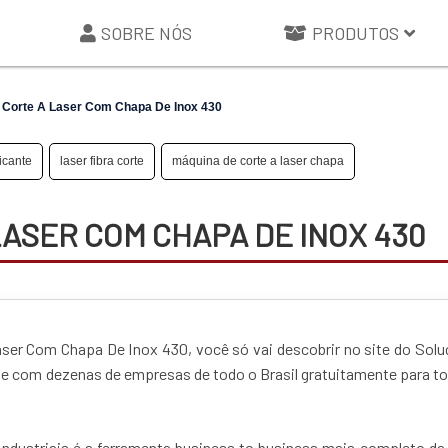
SOBRE NÓS
PRODUTOS
e Corte A Laser Com Chapa De Inox 430
icante
laser fibra corte
máquina de corte a laser chapa
LASER COM CHAPA DE INOX 430
aser Com Chapa De Inox 430, você só vai descobrir no site do Sol
te com dezenas de empresas de todo o Brasil gratuitamente para t
ndustriais é a ferramenta business to business mais completo da