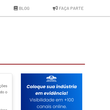
BLOG
FAÇA PARTE
uções
odo o
 área