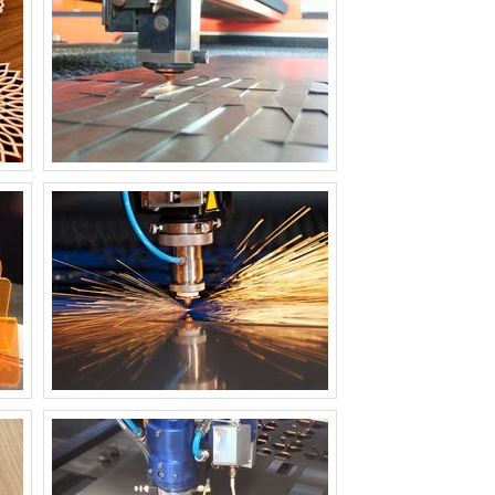
MÁQUINA DE CORTE A LASER PARA
TECIDO
MÁQUINA DE CORTE A LASER PARA TUBOS
MÁQUINA DE CORTE A LASER PEQUENA
MÁQUINA DE CORTE A LASER PORTÁTIL
MÁQUINA DE CORTE A LASER PREÇO
MÁQUINA DE CORTE A LASER SP
MÁQUINA DE CORTE A LASER TECIDO
PREÇO
MÁQUINA DE CORTE A LASER VIDRO
MÁQUINA DE CORTE A LASER WS 10080
80W
MÁQUINA DE CORTE DE TECIDO A LASER
PREÇO
MÁQUINA DE CORTE DE TECIDO
INDUSTRIAL A LASER
MÁQUINA DE CORTE LASER
MÁQUINA DE CORTE LASER INDUSTRIAL