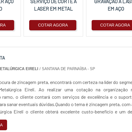
ER AÇO
SERVIÇO DE CORTE A
GRAVAÇÃO A LAS
O
LASER EM METAL
EM AÇO
ORA
COTAR AGORA
COTAR AGORA
TA
METALÚRGICA EIRELI
/ SANTANA DE PARNAÍBA - SP
ocura de zincagem preta, encontrará com certeza na líder do segm
Metalúrgica Eireli. Ao realizar uma cotação na organização 
 ramo, o cliente contará com serviços de excelência e o suport
para sanar eventuais dúvidas.Quando o tema é zincagem preta, com
lúrgica Eireli o cliente obterá excelente custo-benefício e um d
jetos, do plane...
A