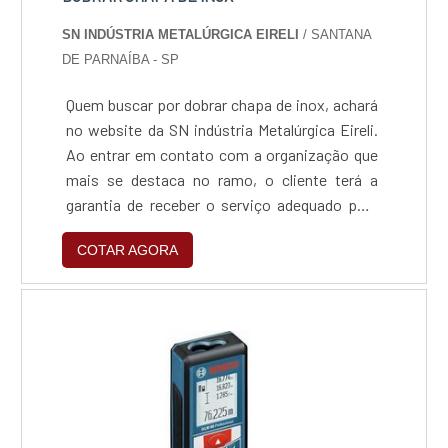
SN INDÚSTRIA METALÚRGICA EIRELI
/ SANTANA
DE PARNAÍBA - SP
Quem buscar por dobrar chapa de inox, achará
no website da SN indústria Metalúrgica Eireli.
Ao entrar em contato com a organização que
mais se destaca no ramo, o cliente terá a
garantia de receber o serviço adequado para
cada necessidade, além de contar com o
COTAR AGORA
suporte de uma equipe pronta para sanar
qualquer dúvida.Quando a busca é por dobrar
chapa de inox, com os melhores profissionais
da SN indústria Metalúrgica Eireli o cliente
encontrará assertividade e comprometimento
com o resultado final.MAIS INFORMAÇÕES
RELEVANTES SOBRE DOBRAR CHAPA DE
INOXA SN indústria Metalúrgica Eireli foca sua