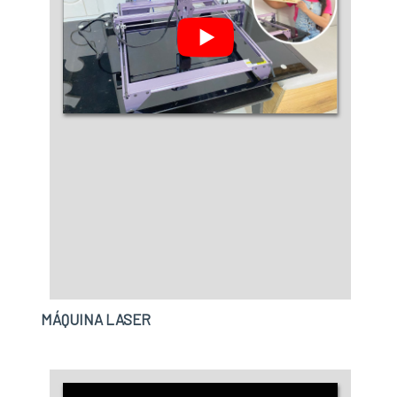
experiência de todos os clientes.
Disponibilizando para os clientes máquina de
corte a laser e máquina para vacina anti furto,
a companhia garante o que há de melhor na
atualidade.Ainda focando na qualidade da
máquina de vacina antifurto, mais do que visar
apenas lucratividade, deve oferecer produtos e
serviços que tenham ótima qualidade e
precisão, características simples mas que
mostram o comprometimento da empresa
com seus clientes.Existem muitas formas
diferentes de demonstrar conhecimento e
autoridade em uma área de atuação. Por que a
Trans Laser é referência quando o assunto for
máquina de vacina antifurto: Funcionários
MÁQUINA LASER
eficientes; Profissionais com vasta
experiência nas diversas áreas de atuação;
Trabalhadores de alta qualidade; Escritório de
alta qualidade onde são realizadas as