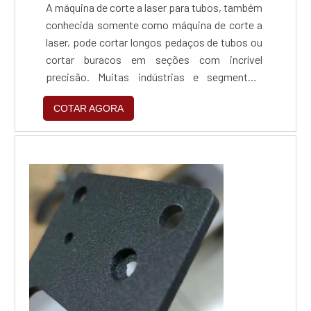
A máquina de corte a laser para tubos, também
conhecida somente como máquina de corte a
laser, pode cortar longos pedaços de tubos ou
cortar buracos em seções com incrível
precisão. Muitas indústrias e segmentos,
como aeronáutica, agricultura, arquitetura,
COTAR AGORA
automotiva, náutica, etc, utilizam este
maquinário capaz de cortar materiais de
grandes diâmetros e variadas espessuras,
sem perda de produtividade.Vantagens de
contar com o material...