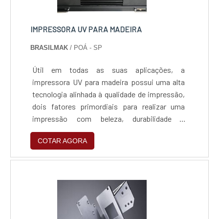
consulte o nosso site e faça um orçamento!
IMPRESSORA UV PARA MADEIRA
BRASILMAK
/ POÁ - SP
Útil em todas as suas aplicações, a
impressora UV para madeira possui uma alta
tecnologia alinhada à qualidade de impressão,
dois fatores primordiais para realizar uma
impressão com beleza, durabilidade e
atratividade. Sendo assim, é comum que seja
COTAR AGORA
utilizada para: Comunicação visual;
Decorações; Revestimentos; E outros
serviços.MAIS INFORMAÇÕES SOBRE A
IMPRESSORAO que dá a possibilidade de
imprimir em madeira, é que a impressora UV
possui um elevado desempenho e
adaptabilidade, capaz de assegura.