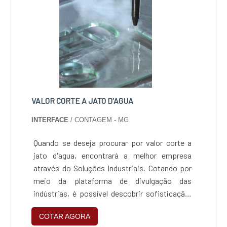
de Inox 430 Escovado Cortamos até 2,00 mm
de espessura / Chapas de Alumínio Cortamos
até 5 mm de espessura)
VALOR CORTE A JATO D'AGUA
INTERFACE
/ CONTAGEM - MG
Quando se deseja procurar por valor corte a
jato d'agua, encontrará a melhor empresa
através do Soluções Industriais. Cotando por
meio da plataforma de divulgação das
indústrias, é possível descobrir sofisticação,
qualidade e preço justo em um só lugar.Sim, o
COTAR AGORA
lugar é aqui! Quando o desejo é por valor corte