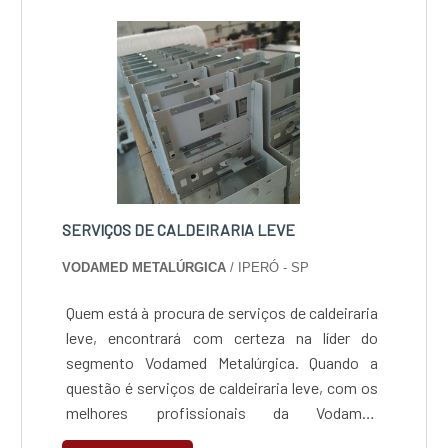
instalações modernas, garantindo assim,
confiabilidade e boa cotação no mercado.A SN
indústria Metalúrgica Eireli é uma empresa que
tem sido preferência no segmento pela
seriedade e qualidade que garante o sucesso
dos clientes de ponta a ponta.
SERVIÇOS DE CALDEIRARIA LEVE
VODAMED METALÚRGICA
/ IPERÓ - SP
Quem está à procura de serviços de caldeiraria
leve, encontrará com certeza na líder do
segmento Vodamed Metalúrgica. Quando a
questão é serviços de caldeiraria leve, com os
melhores profissionais da Vodamed
Metalúrgica atingirá ótima qualidade que gera