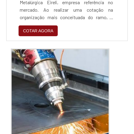
Metalúrgica Eireli, empresa referência no
mercado. Ao realizar uma cotação na
organização mais conceituada do ramo, o
cliente contará com serviços de excelência e o
COTAR AGORA
suporte de especialistas para sanar eventuais
dúvidas.ZINCAGEM PREÇO JUSTO E
ACESSÍVELQuem procura por zincagem preço
acessível em uma empresa que preza pela
segurança, encontra na internet a SN indús...