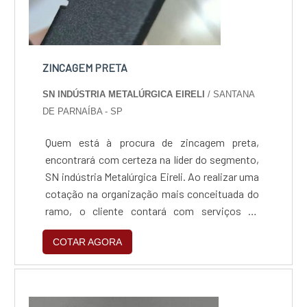
ZINCAGEM PRETA
SN INDÚSTRIA METALÚRGICA EIRELI
/ SANTANA
DE PARNAÍBA - SP
Quem está à procura de zincagem preta,
encontrará com certeza na líder do segmento,
SN indústria Metalúrgica Eireli. Ao realizar uma
cotação na organização mais conceituada do
ramo, o cliente contará com serviços de
excelência e o suporte de especialistas para
COTAR AGORA
sanar eventuais dúvidas.Quando o tema é
zincagem preta, com a SN indústria
Metalúrgica Eireli o cliente obterá excelente
custo-benefício e um design completo de