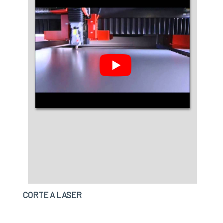
atividades; Equipamentos de última
geração.QUALIDADES E PONTOS FORTES DA
EMPRESAApenas na Trans Laser existem as
melhores condições para quem deseja achar o
que precisa para máquina de vacina antifurto.
Com foco na experiência dos clientes, oferece
itens variados como máquina de corte a laser e
máquina para gravação UV.Isso se deve ao
fato de ser comprometida com os serviços e
inovadora, conquistas adquiridas porque
investiu em uma estrutura que hoje conta com
escritório de alta qualidade onde são
realizadas as atividades e tecnologia de
ponta. Tudo isso, somado à performance de
uma equipe de funcionários eficientes e
CORTE A LASER
trabalhadores de alta qualidade, comprova sua
essência de trazer o melhor para todos os
clientes. Aproveite a visita para acessar o site