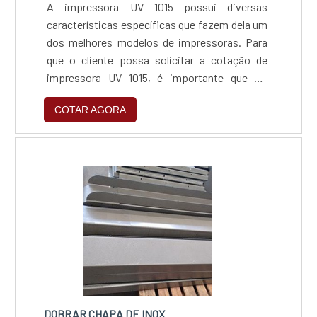
A impressora UV 1015 possui diversas
características específicas que fazem dela um
dos melhores modelos de impressoras. Para
que o cliente possa solicitar a cotação de
impressora UV 1015, é importante que ele
conheça algumas destas características, são
COTAR AGORA
elas: Seu alto desempenho e qualidade;
Proporciona cores vivas a impressão; Possui
alta velocidade; Possibilita alta precisão na
impressão; Alta resolução; Alta durabilidade;
Gotas de variável função com impressão em 6
cores; Sistema de circulação.
DOBRAR CHAPA DE INOX