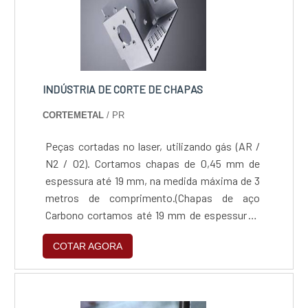
INDÚSTRIA DE CORTE DE CHAPAS
CORTEMETAL
/ PR
Peças cortadas no laser, utilizando gás (AR /
N2 / O2). Cortamos chapas de 0,45 mm de
espessura até 19 mm, na medida máxima de 3
metros de comprimento.(Chapas de aço
Carbono cortamos até 19 mm de espessura /
Chapas de Inox 304 Comum Cortamos até 9,5
COTAR AGORA
mm de espessura / Chapas de Inox 304
Escovado Cortamos até 3,00 mm de
espessura / Chapas de Inox 430 Comum
Cortamos até 2,5 mm de espessura / Chapas