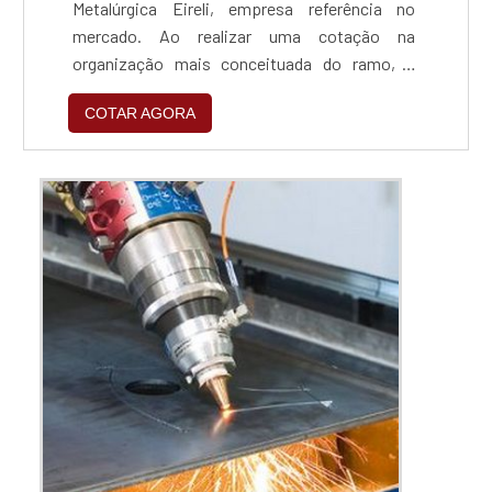
Metalúrgica Eireli, empresa referência no
mercado. Ao realizar uma cotação na
organização mais conceituada do ramo, o
cliente contará com serviços de excelência e o
COTAR AGORA
suporte de especialistas para sanar eventuais
dúvidas.ZINCAGEM PREÇO JUSTO E
ACESSÍVELQuem procura por zincagem preço
acessível em uma empresa que preza pela
segurança, encontra na internet a SN indús...