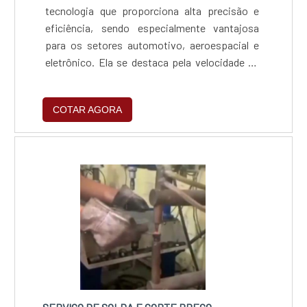
tecnologia que proporciona alta precisão e
eficiência, sendo especialmente vantajosa
para os setores automotivo, aeroespacial e
eletrônico. Ela se destaca pela velocidade de
produção, baixa deformação térmica e
capacidade de reduzir custos operacionais,
COTAR AGORA
além de promover um ambiente de trabalho
mais seguro e sustentável, tornando-se a
escolha ideal para empresas que buscam
inovação e competitividade.