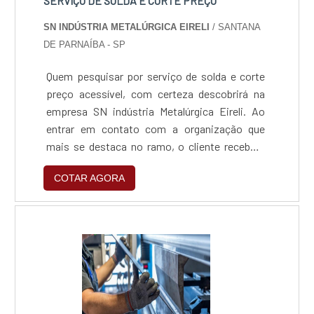
SERVIÇO DE SOLDA E CORTE PREÇO
SN INDÚSTRIA METALÚRGICA EIRELI
/ SANTANA
DE PARNAÍBA - SP
Quem pesquisar por serviço de solda e corte
preço acessível, com certeza descobrirá na
empresa SN indústria Metalúrgica Eireli. Ao
entrar em contato com a organização que
mais se destaca no ramo, o cliente receberá
um suporte completo para sanar eventuais
COTAR AGORA
dúvidas sobre o serviço que deseja
solicitar.Quando o desejo é por serviço de
solda e corte preço justo, com os
profissionais especializados da SN indústria
Metalúrgica Eireli o cliente obterá proteção e
as melhores soluções para indústrias de
diversos segmentos.SERVIÇO DE SOLDA E
CORTE PREÇO JUSTO E ACESSÍVELA SN