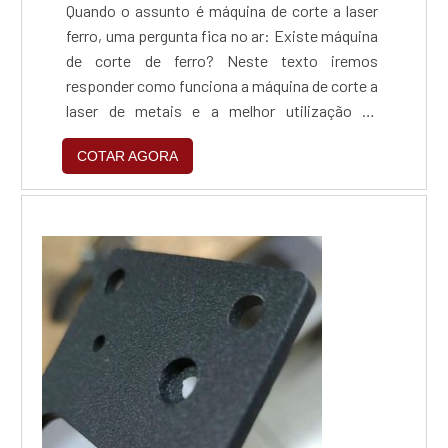
Quando o assunto é máquina de corte a laser
ferro, uma pergunta fica no ar: Existe máquina
de corte de ferro? Neste texto iremos
responder como funciona a máquina de corte a
laser de metais e a melhor utilização de
nomenclaturas. Em primeiro lugar, corte de
COTAR AGORA
ferro não deve ser confundido com corte de
metal, como aço carbono ou alumínio, pois o
ferro nada mais é do que a propriedade química
base como material para a construção de
metais,...