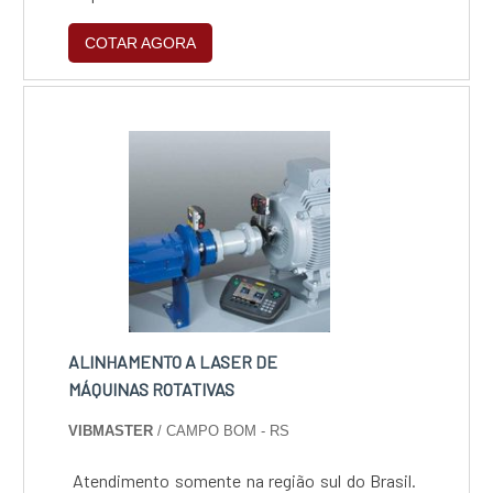
transformamos chapas e perfis em
COTAR AGORA
componentes industriais de alta performance
e peças decorativas complexas, unindo
agilidade produtiva ao rigor técnico exigido
pelos nossos clientes.
ALINHAMENTO A LASER DE
MÁQUINAS ROTATIVAS
VIBMASTER
/ CAMPO BOM - RS
Atendimento somente na região sul do Brasil.