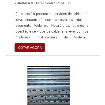
VODAMED METALÚRGICA
/ IPERÓ - SP
Quem está à procura de serviços de caldeiraria
leve, encontrará com certeza na líder do
segmento Vodamed Metalúrgica. Quando a
questão é serviços de caldeiraria leve, com os
melhores profissionais da Vodamed
Metalúrgica atingirá ótima qualidade que gera
COTAR AGORA
crescimento sustentável.INFORMAÇÕES
SOBRE OS SERVIÇOS DE CALDEIRARIA
LEVEA Vodamed Metalúrgica objetiva sua
energia em criar para cada cliente uma
estrutura com escritório de alta qualidade
onde são realizadas as atividades e estrutura
suficiente para atender todas as demandas,
tudo para oferecer serviços de caldeiraria leve
com precisão.Há muitas maneiras eficientes
de uma empresa demonstrar competência,