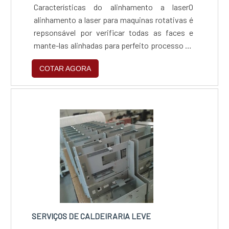
Características do alinhamento a laserO
alinhamento a laser para maquinas rotativas é
repsonsável por verificar todas as faces e
mante-las alinhadas para perfeito processo de
rotação,levando em consideração a distância
COTAR AGORA
e o plano em que a maquina será inserida.O
alinhamento garante o bom funcionamento do
produto, como por exemplo Reduzir a
vibração; Alinhar corretamente; Garantir o
bom funcionamento;....
SERVIÇOS DE CALDEIRARIA LEVE