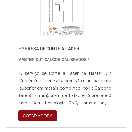
EMPRESA DE CORTE A LASER
MASTER CUT CALCOS CALIBRADOS
/
O serviço de Corte a Laser da Master Cut
Comércio oferece alta precisão e acabamento
superior em metais como Aço Inox e Carbono
(até 9,54 mm), além de Latão e Cobre (até 3
mm). Com tecnologia CNC, garante peças
isentas de rebarbas e fiel aos desenhos
COTAR AGORA
técnicos, com entrega rápida de 1 a 4 dias
úteis. É a solução ideal para prototipagem e
produção em série nos setores automotivo,