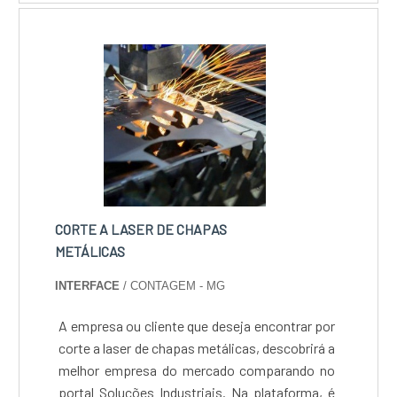
zincagem preta e soldagem com ótima
rigorosas especificações, sem nenhum tipo
qualidade e proteção.Para uma maior
de anomalia ou deformação.
satisfação dos clientes, a empresa busca
investir nos melhores profissionais do
mercado, e em instalações modernas,
garantindo assim, confiabilidade e boa
cotação no mercado.A SN indústria
Metalúrgica Eireli é uma empresa que tem
despontado no segmento por toda seriedade e
qualidade, o que comprova sua essência de
CORTE A LASER DE CHAPAS
trazer o melhor para os parceiros.
METÁLICAS
INTERFACE
/ CONTAGEM - MG
A empresa ou cliente que deseja encontrar por
corte a laser de chapas metálicas, descobrirá a
melhor empresa do mercado comparando no
portal Soluções Industriais. Na plataforma, é