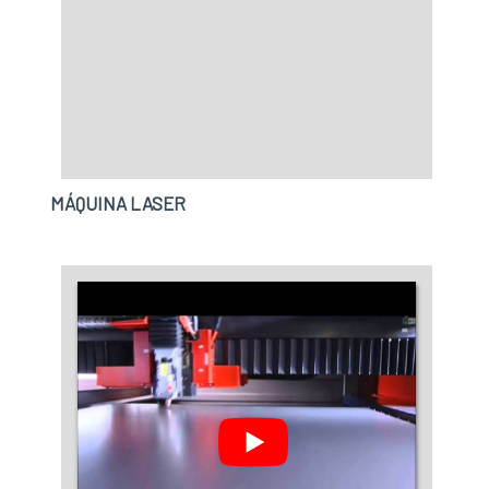
as melhores variedades no segmento quando o
assunto for máquina de cortar couro a laser
preço justo. Sempre de olho no mercado, traz
novidades em itens como gravação a laser
industrial e laser fibra de gravação.É uma
empresa comprometida com seus serviços e
uma empresa inovadora, padrões possíveis
por contar com escritório de alta qualidade
MÁQUINA LASER
onde são realizadas as atividades e estrutura
suficiente para atender todas as
demandas. Tudo isso, somado à performance
de uma equipe multidisciplinar de consultores
associados e profissionais com vasta
experiência na área de atuação, comprova sua
essência de trazer o melhor para todos os
clientes.