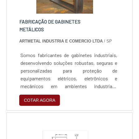
FABRICAÇÃO DE GABINETES
METÁLICOS
ARTMETAL INDUSTRIA E COMERCIO LTDA
/ SP
Somos fabricantes de gabinetes industriais,
desenvolvendo soluções robustas, seguras e
personalizadas para proteção de
equipamentos elétricos, eletrônicos e
mecânicos em ambientes industriais.
Produzimos gabinetes metálicos com alta
COTAR AGORA
durabilidade, resistência e qualidade, utilizando
materiais como aço carbono, aço metálico e
alumínio, com acabamentos anticorrosivos e
pintura eletrostática.