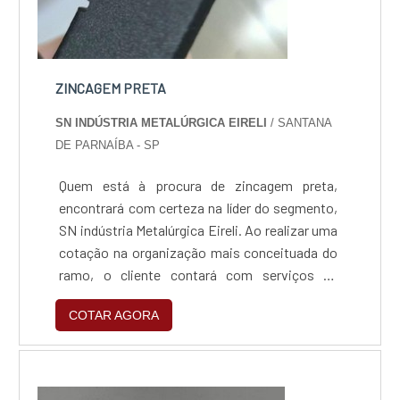
ZINCAGEM PRETA
SN INDÚSTRIA METALÚRGICA EIRELI
/ SANTANA
DE PARNAÍBA - SP
Quem está à procura de zincagem preta,
encontrará com certeza na líder do segmento,
SN indústria Metalúrgica Eireli. Ao realizar uma
cotação na organização mais conceituada do
ramo, o cliente contará com serviços de
excelência e o suporte de especialistas para
COTAR AGORA
sanar eventuais dúvidas.Quando o tema é
zincagem preta, com a SN indústria
Metalúrgica Eireli o cliente obterá excelente
custo-benefício e um design completo de