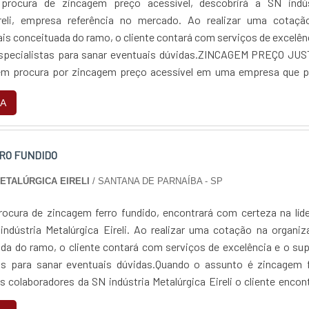
rocura de zincagem preço acessível, descobrirá a SN indús
ireli, empresa referência no mercado. Ao realizar uma cotaçã
is conceituada do ramo, o cliente contará com serviços de excelên
especialistas para sanar eventuais dúvidas.ZINCAGEM PREÇO JUS
 procura por zincagem preço acessível em uma empresa que p
 encontra na internet a SN indús...
A
RO FUNDIDO
METALÚRGICA EIRELI
/ SANTANA DE PARNAÍBA - SP
ocura de zincagem ferro fundido, encontrará com certeza na líd
ndústria Metalúrgica Eireli. Ao realizar uma cotação na organi
da do ramo, o cliente contará com serviços de excelência e o su
as para sanar eventuais dúvidas.Quando o assunto é zincagem f
 colaboradores da SN indústria Metalúrgica Eireli o cliente encon
 e um design...