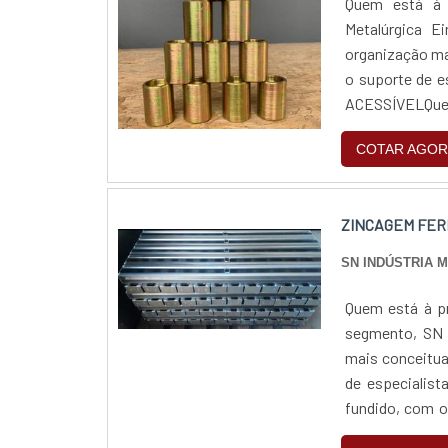
Quem está à p
Metalúrgica E
organização ma
o suporte de 
ACESSÍVELQuem
pela segurança,
COTAR AGOR
ZINCAGEM FER
SN INDÚSTRIA 
Quem está à pr
segmento, SN i
mais conceitua
de especialist
fundido, com os
ótima qualidade