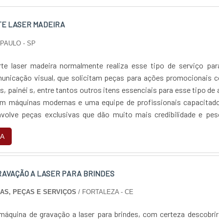
E LASER MADEIRA
PAULO - SP
te laser madeira normalmente realiza esse tipo de serviço par
unicação visual, que solicitam peças para ações promocionais 
ys, painéi s, entre tantos outros itens essenciais para esse tipo de
Com máquinas modernas e uma equipe de profissionais capacitado
volve peças exclusivas que dão muito mais credibilidade e pes
tos envolvidos em nas açõ....
A
RAVAÇÃO A LASER PARA BRINDES
NAS, PEÇAS E SERVIÇOS
/ FORTALEZA - CE
áquina de gravação a laser para brindes, com certeza descobrir