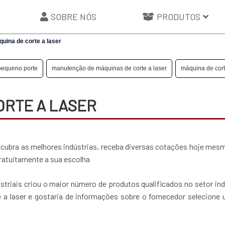
SOBRE NÓS
PRODUTOS
uina de corte a laser
 pequeno porte
manutenção de máquinas de corte a laser
máquina de cort
ORTE A LASER
escubra as melhores indústrias, receba diversas cotações hoje me
ratuitamente a sua escolha
triais criou o maior número de produtos qualificados no setor indu
 a laser e gostaria de informações sobre o fornecedor selecione