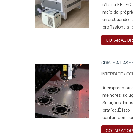
site da FHTEC 
meio da própri
erros.Quando
profissionais
encontra ót
COTAR AGOR
clientes.INF
FHTEC - Máqui
clientes uma 
CORTE A LASE
atividades e 
gravação a las
INTERFACE
/ CO
empresa demons
FHTEC - Máquin
A empresa ou cl
compra de máqu
melhores solu
Estrutura suf
Soluções Indus
geração.Ainda
prática.É isto!
descartar emp
contar com os
assertividade,
qualidade com
para os client
COTAR AGOR
SOBRE CORTE