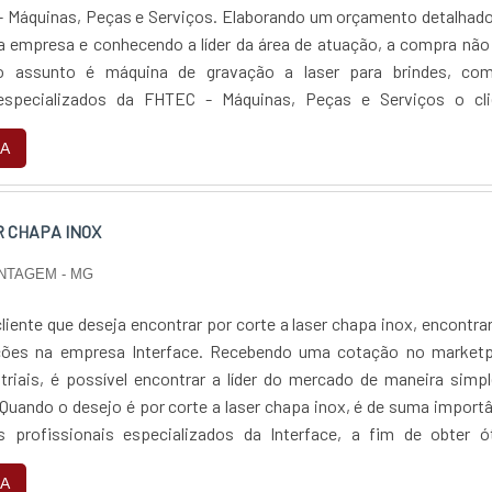
- Máquinas, Peças e Serviços. Elaborando um orçamento detalhad
a empresa e conhecendo a líder da área de atuação, a compra não
 o assunto é máquina de gravação a laser para brindes, co
 especializados da FHTEC - Máquinas, Peças e Serviços o cli
ima qualidade com comprometimento com o resultado
A
ORMAÇÕES SOBRE A MÁQUINA DE GRAVAÇÃO A LASER PARA BRIN
nas, Peças e Serviços canaliza seus recursos em proporcionar
estrutura com escritório de alta qualidade onde são realizada
R CHAPA INOX
matéria-prima de excelente qualidade, tudo pensando em máquin
er para brindes com assertividade.Há muitas maneiras eficientes d
NTAGEM - MG
trar competência, excelência e destaque em sua área de atuaçã
as, Peças e Serviços se mostra referência por ter: Consultoria
iente que deseja encontrar por corte a laser chapa inox, encontra
inas a laser; Profissionais com vasta experiência na área de atu
ções na empresa Interface. Recebendo uma cotação no marketp
iciente para atender todas as demandas; Equipamentos de úl
triais, é possível encontrar a líder do mercado de maneira simp
 focando em máquina de gravação a laser para brindes, dev
 Quando o desejo é por corte a laser chapa inox, é de suma import
resas que não tenham produtos e serviços com ótima qualida
 profissionais especializados da Interface, a fim de obter ó
 detalhes que passam despercebidos e podem gerar prejuízo fut
 comprometimento com os resultados dos clientes.MAIS DETA
es.Esses e outros motivos são a razão pela qual a FHTEC - Máqu
A
 A LASER CHAPA INOXA Interface centraliza sua energi