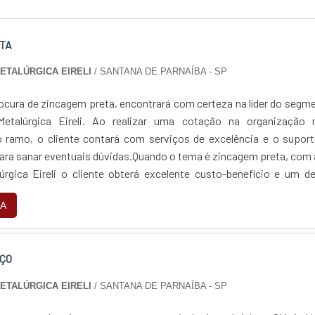
TA
METALÚRGICA EIRELI
/ SANTANA DE PARNAÍBA - SP
ocura de zincagem preta, encontrará com certeza na líder do segm
Metalúrgica Eireli. Ao realizar uma cotação na organização 
 ramo, o cliente contará com serviços de excelência e o suport
para sanar eventuais dúvidas.Quando o tema é zincagem preta, com
lúrgica Eireli o cliente obterá excelente custo-benefício e um d
jetos, do plane...
A
ÇO
METALÚRGICA EIRELI
/ SANTANA DE PARNAÍBA - SP