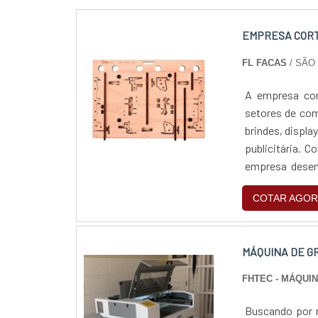
EMPRESA CORT
FL FACAS
/ SÃO 
A empresa cor
setores de com
brindes, displa
publicitária. 
empresa desen
marcas e produ
COTAR AGOR
MÁQUINA DE G
FHTEC - MÁQUI
Buscando por m