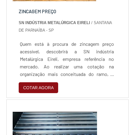
ZINCAGEM PREÇO
SN INDÚSTRIA METALÚRGICA EIRELI
/ SANTANA
DE PARNAÍBA - SP
Quem está à procura de zincagem preço
acessível, descobrirá a SN indústria
Metalúrgica Eireli, empresa referência no
mercado. Ao realizar uma cotação na
organização mais conceituada do ramo, o
cliente contará com serviços de excelência e o
COTAR AGORA
suporte de especialistas para sanar eventuais
dúvidas.ZINCAGEM PREÇO JUSTO E
ACESSÍVELQuem procura por zincagem preço
acessível em uma empresa que preza pela
segurança, encontra na internet a SN indús...