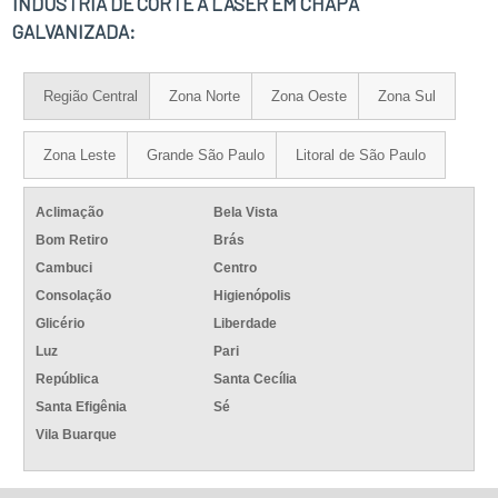
INDÚSTRIA DE CORTE A LASER EM CHAPA
GALVANIZADA:
Região Central
Zona Norte
Zona Oeste
Zona Sul
Zona Leste
Grande São Paulo
Litoral de São Paulo
Aclimação
Bela Vista
Bom Retiro
Brás
Cambuci
Centro
Consolação
Higienópolis
Glicério
Liberdade
Luz
Pari
República
Santa Cecília
Santa Efigênia
Sé
Vila Buarque