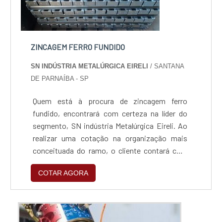
ZINCAGEM FERRO FUNDIDO
SN INDÚSTRIA METALÚRGICA EIRELI
/ SANTANA
DE PARNAÍBA - SP
Quem está à procura de zincagem ferro
fundido, encontrará com certeza na líder do
segmento, SN indústria Metalúrgica Eireli. Ao
realizar uma cotação na organização mais
conceituada do ramo, o cliente contará com
serviços de excelência e o suporte de
COTAR AGORA
especialistas para sanar eventuais
dúvidas.Quando o assunto é zincagem ferro
fundido, com os colaboradores da SN indústria
Metalúrgica Eireli o cliente encontrará ótima