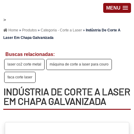
MENU
>
Home
»
Produtos
»
Categoria - Corte a Laser
»
Indústria De Corte A
Laser Em Chapa Galvanizada
Buscas relacionadas:
laser co2 corte metal
máquina de corte a laser para couro
faca corte laser
INDÚSTRIA DE CORTE A LASER
EM CHAPA GALVANIZADA