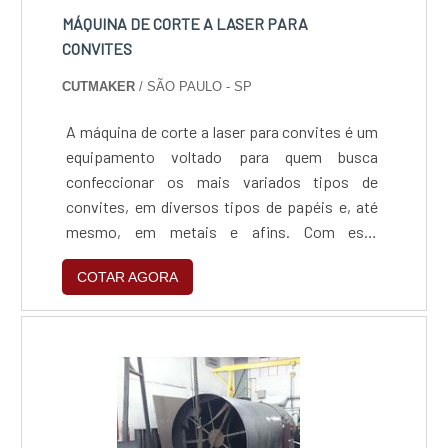
colaboradores eficientes, fecha todo o ciclo de
MÁQUINA DE CORTE A LASER PARA
entrega com excelência para toda a carteira de
CONVITES
clientes.
CUTMAKER
/ SÃO PAULO - SP
A máquina de corte a laser para convites é um
equipamento voltado para quem busca
confeccionar os mais variados tipos de
convites, em diversos tipos de papéis e, até
mesmo, em metais e afins. Com este
equipamento, você pode automatizar todo o
COTAR AGORA
processo do corte e gravação, padronizando a
alta qualidade e aumentando a produtividade.O
laser utilizado para o corte de papéis é o laser
CO2, produzido através da emissão de gases
que são catalisadores....