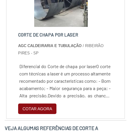
CORTE DE CHAPA POR LASER
AGC CALDEIRARIA E TUBULAÇÃO
/ RIBEIRÃO
PIRES - SP
Diferencial do Corte de chapa por laserO corte
com técnicas a laser é um processo altamente
recomentado por características como: - Bom
acabamento; - Maior segurança para a peça; -
Alta precisão.Devido a precisão, as chances
de desperdícios são reduzidas, contribuindo
COTAR AGORA
para um melhor custo benefício.A AGC possui
ampla experiência em serviços de corte
incluindo o laser. Conta com profissionais
VEJA ALGUMAS REFERÊNCIAS DE CORTE A