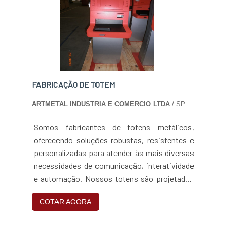
FABRICAÇÃO DE TOTEM
ARTMETAL INDUSTRIA E COMERCIO LTDA
/ SP
Somos fabricantes de totens metálicos,
oferecendo soluções robustas, resistentes e
personalizadas para atender às mais diversas
necessidades de comunicação, interatividade
e automação. Nossos totens são projetados
com materiais de alta qualidade, como aço
COTAR AGORA
carbono, aço inox e alumínio, garantindo
resistência e durabilidade mesmo em
ambientes de alto fluxo ou condições externas