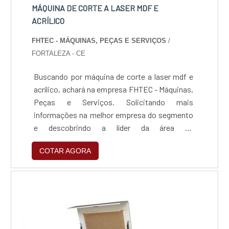
MÁQUINA DE CORTE A LASER MDF E
ACRÍLICO
FHTEC - MÁQUINAS, PEÇAS E SERVIÇOS
/
FORTALEZA - CE
Buscando por máquina de corte a laser mdf e
acrílico, achará na empresa FHTEC - Máquinas,
Peças e Serviços. Solicitando mais
informações na melhor empresa do segmento
e descobrindo a líder da área de
atuação.Quando o tema é máquina de corte a
COTAR AGORA
laser mdf e acrílico, na FHTEC - Máquinas,
Peças e Serviços o cliente poderá contar
proteção com pagamento
acessível.DETALHES SOBRE MÁQUINA DE
CORTE A LASER MDF E ACRÍLICOA FHTEC -
Máquinas, Peças ...