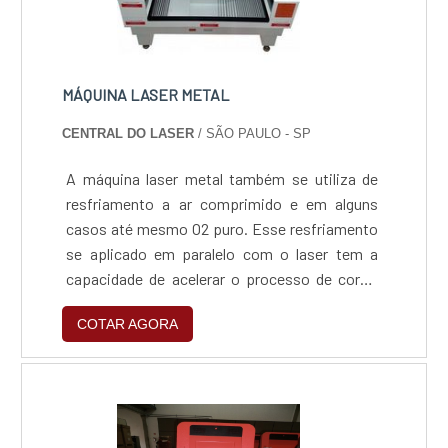
MÁQUINA LASER METAL
CENTRAL DO LASER
/ SÃO PAULO - SP
A máquina laser metal também se utiliza de
resfriamento a ar comprimido e em alguns
casos até mesmo O2 puro. Esse resfriamento
se aplicado em paralelo com o laser tem a
capacidade de acelerar o processo de corte.
Existem, é claro, lasers mais potentes, mas
COTAR AGORA
estes utilizam um método conhecido com
laser fibra. Alguns outros detalhes a respeito
do equipamento: Não corta chapas de aço
galvanizado; As de corte para metal tem perfil
aberto; Devem pos....