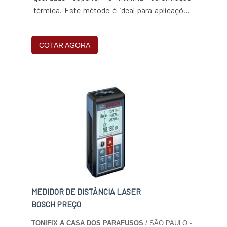
térmica. Este método é ideal para aplicações
que exigem confiabilidade e automação,
aumentando a produtividade e promovendo
COTAR AGORA
práticas sustentáveis, sendo uma escolha
estratégica para empresas que buscam
aprimorar seus processos de fabricação.
MEDIDOR DE DISTÂNCIA LASER
BOSCH PREÇO
TONIFIX A CASA DOS PARAFUSOS
/ SÃO PAULO -