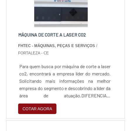
MÁQUINA DE CORTE A LASER CO2
FHTEC - MÁQUINAS, PEÇAS E SERVIÇOS
/
FORTALEZA - CE
Para quem busca por máquina de corte a laser
co2, encontrará a empresa líder do mercado.
Solicitando mais informações na melhor
empresa do segmento e descobrindo a líder da
área de atuação.DIFERENCIAIS
IMPORTANTES DE MÁQUINA DE CORTE A
COTAR AGORA
LASER CO2Quem busca por máquina de corte
a laser co2 em uma empresa responsável,
depara com a FHTEC - Máquinas, Peças e