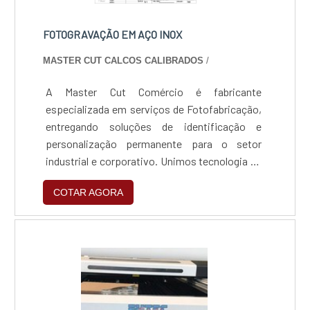
FOTOGRAVAÇÃO EM AÇO INOX
MASTER CUT CALCOS CALIBRADOS
/
A Master Cut Comércio é fabricante
especializada em serviços de Fotofabricação,
entregando soluções de identificação e
personalização permanente para o setor
industrial e corporativo. Unimos tecnologia de
ponta e rigor técnico para garantir que cada
COTAR AGORA
gravação seja uma assinatura de qualidade e
durabilidade, assegurando a rastreabilidade
total de componentes e a valorização estética
de seus produtos.