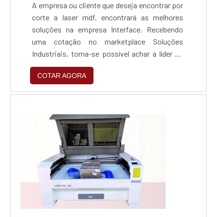
A empresa ou cliente que deseja encontrar por
corte a laser mdf, encontrará as melhores
soluções na empresa Interface. Recebendo
uma cotação no marketplace Soluções
Industriais, torna-se possível achar a líder do
mercado. É isso mesmo! Quando o tema é
COTAR AGORA
corte a laser mdf, é fundamental contar com a
Interface para alcançar ótima qualidade com
pagamento acessível.MAIS DETALHES SOBRE
CORTE A LASER MDFA Interface centraliza
sua energia em pro...